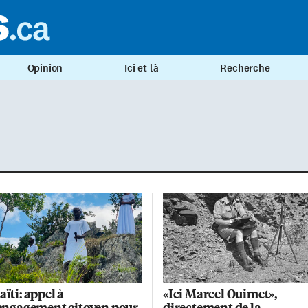
Opinion
Ici et là
Recherche
aïti: appel à
«Ici Marcel Ouimet»,
’engagement citoyen pour
directement de la