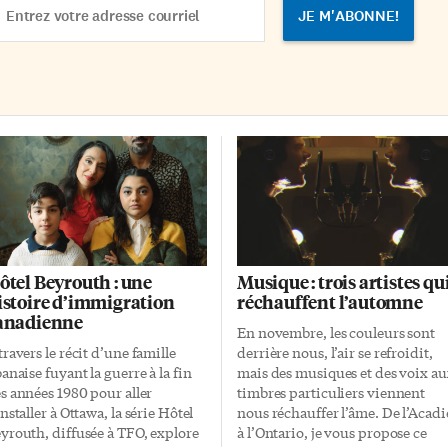
llue, qui […]
gouvernement de l’Ontario pour
dress
limiter l’usage du français […]
ôtel Beyrouth : une
Musique : trois artistes qu
istoire d’immigration
réchauffent l’automne
anadienne
En novembre, les couleurs sont
travers le récit d’une famille
derrière nous, l’air se refroidit,
banaise fuyant la guerre à la fin
mais des musiques et des voix a
s années 1980 pour aller
timbres particuliers viennent
installer à Ottawa, la série Hôtel
nous réchauffer l’âme. De l’Acadi
yrouth, diffusée à TFO, explore
à l’Ontario, je vous propose ce