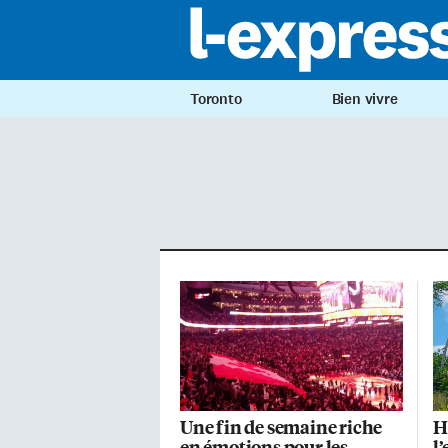
Toronto
Bien vivre
Une fin de semaine riche
H
en émotions pour les
l