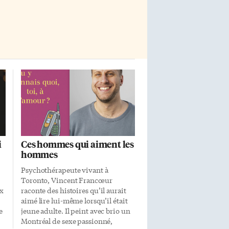
difficultés à se […]
i
Ces hommes qui aiment les
hommes
Psychothérapeute vivant à
Toronto, Vincent Francœur
ux
raconte des histoires qu’il aurait
aimé lire lui-même lorsqu’il était
e
jeune adulte. Il peint avec brio un
Montréal de sexe passionné,