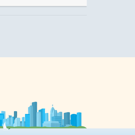
disponibles dans chaque école,
ainsi que de rencontrer le
personnel et la direction, qui
seront disponibles pour répondre
 à
aux questions. 100% franco
Pourquoi choisir une école
secondaire catholique de langue
française? «Nos écoles favorisent
a
un environnement 100%
francophone, garantissant un
bilinguisme durable et de qualité»,
assurent les responsables du
Conseil scolaire, dont […]