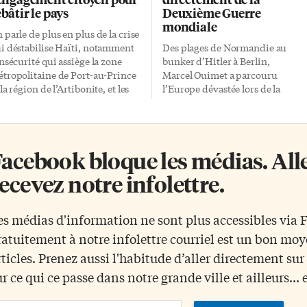
ebâtir le pays
Deuxième Guerre
mondiale
 parle de plus en plus de la crise
i déstabilise Haïti, notamment
Des plages de Normandie au
insécurité qui assiège la zone
bunker d’Hitler à Berlin,
tropolitaine de Port-au-Prince
Marcel Ouimet a parcouru
 la région de l’Artibonite, et les
l’Europe dévastée lors de la
olences de toutes sortes que
Seconde Guerre mondiale pour
bit la population haïtienne.
témoigner, sur les ondes de Radi
is tournons aussi le projecteur
Canada, du plus grand conflit du
r l’espoir que nourrissent
XXe siècle. Pourtant, ce pionnier
acebook bloque les médias. Allez
rtaines initiatives à l’échelle du
du métier de correspondant de
ys. Comme par exemple celle de
guerre reste plutôt méconnu. Né 
ecevez notre infolettre.
llue, dans les montagnes de
Montréal en 1915, Marcel Ouimet
tit-Goâve, à l’Ouest de la
2 ans lorsque sa famille déménag
pitale, où les paysans
à Ottawa, où il grandira, étudiera
es médias d'information ne sont plus accessibles via
sionnaires cernent les stratégies
et fera ses premières armes en
ratuitement à notre infolettre courriel est un bon mo
sant le développement durable
journalisme. Son père, Paul G.
 leur communauté et leur pays.
Ouimet, était responsable de la
rticles. Prenez aussi l'habitude d’aller directement su
llue, terre de montagnes Vallue
traduction à la Chambre des
ur ce qui ce passe dans notre grande ville et ailleurs... 
t le patronyme d’un ancien
Communes. C’était l’époque du
opriétaire terrien, Jean-Jacques
Règlement 17 adopté par le
ail