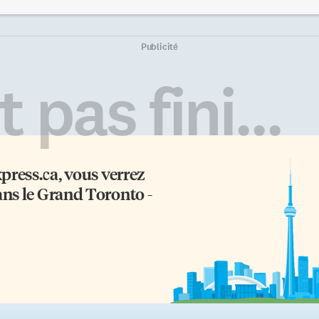
porterait des lumières sur les
renforcer les liens entre les
rces fondamentales gouvernant
francophones en situation
 structure des atomes. Est-ce que
minoritaire et les Québécois.
 physique vient de franchir un
«Nous avons initié ce matin un
Publicité
s dans cette direction?
recours déposé à la Cour fédérale
plication. Le chiffre associé à
Montréal pour que la Cour
 pas fini...
 élément réfère au nombre de
suprême du Canada traduise les
otons qui composent son noyau.
jugements qu’elle a rendus
r exemple, un atome
antérieurement à l’adoption de l
hydrogène (élément numéro 1)
Loi sur les langues officielles», a
t composé d’un seul proton […]
lancé le juriste et président de
DCQ, Daniel Turp, en […]
xpress.ca
, vous verrez
ans le Grand Toronto -