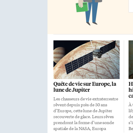
Va
Ad
Quête de vie sur Europe, la
H
lune de Jupiter
h
c
Les chasseurs de vie extraterrestre
rêvent depuis près de 50 ans
À 
d’Europe, cette lune de Jupiter
li
recouverte de glace. Leurs rêves
de
prendront la forme d’une sonde
s’
spatiale de la NASA, Europa
Be