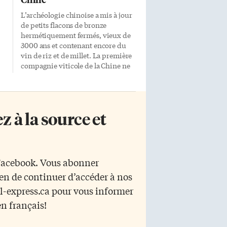
L’archéologie chinoise a mis à jour
de petits flacons de bronze
hermétiquement fermés, vieux de
3000 ans et contenant encore du
vin de riz et de millet. La première
compagnie viticole de la Chine ne
remonte cependant pas très loin,
soit à la fin du XIXe siècle. On sait
que la viticulture à proprement
parler s’est surtout développée
 à la source et
sous la dynastie des Han de l’Est.
t
Après leur déclin, en 255 après J.-
C., l’industrie du vin de raisin
disparaît peu ou prou. Elle fait un
retour en force à la cour de
 Facebook. Vous abonner
l’empereur Tang Taizong, au VIIe
yen de continuer d’accéder à nos
s
siècle et atteint son […]
de
r l-express.ca pour vous informer
en français!