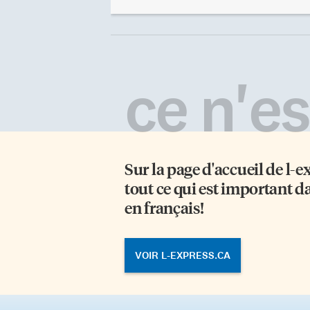
présentera plus de 300 spectacles
ja
sur 10 scènes intérieures et
pr
extérieures, incluant Radio Radio
da
(le 5 juillet), LMFAO (le 6), Jean
gu
Leloup (le 8), Bon Jovi (le 9),
re
Patrick Watson (le 10), Johnny
li
ce n'est
Hallyday (le 10), Skrillex (le […]
ma
de
co
d’
fl
Sur la page d'accueil de
l-e
tout ce qui est important d
en français!
VOIR L-EXPRESS.CA