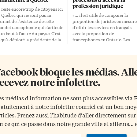
profession juridique
l reste encore trop de citoyens ici
 Québec qui ne sont pas au
«… il est utile de comparer la
urant de l’existence de cette
proportion de juristes en mesure
ande francophonie qui s’articule
d’offrir les services en français
un bout à l’autre du pays.» C’est
avec la proportion de
 qu’a déploré la présidente de la
francophones en Ontario. Les
dération des communautés
francophones en Ontario…
ancophones et acadienne (FCFA)
compte pour 4.8 % de la
 Canada, Marie-France Kenny, à
population ontarienne.» «Les
issue du Forum de la
avocats et avocates s’identifiant
acebook bloque les médias. Allez
ancophonie canadienne, qui
comme francophones sont à 6 %
ait lieu lundi et mardi derniers
de la profession juridique, ceux e
ecevez notre infolettre.
ns la Vieille Capitale. Ce Forum
celles disant pouvoir offrir des
néanmoins «permis de franchir
avis juridiques en français sont à
 petit bout de chemin pour
13 % et ceux et celles pouvant
es médias d'information ne sont plus accessibles via
mbler cette lacune», a remarqué
offrir des avis juridiques et
ratuitement à notre infolettre courriel est un bon mo
e Kenny, «mais nous a montré
représenter les clients en françai
’il nous reste encore beaucoup
sont à 9 %. Cette représentation 
rticles. Prenez aussi l'habitude d’aller directement su
 travail à faire». […]
juristes francophones ou en
ur ce qui ce passe dans notre grande ville et ailleurs... 
mesure d’offrir les services en
français est en […]
ail