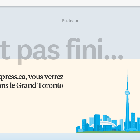
nvier prochain. On nous
coûtent plus de 400$! C’est la
opose une incursion captivante
résidence des riches et des
ns l’univers mythique de ces
puissants dans la capitale»’ ais-je
erriers japonais maintes fois
entendu de la bouche d’un guide
Publicité
présentés au cinéma, dans la
touristique officiel. Pourtant, bi
ttérature, les jeux vidéo et les
des chambres y coûtent moins d
 pas fini...
ngas. Le visiteur peut voir plus
la moitié de ce tarif, et le Château
 150 ensembles, dont 22 armures
est ouvert à tous. «L’histoire du
mplètes, et une panoplie
Château Laurier […]
accessoires fabuleux: sabres, arc,
èches, lances […]
xpress.ca
, vous verrez
ans le Grand Toronto -