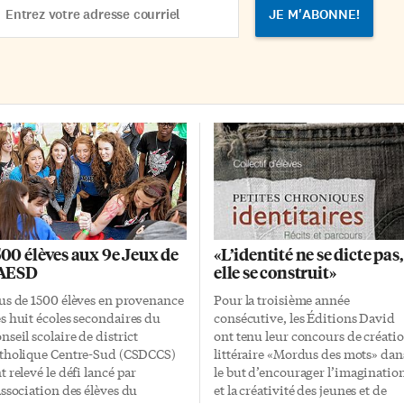
dress
500 élèves aux 9e Jeux de
«L’identité ne se dicte pas,
’AESD
elle se construit»
us de 1500 élèves en provenance
Pour la troisième année
s huit écoles secondaires du
consécutive, les Éditions David
nseil scolaire de district
ont tenu leur concours de créati
tholique Centre-Sud (CSDCCS)
littéraire «Mordus des mots» dan
t relevé le défi lancé par
le but d’encourager l’imaginatio
Association des élèves du
et la créativité des jeunes et de