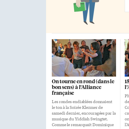
édifices parlementaires et la
guerre de […]
Ad
On tourne en rond (dans le
1
bon sens) à l’Alliance
l
française
Pl
Les rondes endiablées donnaient
de
le ton à la Soirée Klezmer de
Co
samedi dernier, encouragées par la
ca
musique du Yiddish Swingtet.
on
Comme le remarquait Dominique
l’