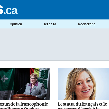
Opinion
Ici et là
Recherche
orum de la francophonie
Le statut du français et le
anadienne à Québec
processus d’accès à la