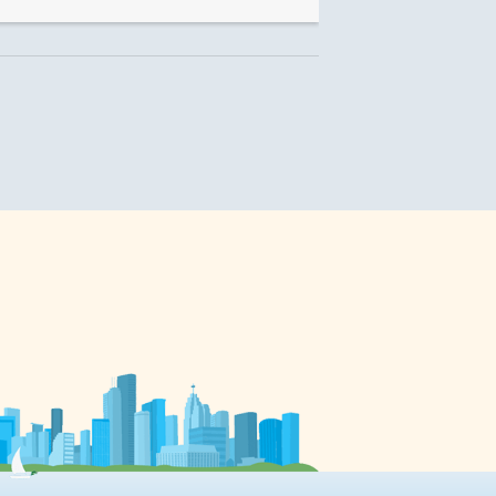
Les jeunes ont voulu célébrer
d’une manière toute spéciale la
dernière édition de cet
événement, puisqu’à compter de
en
septembre 2012 une portion des
e
élèves et leurs enseignants devront
déménager à leur nouvelle école
secondaire Toronto Ouest, avenue
Lansdowne, qui sera d’ailleurs
partagée entre les conseils
Viamonde et catholique Centre-
Sud. La géo-foire de vendredi
dernier proposait nombre de […]