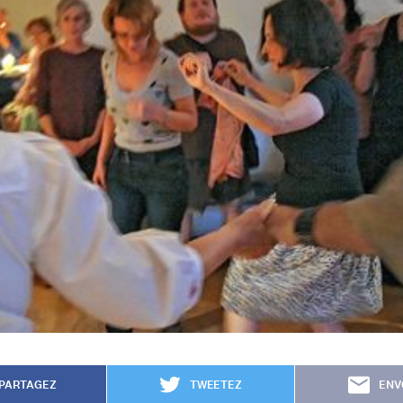
PARTAGEZ
TWEETEZ
ENV