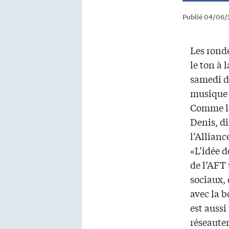
Publié 04/06/
Les rond
le ton à 
samedi d
musique 
Comme l
Denis, di
l’Allianc
«L’idée d
de l’AFT
sociaux,
avec la b
est aussi
réseauter