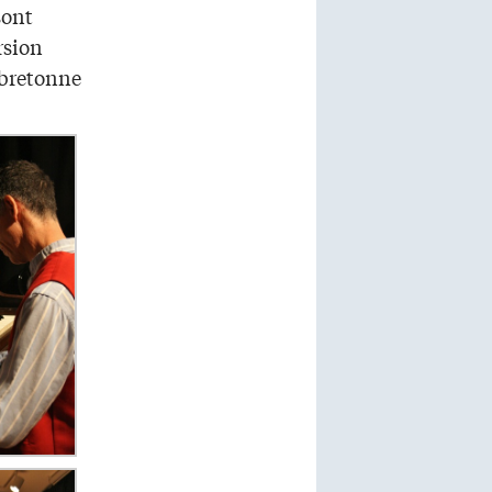
sont
rsion
 bretonne