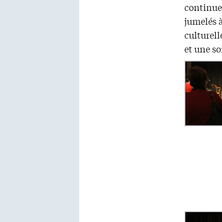
continuer
jumelés 
culturell
et une so