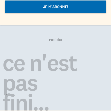
Publicité
ce n'est
pas
fini...