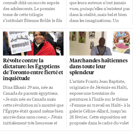
comprendre les problèmes
connaît déjà un succès auprès
que leurs auteurs n’ont jamais
émergents, notamment les
des adolescents. Le premier
vues, puisqu’elles n’existent pas
problèmes de santé mentale et
tome de cette trilogie
dans la réalité, mais bel et bien
de […]
s’intitulait Étienne Brûlé: le fils
dans les imaginations. Un
de Champlain et décrivait
monde étrange Ce monde
l’arrivée du jeune homme dans
imaginaire est peuplé d’êtres
le Nouveau Monde. Le second
étranges, qu’il s’agisse
tome a paru l’automne dernier
d’humains déformés ou aux
sous le titre d’Étienne Brûlé: le
étranges appellations, comme
fils des Hurons et il décrit
les hommes-scorpions de
Révolte contre la
Marchandes haïtiennes
l’exploration de l’immense
l’Épopée de Gilgamesh, ou
dictature: les Égyptiens
dans toute leur
région des Grands Lacs. Dès le
d’animaux qui composent un
de Toronto entre fierté et
splendeur
début de ce deuxième tome,
bestiaire extraordinaire dont
inquiétude
Étienne Brûlé devient un vrai
on a rarement l’occasion de voir
L’artiste Frantz Jean Baptiste,
Huron de la tribu de l’Ours
des représentations. Un
Dina Elkasir 29 ans, née au
originaire de Jérémie en Haïti,
lorsqu’il est adopté par une
surprenant livre comble cette
Canada de parents égyptiens.
expose une trentaine de
famille […]
lacune et suscite aussi la
«Je suis née au Canada mais
peintures à l’huile sur le thème
réflexion: Christopher Dell.
cette révolution m’a montré que
«Femme au travail en Haïti» à la
Monstres. Un bestiaire de
l’Égypte était quand même bien
galerie Céline-Allard, jusqu’au
l’étrange, Seuil, 2010, 192 […]
ancrée dans mon coeur.» J’étais
28 février. Cette exposition est
initialement très heureuse et
proposée dans le cadre du volet
fière que les Égyptiens aient
culturel du Centre