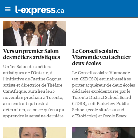
Vers un premier Salon
Le Conseil scolaire
des métiers artistiques
Viamonde veut acheter
deux écoles
Un 1er Salon des métiers
artistiques de l’Ontario, à
Le Conseil scolaire Viamonde
l’initiative de Justine Gogoua,
(ex-CSDCSO) est intéressé à se
artiste et directrice de Théâtre
porter acquéreur de deux écoles
CanAfrique, aura lieu le 25
déclarées excédentaires par le
novembre prochain à Toronto,
Toronto District School Board
à un endroit qui reste à
(TDSB), soit Parkview Public
déterminer, selon ce qu’on a pu
School (école située au sud
apprendre la semaine dernière
d’Etobicoke) et l’école Essex
au lancement officiel des
West (située près des
démarches devant mener à la
intersections Ossington et
réalisation du projet, en
Bloor). Le Conseil est