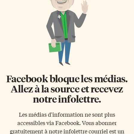
adroitement superviser les
fonds et l’octroi de ces fonds. La
destinées du Conseil au cours
Fédération des communautés
des années à venir. Sous son
francophones et acadienne
leadership, notre organisation
avait sonné l’alarme. Les
poursuivra sa croissance et
conclusions du rapport de
continuera d’accumuler les
l’enquête menée par le
succès», affirme Me Ronald
Commissariat aux langues
Marion, président du Conseil.
officielles ont été dévoilées le
«Je suis extrêmement
1er février sur le site du député
reconnaissante de la confiance
[…]
témoignée à mon égard. Je […]
Facebook bloque les médias.
Allez à la source et recevez
notre infolettre.
Les médias d'information ne sont plus
accessibles via Facebook. Vous abonner
gratuitement à notre infolettre courriel est un