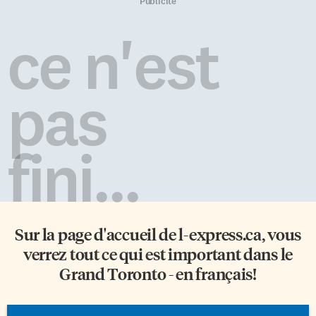
naturelle et des cultures du
garanti, Mexico est une ville
Publicité
monde. Ces trésors ont
ensorcelante. Située à 2300
récemment été dévoilés dans le
mètres d’altitude, la capitale
ce n'est
cadre de la fascinante série
mexicaine séduit d’emblée par
Museum Secrets de la chaîne
son mouvement incessant, ses
History. Durant l’émission
couleurs, ses contrastes et son
consacrée aux objets étonnants
patrimoine. Une capitale
pas
et mystérieux, conservés
culturelle Il n’est bien
depuis longtemps loin des […]
évidemment pas question de
s’approprier la plus grande
agglomération du monde (plus
fini...
de vingt-trois […]
Sur la page d'accueil de
l-express.ca
, vous
verrez tout ce qui est important dans le
Grand Toronto - en français!