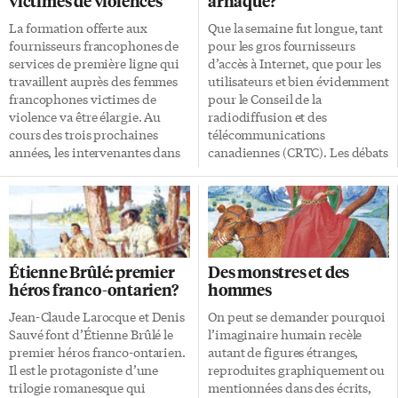
victimes de violences
arnaque?
La formation offerte aux
Que la semaine fut longue, tant
fournisseurs francophones de
pour les gros fournisseurs
services de première ligne qui
d’accès à Internet, que pour les
travaillent auprès des femmes
utilisateurs et bien évidemment
francophones victimes de
pour le Conseil de la
violence va être élargie. Au
radiodiffusion et des
cours des trois prochaines
télécommunications
années, les intervenantes dans
canadiennes (CRTC). Les débats
les centres de refuge, les centres
sur la tarification à l’utilisation
d’aide et de lutte contre les
ont soudé les internautes contre
agressions à caractère sexuel et
les géants des télécoms. Les
les organismes
politiques ont également fait
communautaires qui servent les
leur entrée dans la bataille Le 25
communautés francophones
janvier dernier, le CRTC prenait
Étienne Brûlé: premier
Des monstres et des
recevront une formation par le
la décision d’obliger les petits
héros franco-ontarien?
hommes
biais de séances en tête-à-tête et
fournisseurs d’accès à Internet à
de nouveaux supports tels le
facturer leurs clients selon leur
Jean-Claude Larocque et Denis
On peut se demander pourquoi
Web et les balados-diffusion.
utilisation. Sourire sur la face
Sauvé font d’Étienne Brûlé le
l’imaginaire humain recèle
Cette formation permettra aux
de Bell, Telus et Rogers,
premier héros franco-ontarien.
autant de figures étranges,
intervenantes d’offrir de
grimace du côté des clients et
Il est le protagoniste d’une
reproduites graphiquement ou
meilleurs services et de
des petits revendeurs. Le 31 […]
trilogie romanesque qui
mentionnées dans des écrits,