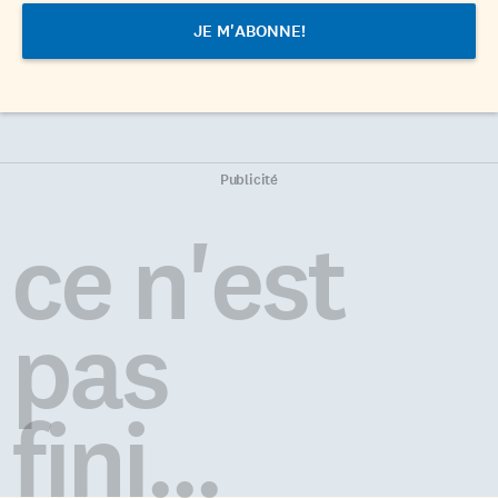
Publicité
ce n'est
pas
fini...