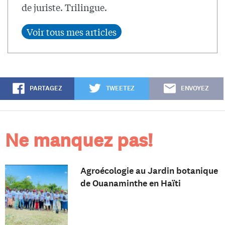
de juriste. Trilingue.
PARTAGEZ
TWEETEZ
ENVOYEZ
Ne manquez pas!
Agroécologie au Jardin botanique
de Ouanaminthe en Haïti