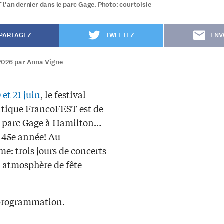
l'an dernier dans le parc Gage. Photo: courtoisie
PARTAGEZ
TWEETEZ
ENV
2026 par Anna Vigne
 et 21 juin
, le festival
ique FrancoFEST est de
u parc Gage à Hamilton…
 45e année! Au
e: trois jours de concerts
 atmosphère de fête
 programmation.