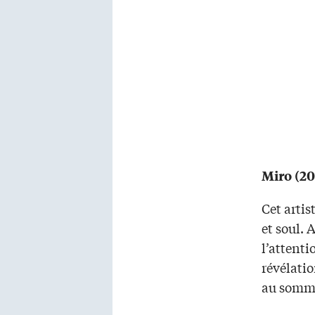
Miro (20
Cet arti
et soul.
l’attent
révélati
au somme