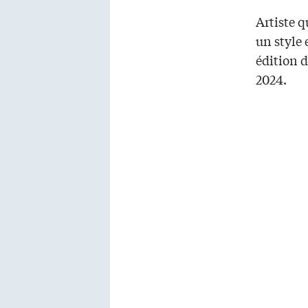
Artiste q
un style 
édition 
2024.