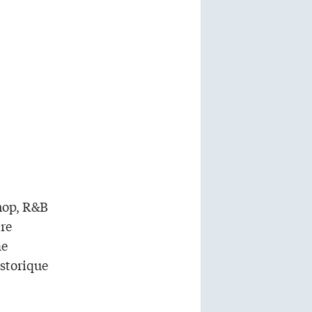
-hop, R&B
ire
me
istorique