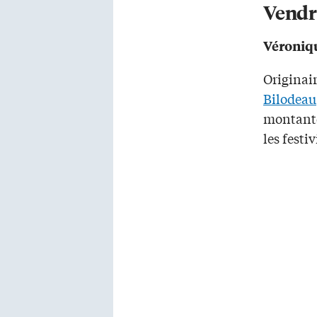
Vendre
Véroniqu
Originair
Bilodeau
montante
les festiv