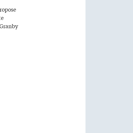
ropose
te
e Granby