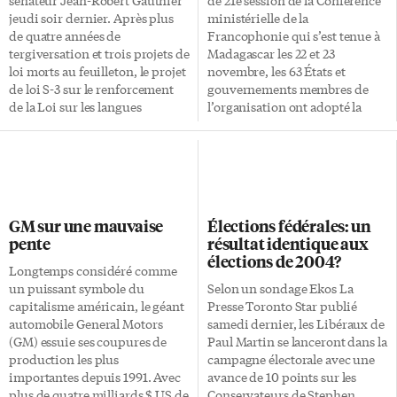
pour nous demander comment
publiquement. Alors, il a trouvé
jeudi soir dernier. Après plus
ministérielle de la
les gens […]
une manière élégante de s’en
de quatre années de
Francophonie qui s’est tenue à
[…]
tergiversation et trois projets de
Madagascar les 22 et 23
loi morts au feuilleton, le projet
novembre, les 63 États et
de loi S-3 sur le renforcement
gouvernements membres de
de la Loi sur les langues
l’organisation ont adopté la
officielles a finalement été
Charte d’Antananarivo qui met
adopté à la Chambre des
fin à l’Agence
communes. L’initiative du
intergouvernementale de la
sénateur franco-ontarien
Francophonie (AIF) pour
marque un grand moment pour
renforcer davantage
la protection des communautés
l’Organisation internationale
GM sur une mauvaise
Élections fédérales: un
minoritaires de langues
de la Francophonie (OIF). Cette
pente
résultat identique aux
officielles. Le projet de loi
Charte mène à terme le
élections de 2004?
précise la portée de la Loi sur
processus de réforme
Longtemps considéré comme
les langues officielles. Il
institutionnelle qui avait été
un puissant symbole du
Selon un sondage Ekos La
renforce le caractère exécutoire
amorcé au Sommet de Hanoi en
capitalisme américain, le géant
Presse Toronto Star publié
de la partie VII de la Loi,
1997 et dont les tenants et
automobile General Motors
samedi dernier, les Libéraux de
traitant des obligations du
aboutissants avaient été
(GM) essuie ses coupures de
Paul Martin se lanceront dans la
gouvernement fédéral à […]
âprement discutés lors du
production les plus
campagne électorale avec une
Sommet de Ouagadougou tenu
importantes depuis 1991. Avec
avance de 10 points sur les
[…]
plus de quatre milliards $ US de
Conservateurs de Stephen