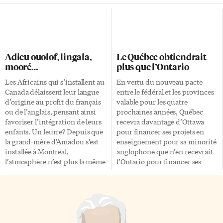
tâches qui incombent à l’État.
rapport de mi-parcours
Désormais, toutes les ONG
démontre que la mise en œuvre
intervenant au Burkina devront
est bien enclenchée», s’est
remplir chaque année des
défendu le ministre Bélanger.
fiches d’évaluation. Ces
D’aucuns ont toutefois décrié la
Adieu ouolof, lingala,
Le Québec obtiendrait
formulaires permettront au
lenteur d’action du
mooré…
plus que l’Ontario
gouvernement de mesurer leur
gouvernement fédéral dans ce
contribution au
dossier d’importance pour les
Les Africains qui s’installent au
En vertu du nouveau pacte
développement et, par la même
communautés de langues
Canada délaissent leur langue
entre le fédéral et les provinces
occasion, de déceler les ONG
officielles vivant en situation
d’origine au profit du français
valable pour les quatre
fictives. La volonté de l’État
minoritaire. Le Plan d’action
ou de l’anglais, pensant ainsi
prochaines années, Québec
burkinabé de mettre de l’ordre
pour les langues officielles avait
favoriser l’intégration de leurs
recevra davantage d’Ottawa
dans le milieu associatif n’est
été lancé […]
enfants. Un leurre? Depuis que
pour financer ses projets en
pas nouvelle. […]
la grand-mère d’Amadou s’est
enseignement pour sa minorité
installée à Montréal,
anglophone que n’en recevrait
l’atmosphère n’est plus la même
l’Ontario pour financer ses
dans la maison habitée par la
propres programmes destinés à
famille d’origine sénégalaise.
la communauté francophone.
Parti très jeune du pays natal,
Toutefois, si l’Ontario acceptait
l’adolescent est incapable de
l’offre qu’elle refuse toujours de
communiquer en ouolof avec la
signer, elle obtiendrait la part la
vieille dame qui, de son côté,
plus importante des budgets