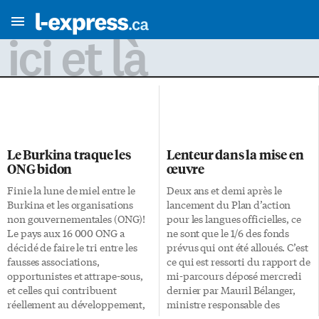
ici et là
Le Burkina traque les
Lenteur dans la mise en
ONG bidon
œuvre
Finie la lune de miel entre le
Deux ans et demi après le
Burkina et les organisations
lancement du Plan d’action
non gouvernementales (ONG)!
pour les langues officielles, ce
Le pays aux 16 000 ONG a
ne sont que le 1/6 des fonds
décidé de faire le tri entre les
prévus qui ont été alloués. C’est
fausses associations,
ce qui est ressorti du rapport de
opportunistes et attrape-sous,
mi-parcours déposé mercredi
et celles qui contribuent
dernier par Mauril Bélanger,
réellement au développement,
ministre responsable des
assurant même parfois des
langues officielles. «[…] Le