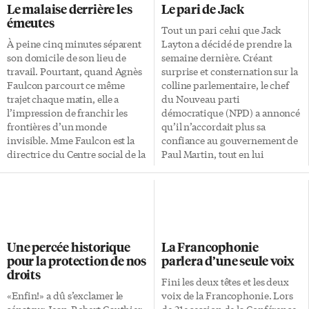
Le malaise derrière les
Le pari de Jack
émeutes
Tout un pari celui que Jack
À peine cinq minutes séparent
Layton a décidé de prendre la
son domicile de son lieu de
semaine dernière. Créant
travail. Pourtant, quand Agnès
surprise et consternation sur la
Faulcon parcourt ce même
colline parlementaire, le chef
trajet chaque matin, elle a
du Nouveau parti
l’impression de franchir les
démocratique (NPD) a annoncé
frontières d’un monde
qu’il n’accordait plus sa
invisible. Mme Faulcon est la
confiance au gouvernement de
directrice du Centre social de la
Paul Martin, tout en lui
Dhuys, à Clichy-sous-bois,
demandant de continuer à
centre névralgique à l’origine
gouverner jusqu’au début
du déclenchement des émeutes
janvier. Le chef du NPD a
qui ont secoué toute la France.
poussé l’audace jusqu’à
«C’est difficile à imaginer, on
proposer lui-même la date de la
est ici à 15 km de Paris et
prochaine élection, prérogative
Une percée historique
La Francophonie
pourtant, dans ces mêmes
jusque-là réservée au premier
pour la protection de nos
parlera d’une seule voix
quartiers, les jeunes sont loin de
ministre. Erreur politique ou
droits
tout», témoigne-t-elle en
simple jeu d’influence? «Il était
Fini les deux têtes et les deux
entrevue. Tous les jours, des
pris parce qu’il avait tenu des
«Enfin!» a dû s’exclamer le
voix de la Francophonie. Lors
journalistes viennent nous voir
discours contradictoires
sénateur Jean-Robert Gauthier
de 21e session de la Conférence