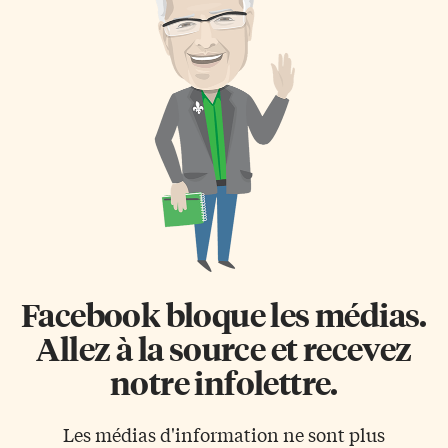
s’exprime difficilement en
fédéraux destinés à la mise en
français. Dès qu’il rentre de
oeuvre du plan d’action fédéral
l’école, Amadou se contente
sur les langues officielles, qui
donc des politesses usuelles, au
vise justement à rétablir un
grand désespoir de sa grand-
meilleur équilibre dans le
mère qui ne comprend pas qu’il
financement destiné à
ne lui parle […]
l’enseignement pour les
minorités linguistiques. Toutes
les provinces […]
Facebook bloque les médias.
Allez à la source et recevez
notre infolettre.
Les médias d'information ne sont plus