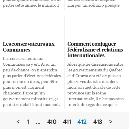
pertes cette année, le numéro 1
Harper, un scénario presque
mondial de l’automobile est en
identique à celui du scrutin de
chute libre. La semaine
2004, qui avait résulté en un
dernière, l’entreprise a annoncé
gouvernement libéral
sa décision de fermer 12 usines
minoritaire. Dans le sondage
et de supprimer 30 000 postes,
Ekos Research réalisé entre le 22
dont près de 4 000 en Ontario.
et le 24 novembre pour le
Les conservateurs aux
Comment conjuguer
La fermeture des usines en
compte de La Presse et du
Communes
fédéralisme et relations
Ontario d’ici trois ans signifie-
Toronto Star auprès de 802
internationales
t-elle automatiquement la mort
Canadiens de plus de 18 ans, le
Les conservateurs aux
de certains véhicules? Est-ce la
Parti libéral du Canada (PLC)
Communes: ça y est. Avec un
Alors que les dissensions entre
fin d’une ère, celle des belles
mène la course au pays avec
peu de chance, on n’entendra
les gouvernements du Québec
grosses américaines, marques
38,7% des intentions de […]
plus parler d’élections fédérales
et d’Ottawa ont été de plus en
de fabrication […]
pour un an ou deux, peut-être
plus vives dans les derniers
plus si on est vraiment
mois au sujet du rôle de cette
chanceux. Parce qu’un
province sur la scène
gouvernement minoritaire, ça
internationale, il n’est pas sans
peut être défait à tout moment.
intérêt de regarder ce qui se
Parlez-en à Paul Martin. La 39e
passe ailleurs, dans d’autres
élection générale est donc chose
États, comme la Suisse, la
<
1
…
410
411
412
413
>
du passé. Elle a permis au Parti
Belgique et l’Espagne. Suisse La
conservateur d’obtenir le plus
Suisse forme une république