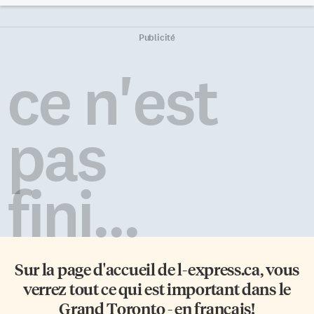
grand nombre de sièges à la
fédérale appelée officiellement
Chambre des Communes et de
Confédération suisse,
former le prochain
composée de 20 cantons et de
Publicité
gouvernement. Mais puisque le
six demi-cantons. En tant que
nombre de sièges est inférieur
composants de l’État suisse, les
ce n'est
aux 155 requis pour avoir la
cantons constituent des entités
majorité absolue en chambre,
politiques autonomes, avec une
on parle d’un gouvernement
administration politique
[…]
propre. Ce sont techniquement
pas
des États souverains membres
[…]
fini...
Sur la page d'accueil de
l-express.ca
, vous
verrez tout ce qui est important dans le
Grand Toronto - en français!