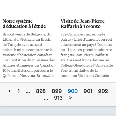
vitalité économique, soient sur
regroupés pour chanter, aussi
le point de voir le jour. Il faut
bien en français qu’en anglais,
aussi souhaiter que les
des chansons d’amour et
éventuels immeubles
d’amitié Ainsi font, font les
Notre système
Visite de Jean-Pierre
poursuivent la tendance que
valentines, Je t’aime beaucoup,
d’éducation à l’étude
Raffarin à Toronto
semblent dessiner les derniers
Love Me Tender. Les
projets et qui consiste à
troubadours modernes étaient
Ils sont venus de Belgique, du
«Le Canada est ma seconde
composer avec ce qui existe
accompagnés de guitares,
Liban, du Vietnam, du Brésil,
patrie!» Effet d’annonce ou réel
déjà plutôt que de sans cesse
saxophone, flûte traversière et
de Turquie avec un seul
attachement au pays? Toujours
repartir de la […]
violons. Les élèves ont apprécié
objectif: mieux comprendre le
est-il que l’ex-premier ministre
cet intermède musical qui
système d’éducation canadien.
français Jean-Pierre Raffarin
encourageait et soulignait le
Sur invitation du ministère des
était présent lundi dernier au
bilinguisme de l’école. Ce
Affaires étrangères du Canada,
Collège Glendon de l’Université
moment magique et musical a
10 journalistes ont parcouru le
York à l’initiative de la
[…]
Québec, le Nouveau-Brunswick
fondation Vari et du Consulat
et l’Ontario la semaine dernière.
Général de France, pour y
Calepins à la main, ils ont scruté
donner une conférence. M.
<
1
…
898
899
900
901
902
à la loupe notre système
Raffarin, actuellement sénateur
d’éducation afin de transmettre
de la Vienne (Poitou-
…
913
>
le fruit de leurs observations à
Charentes), s’est attardé sur des
leurs lecteurs. Les pages du Soir
enjeux de politique
de Bruxelles, du Point en
internationale donnant ainsi