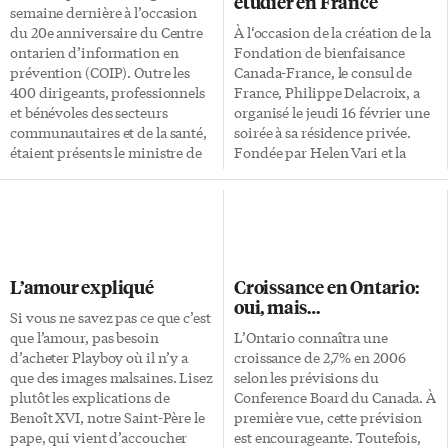
étudier en France
semaine dernière à l’occasion
du 20e anniversaire du Centre
À l‘occasion de la création de la
ontarien d’information en
Fondation de bienfaisance
prévention (COIP). Outre les
Canada-France, le consul de
400 dirigeants, professionnels
France, Philippe Delacroix, a
et bénévoles des secteurs
organisé le jeudi 16 février une
communautaires et de la santé,
soirée à sa résidence privée.
étaient présents le ministre de
Fondée par Helen Vari et la
la Promotion de la santé, Jim
sénatrice Marie Poulin, cette
Watson, ainsi que Charles E.
fondation a pour but d’aider
Pascal, directeur général de la
financièrement les élèves
fondation charitable Atkinson.
canadiens souhaitant continuer
Misant sur «l’action en amont»,
leurs études en France, et ce, en
le COIP s’efforce depuis 20 ans
leur versant une bourse. Pour
L’amour expliqué
Croissance en Ontario:
de collaborer avec des
choisir les étudiants, Mme Vari
oui, mais…
organismes de santé publique,
nous explique les qualités
Si vous ne savez pas ce que c’est
des collectivités et des
requises: «ce sont des étudiants
que l’amour, pas besoin
L’Ontario connaîtra une
décideurs dans le but de
canadiens qui parlent la langue
d’acheter Playboy où il n’y a
croissance de 2,7% en 2006
transformer des bonnes idées
bien entendu et qui ont le désir
que des images malsaines. Lisez
selon les prévisions du
en mesures concrètes. Allant
et la motivation d’étudier en
plutôt les explications de
Conference Board du Canada. À
dans le sens des initiatives du
France.» Était présent à cette
Benoît XVI, notre Saint-Père le
première vue, cette prévision
COIP, […]
soirée en […]
pape, qui vient d’accoucher
est encourageante. Toutefois,