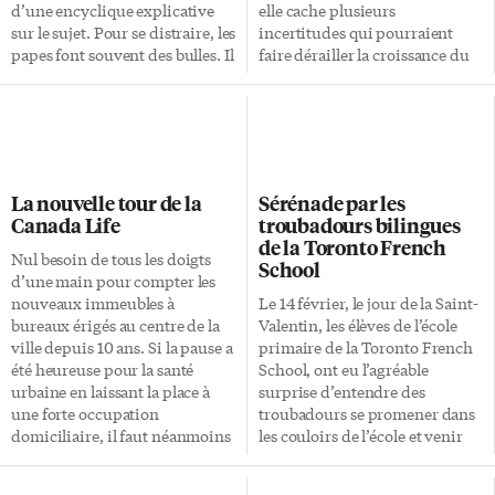
d’une encyclique explicative
elle cache plusieurs
sur le sujet. Pour se distraire, les
incertitudes qui pourraient
papes font souvent des bulles. Il
faire dérailler la croissance du
y en a eu contre l’avortement,
PIB en Ontario. La première
l’homosexualité et, bien sûr, la
demeure l’inquiétante
contraception – c’est d’ailleurs à
évolution de General Motors et
cause de cette dernière
de Ford, deux entreprises qui
interdiction que les
cherchent des solutions pour
populations affamées et
faire face à la concurrence
La nouvelle tour de la
Sérénade par les
croyantes se reproduisent 10
asiatique, pour relancer
Canada Life
troubadours bilingues
fois plus que les rassasiées
plusieurs de leurs produits et
de la Toronto French
agnostiques. Pour notre pape,
pour réduire leurs dépenses et
Nul besoin de tous les doigts
School
l’amour est benoîtement
les coûts associés aux régimes
d’une main pour compter les
complexe. Là, je pensais à nos
de retraite et de santé. Une
nouveaux immeubles à
Le 14 février, le jour de la Saint-
[…]
autre inquiétude, c’est le dollar
bureaux érigés au centre de la
Valentin, les élèves de l’école
canadien, qui demeure au-delà
ville depuis 10 ans. Si la pause a
primaire de la Toronto French
des 85 cents US et qui […]
été heureuse pour la santé
School, ont eu l’agréable
urbaine en laissant la place à
surprise d’entendre des
une forte occupation
troubadours se promener dans
domiciliaire, il faut néanmoins
les couloirs de l’école et venir
se réjouir que des projets
chanter dans leur classe. Des
commerciaux, signes de la
parents d’élèves s’étaient