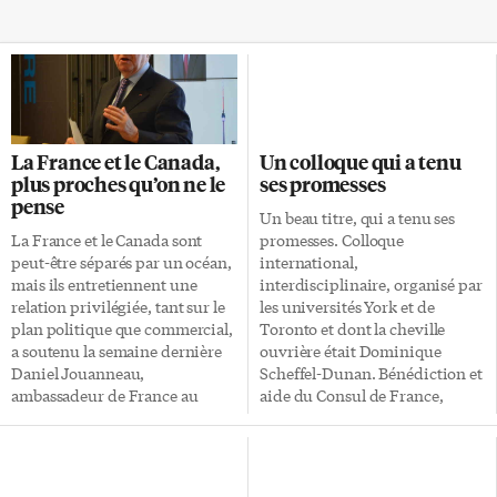
La France et le Canada,
Un colloque qui a tenu
plus proches qu’on ne le
ses promesses
pense
Un beau titre, qui a tenu ses
La France et le Canada sont
promesses. Colloque
peut-être séparés par un océan,
international,
mais ils entretiennent une
interdisciplinaire, organisé par
relation privilégiée, tant sur le
les universités York et de
plan politique que commercial,
Toronto et dont la cheville
a soutenu la semaine dernière
ouvrière était Dominique
Daniel Jouanneau,
Scheffel-Dunan. Bénédiction et
ambassadeur de France au
aide du Consul de France,
Canada, au Club canadien de
Philippe Delacroix, et de son
Toronto. La communauté de
nouvel efficace attaché culturel,
valeurs que les deux pays
Daniel Canale. York: 27 octobre
partagent et l’importance des
Prologue. Début sous le signe