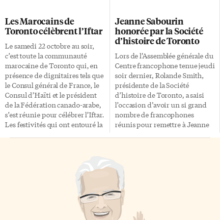
investissements réalisés de part
de McLuhan: le message est le
et d’autre de l’Atlantique lient la
medium. Vieille chanson dont
Les Marocains de
Jeanne Sabourin
France et le Canada au-delà de
Derrick de Kerckhove, disciple
Toronto célèbrent l’Iftar
honorée par la Société
leur relation historique.
du maître, renouvelle les
d’histoire de Toronto
Délogeant certaines idées
refrains, tels que: le contenu et
Le samedi 22 octobre au soir,
reçues, M. Jouanneau a fait
le processus de la pensée de
c’est toute la communauté
Lors de l’Assemblée générale du
valoir l’importance des
celui qui utilise son ordinateur
marocaine de Toronto qui, en
Centre francophone tenue jeudi
rapports commerciaux entre les
ou regarde la télévision, «se
présence de dignitaires tels que
soir dernier, Rolande Smith,
deux pays. La France est le 3e
situe à l’extérieur et non à
le Consul général de France, le
présidente de la Société
investisseur étranger au Canada
l’intérieur […]
Consul d’Haïti et le président
d’histoire de Toronto, a saisi
et le […]
de la Fédération canado-arabe,
l’occasion d’avoir un si grand
s’est réunie pour célébrer l’Iftar.
nombre de francophones
Les festivités qui ont entouré la
réunis pour remettre à Jeanne
cérémonie de l’Iftar, repas de
Sabourin le prix Jean-Baptiste-
rupture du jeûne à la fin de la
Rousseaux. «Quand je suis
journée, ont eu lieu dans la salle
arrivée à Toronto, on disait à la
des fêtes de la Fédération
blague ‘’Qu’est-ce qu’un
ontarienne du travail, à
Franco-Ontarien?’’ ‘’C’est
l’intersection des rues Don
quelqu’un qui connaît Omer
Mills et Eglinton. Lors de la
Deslauriers’’. Aujourd’hui, la
soirée, les membres de la
réponse serait ‘’C’est quelqu’un
communauté ont ainsi pu
qui connaît Jeanne