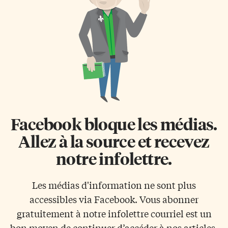
célébrer leur héritage et leur
Sabourin!’’», a souligné avec
identité […]
humour Rolande Smith. «Ce
prix vous est remis pour
célébrer votre engagement dans
la vie communautaire en
Ontario français», a-t-elle
continué. «Vous êtes l’inlassable
artisane de la vie […]
Facebook bloque les médias.
Allez à la source et recevez
notre infolettre.
Les médias d'information ne sont plus
accessibles via Facebook. Vous abonner
gratuitement à notre infolettre courriel est un
bon moyen de continuer d’accéder à nos articles.