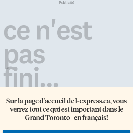
France, de la Folha de Sao Paulo
son point de vue sur des
Publicité
seront bientôt parsemées de
situations telles que la montée
débats sur l’éducation au
«inquiétante» de l’islamisme
ce n'est
Canada. Comparaisons entre les
radical. Il a tenté de répondre à
différents pays, méthodes […]
des questions qui occupent une
place cruciale dans les hautes
sphères politiques actuelles. […]
pas
fini...
Sur la page d'accueil de
l-express.ca
, vous
verrez tout ce qui est important dans le
Grand Toronto - en français!