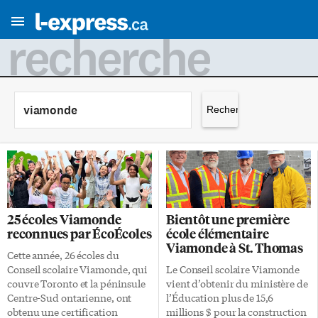
recherche
Rechercher :
25 écoles Viamonde
Bientôt une première
reconnues par ÉcoÉcoles
école élémentaire
Viamonde à St. Thomas
Cette année, 26 écoles du
Conseil scolaire Viamonde, qui
Le Conseil scolaire Viamonde
couvre Toronto et la péninsule
vient d’obtenir du ministère de
Centre-Sud ontarienne, ont
l’Éducation plus de 15,6
obtenu une certification
millions $ pour la construction