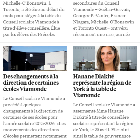
mise en œuvre de notre plan
avec précision et coder un vol
Michelle-O’Bonsawin, à
secondaires du Conseil
stratégique 2021-2025 et ouvre
en carré d’un mètre sur un
Toronto, a été élue au début du
Viamonde – Gaétan-Gervais,
la voie à notre trajectoire 2026-
mètre à 50 cm de hauteur. […]
mois pour siéger à la table du
Georges-P.-Vanier, Franco-
2030». «Ce passage […]
Conseil scolaire Viamonde à
Niagara, Michelle-O’Bonsawin
titre d’élève conseillère. Élue
et Toronto Ouest – ont vécu
par les élèves des 16 écoles
récemment une rare journée
secondaires sur le grand
immersive à l’Institut
territoire de Viamonde, elle
Périmètre de physique
s’engage à représenter leurs
théorique, à Waterloo. La visite
intérêts avec passion et
était organisée dans le cadre
détermination «pour bâtir des
d’une initiative visant à éveiller
écoles plus justes, plus fortes et
la curiosité scientifique des
Des changements à la
Hanane Diakité
centrées sur leurs besoins». Elle
élèves et de leur faire découvrir
direction de certaines
représente la région de
succèdera à Razan Mayeda, qui
le monde fascinant de la
écoles Viamonde
York à la table de
recevra son diplôme d’études
recherche fondamentale. Les
Viamonde
secondaires au terme de la
élèves étaient accompagnés de
Le Conseil scolaire Viamonde a
présente année scolaire. Heidi
quelques enseignants, dont akia
procédé à quelques
Le Conseil scolaire Viamonde a
Pirbhai amorcera son mandat
Remmach, de l’école Michelle-
changements à la direction de
assermenté Mme Hanane
de deux ans en septembre 2025,
O’Bonsawin, qui s’est beaucoup
certaines de ses écoles pour
Diakité à titre de conseillère
et […]
investie dans cette activité. La
l’année scolaire 2025-2026. «Les
scolaire représentant la région
journée a débuté par une
mouvements des directions
de York, le 25 avril. Elle joint
présentation interactive sur des
d’écoles permettent notamment
ainsi la table de gouvernance