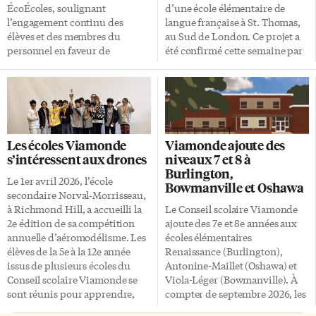
ÉcoÉcoles, soulignant
d’une école élémentaire de
l’engagement continu des
langue française à St. Thomas,
élèves et des membres du
au Sud de London. Ce projet a
personnel en faveur de
été confirmé cette semaine par
l’environnement. La
le ministre Paul Calandra dans
certification ÉcoÉcoles
la foulée de plusieurs annonces
reconnaît les établissements
portant sur des investissements
scolaires qui mettent en place
en immobilisations. La
des actions concrètes en
nouvelle école, qui pourra
matière de développement
accueillir 262 élèves de
Les écoles Viamonde
Viamonde ajoute des
durable, allant de la réduction
l’élémentaire, comprendra
s’intéressent aux drones
niveaux 7 et 8 à
des déchets au verdissement
également des espaces de
Burlington,
des espaces scolaires. Avenir
garderie, deux salles de
Le 1er avril 2026, l’école
Bowmanville et Oshawa
durable Les écoles participantes
ressources, un gymnase ainsi
secondaire Norval‑Morrisseau,
du Conseil documentent leurs
qu’une bibliothèque. Elle
à Richmond Hill, a accueilli la
Le Conseil scolaire Viamonde
initiatives à travers les «10
contribuera à répondre aux
2e édition de sa compétition
ajoute des 7e et 8e années aux
actions étoiles», qui regroupent
besoins des familles
annuelle d’aéromodélisme. Les
écoles élémentaires
les principaux projets
francophones de la région et à
élèves de la 5e à la 12e année
Renaissance (Burlington),
marquants menés au cours de
soutenir la vitalité de la
issus de plusieurs écoles du
Antonine-Maillet (Oshawa) et
l’année. 16 écoles ont obtenu la
francophonie […]
Conseil scolaire Viamonde se
Viola-Léger (Bowmanville). À
certification Platine, 7 […]
sont réunis pour apprendre,
compter de septembre 2026, les
collaborer et expérimenter
élèves pourront intégrer la 7e