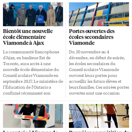
Bientôt une nouvelle
Portes ouvertes des
école élémentaire
écoles secondaires
Viamonde à Ajax
Viamonde
La communauté francophone
Du 20 novembre au 4
d’Ajax, en banlieue Est de
décembre, en début de soirée,
Toronto, aura accès à une
les écoles secondaires du
nouvelle école élémentaire du
Conseil scolaire Viamonde
Conseil scolaire Viamonde en
ouvrent leurs portes pour
septembre 2027. Le ministère de
accueillir les futurs élèves et
l’Éducation de l’Ontario a
leurs familles. Ces soirées portes
confirmé récemment son
ouvertes sont une occasion
financement de de 25,1 millions
privilégiée pour les parents,
$ pour soutenir la construction
tutrices et tuteurs de découvrir
de cette école. Une fois terminé,
la future école secondaire de
elle offrira 317 nouvelles places
leur enfant et d’en apprendre
pour les élèves de l’élémentaire,
davantage sur les divers
ainsi que 49 places en services
programmes offerts. Lors de ces