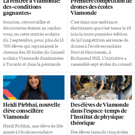
La rentrée à Viamonde:
Première compétition de
de garde. La future école sera
rencontres, les familles peuvent
des «conditions
drones des écoles
située au 28 avenue
explorer les installations,
gagnantes»
Viamonde
Turnerbury, où se sont rendus
s’informer sur les programmes
le 28 novembre cinq dirigeants
d’excellence et échanger avec
Sourires, retrouvailles et
C’est dans une ambiance
de Viamonde avec le député
les membres de l’équipe
découvertes étaient au rendez-
électrisante que s’est tenue le 10
provincial de Whitby et la
enseignante et du personnel
vous, en cette rentrée scolaire
juin la toute première édition
conseillère municipale du
scolaire. On peut consulter le
du 2 septembre, pour plus de 13
de la Compétition aérienne de
secteur à […]
calendrier des portes ouverte
700 élèves qui reprenaient le
drones à l’école secondaire
au site csviamonde.ca. Les
chemin des 58 écoles du Conseil
Norval-Morrisseau, à
écoles […]
scolaire Viamonde disséminées
Richmond Hill. L’initiative a
à Toronto et dans la péninsule
rassemblé sept écoles du conseil
ontarienne. À l’occasion de
scolaire Viamonde venues
cette rentrée, Sébastien
démontrer leur maîtrise du
Fontaine, le directeur de
pilotage, du codage et de la
l’Éducation en poste depuis
créativité technologiques.
février 2025, a visité l’école
Chacune des équipes disposait
élémentaire Viola-Léger à
de 15 minutes pour briller dans
Heidi Pirbhai, nouvelle
Des élèves de Viamonde
Bowmanville, située tout à l’Est
une série d’épreuves
élève conseillère
dans l’espace-temps de
du territoire. Plan stratégique
techniques et créatives,
Viamonde
l’Institut de physique
Pour lui, cette année scolaire
organisées dans le gymnase et la
théorique
revêt une importance
cafétéria de l’école hôte. Il fallait
Heidi Pirbhai, une élève de 10e
particulière: «elle conclut la
notamment piloter un drone
année à l’école secondaire
Des élèves issus de cinq écoles