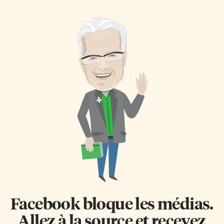
autour de drones. Selon
année dans leur école
Bertrand Ngounou, directeur
élémentaire, puis la 8e année
de l’école, il s’agit de «faire
s’ajoutera l’année suivante, soit
vivre la science et donner aux
en septembre 2027. Cette
élèves un savoir adapté à leur
évolution permettra aux jeunes
époque». Quatre modules La
de poursuivre leur
compétition se concentrait
cheminement dans un
autour de quatre modules: le
environnement familier, tout
pilotage en conditions réelles,
en favorisant une transition
l’automatisation et le codage, la
harmonieuse vers l’école
collaboration en équipe,
secondaire. «L’ajout des années
l’innovation dans la
intermédiaires dans ces écoles
présentation devant jury. […]
s’inscrit dans notre volonté
d’offrir aux élèves un parcours
éducatif cohérent et de grande
qualité, ancré dans leur
communauté», souligne le
directeur de l’éducation […]
Facebook bloque les médias.
Allez à la source et recevez