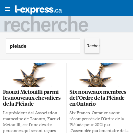
recherche
Rechercher :
Faouzi Metouilli parmi
Six nouveaux membres
les nouveaux chevaliers
de l’Ordre de la Pléiade
de la Pléiade
en Ontario
Le président de l’Association
Six Franco-Ontariens sont
marocaine de Toronto, Faouzi
récompensés de l’Ordre de la
Metouilli, est l’une des six
Pléiade pour 2021 par
personnes qui seront reçues
l’Assemblée parlementaire de la