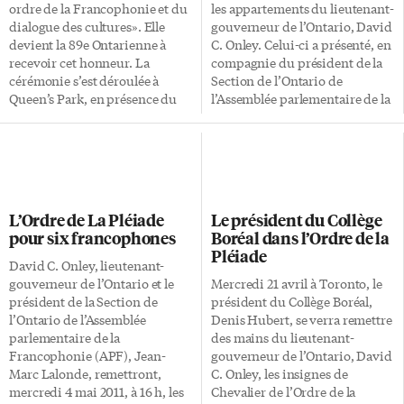
conseiller pédagogique,
vocation internationale, est
ordre de la Francophonie et du
les appartements du lieutenant-
surintendant avant d’accéder
présentée aux personnalités
dialogue des cultures». Elle
gouverneur de l’Ontario, David
au poste de directeur de
ainsi reconnues lors d’une
devient la 89e Ontarienne à
C. Onley. Celui-ci a présenté, en
l’éducation du Conseil scolaire
cérémonie officielle qui […]
recevoir cet honneur. La
compagnie du président de la
Viamonde qu’il a […]
cérémonie s’est déroulée à
Section de l’Ontario de
Queen’s Park, en présence du
l’Assemblée parlementaire de la
lieutenant-gouverneur David C
Francophonie (APF), Jean-
Onley. Claudia Lebeuf entre
Marc Lalonde, député, les
dans l’Ordre de la Pléiade à titre
médailles de l’Ordre de la
de chevalier. Tour à tour
Pléiade à des personnalités qui
directrice administrative du
se sont illustrées par leur
Théâtre français de Toronto,
contribution à la Francophonie
L’Ordre de La Pléiade
Le président du Collège
directrice de l’Association des
ontarienne. Les six
pour six francophones
Boréal dans l’Ordre de la
centres culturels de l’Ontario,
personnalités suivantes ont été
Pléiade
directrice du Regroupement
décorées de l’insigne de l’Ordre
David C. Onley, lieutenant-
des intervenants francophones
de la Pléiade: Jean-Marc Aubin
gouverneur de l’Ontario et le
Mercredi 21 avril à Toronto, le
en santé et services sociaux, elle
(Hanmer), grade de Chevalier.
président de la Section de
président du Collège Boréal,
est engagée dans plusieurs
Alain Baudot (Toronto), grade
l’Ontario de l’Assemblée
Denis Hubert, se verra remettre
œuvres caritatives, dont le Club
de Chevalier. Mariette M.
parlementaire de la
des mains du lieutenant-
Richelieu Trillium. Les autres
Dallaire (Harty), grade de
Francophonie (APF), Jean-
gouverneur de l’Ontario, David
récipiendaires 2012 […]
Chevalier. Marguerite Martel
Marc Lalonde, remettront,
C. Onley, les insignes de
(North Bay), […]
mercredi 4 mai 2011, à 16 h, les
Chevalier de l’Ordre de la