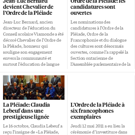
Jean-Luc Bernard
Ordre de la Pléiade: les
chef du protocole John
chevalier. Ordre de la
devient Chevalier de
candidatures sont
Anderson a dit: «Voici une
Francophonie et du dialogue
l’Ordre de la Pléiade
ouvertes
personne inspirante et
des cultures, l’Ordre de la
passionnée. On a rarement vu
Pléiade appartient à
Jean-Luc Bernard, ancien
Les nominations des
une personne faire autant pour
l’Organisation internationale
directeur de l’éducation du
candidatures à l’Ordre de la
faire avancer, pour défendre et
de la francophonie. Créé en
Conseil scolaire Viamonde a été
Pléiade, Ordre de la
pour protéger le fait français en
1976 par son Assemblée
décoré Chevalier de l’Ordre de
Francophonie et du dialogue
Ontario. En tant qu’auteur, il
parlementaire, il reconnaît les
la Pléiade, honneur qui
des cultures sont désormais
s’intéresse à tout: à […]
mérites de personnalités qui se
souligne son engagement
ouvertes, comme l’a rappelé la
sont particulièrement
envers la communauté et
Section ontarienne de
distinguées en servant les
surtout l’éducation de langue
l’Assemblée parlementaire de la
idéaux de coopération et
française. Durant sa carrière en
Francophonie (APF) qui lance
d’amitié de la francophonie. […]
éducation, il a été actif tant
une demande pour. Le rôle de la
auprès des écoles, du Conseil
Pléiade est de reconnaître les
que du ministère de l’éducation
mérites et les contributions à
et bien entendu au sein de la
l’épanouissement de la langue
communauté de langue
française en Ontario, de celles et
La Pléiade: Claudia
L’Ordre de la Pléiade à
française du Centre-Sud-Ouest
ceux qui se sont distingués en
Lebeuf dans une
six francophones
de l’Ontario en siégeant sur de
servant les idéaux de
prestigieuse lignée
exemplaires
divers conseils
coopération et d’amitié de
d’administration. M. Bernard a
l’APF. La médaille de l’Ordre de
Le 16 octobre, Claudia Lebeuf a
Jeudi 12 mai 2011 a eu lieu la
été tour à tour, enseignant,
la Pléiade, décoration à
reçu l’insigne de «La Pléiade,
cérémonie d’investiture dans