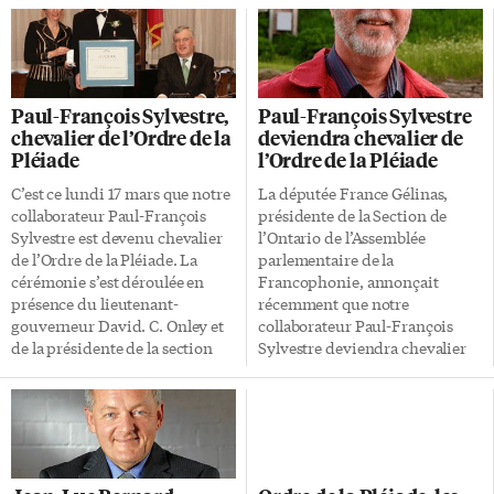
Paul-François Sylvestre,
Paul-François Sylvestre
chevalier de l’Ordre de la
deviendra chevalier de
Pléiade
l’Ordre de la Pléiade
C’est ce lundi 17 mars que notre
La députée France Gélinas,
collaborateur Paul-François
présidente de la Section de
Sylvestre est devenu chevalier
l’Ontario de l’Assemblée
de l’Ordre de la Pléiade. La
parlementaire de la
cérémonie s’est déroulée en
Francophonie, annonçait
présence du lieutenant-
récemment que notre
gouverneur David. C. Onley et
collaborateur Paul-François
de la présidente de la section
Sylvestre deviendra chevalier
ontarienne de l’Assemblée
de l’Ordre de la Pléiade au
parlementaire de la
printemps prochain. Sa
Francophonie, la députée néo-
candidature avait été proposée
démocrate France Gélinas. En
par Guy Mignault, directeur
présentant M. Sylvestre comme
artistique du Théâtre français
écrivain et critique littéraire, le
de Toronto et lui-même