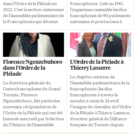
dans l’Ordre de la Pléiade en
Francophonie. Créé en 1967,
2022. C’est la section ontarienne
l’organisme rassemble les élus
de l’Assemblée parlementaire de
francophones de 90 parlements
la Francophonie qui décerne
nationaux et provinciaux à
cette médaille, pour souligner
travers le monde. Parmi les
des «contributions
lauréats de cette année:
exceptionnelles envers la
François Bergeron, rédacteur
francophonie ontarienne». Les
en chef du journal L’Express de
autres récipiendaires sont:
Toronto et de son site l-
l’administrateur en éducation
express.ca. Depuis cet
Florence Ngenzebuhoro
L’Ordre de la Pléiade à
Pierre Riopel, la directrice
automne, il est également
dans l’Ordre de la
Thierry Lasserre
générale du Mouvement
président de Réseau.Presse, le
Pléiade
d’implication francophone
regroupement de 24 journaux
Le chapitre ontarien de
d’Orléans Marie-Claude
francophones canadiens de
La directrice générale du
l’Assemblée parlementaire de la
Doucet, la médecin-cheffe
l’extérieur du Québec. On
Centre francophone du Grand
francophonie (les élus
d’Ottawa Vera Etches, l’agent de
retrouve aussi maintenant dans
Toronto, Florence
francophones à travers le
développement
la Pléiade: Jean-Rock Boutin,
Ngenzebuhoro, fait partie des
monde) a remis le 24 avril
communautaire du
co-fondateur de l’association
nouveaux récipiendaires de
l’insigne de chevalier de l’Ordre
Témiskaming Jean-Claude
FrancoQueer à Toronto et
l’Ordre de la Pléiade qui ont été
de la Pléiade à Thierry Lasserre,
Carrière, l’enseignante et
président de la Fédération des
honorés mercredi par la Section
directeur général de l’Alliance
fondatrice d’Épelle-Moi
aînés et des […]
de l’Ontario de l’Assemblée
française de Toronto depuis
Canada Dorine Tcheumeleu.
parlementaire de la
2013. C’est Gila Martow, la