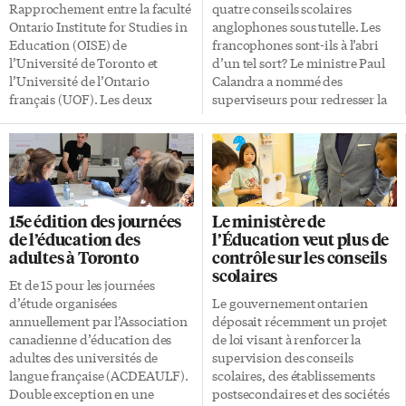
anniversaire. Pionnier de
Regina, en Saskatchewan, en
Rapprochement entre la faculté
quatre conseils scolaires
l’éducation bilingue «Le Collège
réaction au jugement rendu le
Ontario Institute for Studies in
anglophones sous tutelle. Les
universitaire Glendon est
27 mai par la Cour suprême de
Education (OISE) de
francophones sont-ils à l’abri
depuis longtemps au coeur de
la Colombie-Britannique. Dans
l’Université de Toronto et
d’un tel sort? Le ministre Paul
l’histoire fondatrice de
cette décision, le juge Geoffrey
l’Université de l’Ontario
Calandra a nommé des
l’Université York et un […]
B. Gomery demande au
français (UOF). Les deux
superviseurs pour redresser la
gouvernement provincial […]
institutions torontoises
barre et administrer ces
partagent des objectifs
conseils, qui étaient visés par
communs en éducation,
des enquêtes sur les états
formation et recherche sur
financiers précaires depuis le
l’immigration. Dans le cadre de
printemps. Les quatre conseils
ce partenariat, annoncé ce
scolaires visés, dont deux
15e édition des journées
Le ministère de
lundi 21 juillet, la professeure
publics et deux catholiques,
de l’éducation des
l’Éducation veut plus de
Amal Madibbo, du
sont anglophones. Est-ce que
adultes à Toronto
contrôle sur les conseils
département de Social Justice
Paul Calandra pourrait faire la
scolaires
Education à l’OISE, sera
même chose à un conseil
Et de 15 pour les journées
partiellement libérée de ses
scolaire francophone? «Ce
d’étude organisées
Le gouvernement ontarien
fonctions et sera accueillie à
serait compliqué», répond
annuellement par l’Association
déposait récemment un projet
l’UOF à titre de chercheure en
l’avocat David Taylor, en
canadienne d’éducation des
de loi visant à renforcer la
résidence à l’Observatoire sur
entrevue avec Le Droit. Me
adultes des universités de
supervision des conseils
l’immigration francophone au
Taylor a plaidé avec succès
langue française (ACDEAULF).
scolaires, des établissements
Canada (OIFC). Elle y travaillera
plusieurs causes […]
Double exception en une
postsecondaires et des sociétés