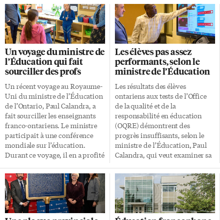
Un voyage du ministre de
Les élèves pas assez
l’Éducation qui fait
performants, selon le
sourciller des profs
ministre de l’Éducation
Un récent voyage au Royaume-
Les résultats des élèves
Uni du ministre de l’Éducation
ontariens aux tests de l’Office
de l’Ontario, Paul Calandra, a
de la qualité et de la
fait sourciller les enseignants
responsabilité en éducation
franco-ontariens. Le ministre
(OQRE) démontrent des
participait à une conférence
progrès insuffisants, selon le
mondiale sur l’éducation.
ministre de l’Éducation, Paul
Durant ce voyage, il en a profité
Calandra, qui veut examiner sa
pour visiter la Michaela
façon d’évaluer les
Community School, une école à
performances des élèves.
charte largement réputée
Pendant des mois, le ministre
comme étant «l’école la plus
de l’Éducation a retenu les
stricte de Grande-Bretagne». Ce
résultats à ces tests,
voyage du ministre Calandra a
normalement publiés au début