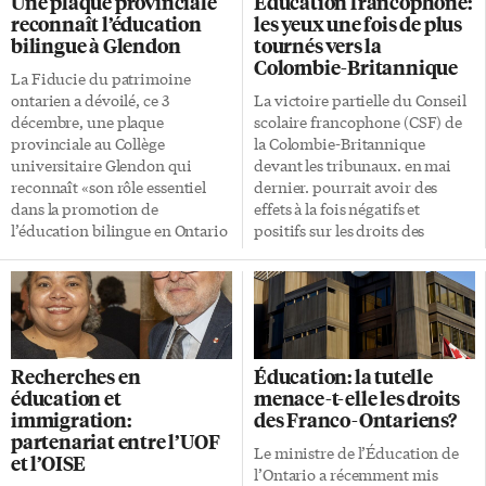
Une plaque provinciale
Éducation francophone:
fait réagir la présidente de
de l’automne, disant vouloir les
reconnaît l’éducation
les yeux une fois de plus
l’Association des enseignantes
étudier en profondeur pour
bilingue à Glendon
tournés vers la
et des enseignants franco-
voir si les investissements
Colombie-Britannique
ontariens (AEFO), Gabrielle
provinciaux étaient fructueux.
La Fiducie du patrimoine
Lemieux. «Bien que nous
Les tests de lecture, d’écriture et
ontarien a dévoilé, ce 3
La victoire partielle du Conseil
reconnaissions l’importance de
de mathématiques sont conçus
décembre, une plaque
scolaire francophone (CSF) de
s’informer des meilleures
et administrés par l’OQRE et
provinciale au Collège
la Colombie-Britannique
pratiques à l’international,
sont généralement passés au
universitaire Glendon qui
devant les tribunaux. en mai
nous estimons essentiel que
printemps en 3e et 6e année. Il
reconnaît «son rôle essentiel
dernier. pourrait avoir des
toute réflexion sur l’avenir du
[…]
dans la promotion de
effets à la fois négatifs et
système d’éducation ontarien
l’éducation bilingue en Ontario
positifs sur les droits des
[…]
et partout au Canada».
minorités francophones du
Glendon, le campus fondateur
Canada, selon plusieurs
de l’Université York, a ouvert
spécialistes de la question. «Je
ses portes en septembre 1959
suis désappointé de la décision,
dans un domaine torontois
il y a un manque de
construit dans les années 1920,
reconnaissance de l’urgence de
Recherches en
Éducation: la tutelle
qui appartenait autrefois à la
construire des écoles
éducation et
menace-t-elle les droits
famille Wood. Son pavillon
francophones en Colombie-
immigration:
des Franco-Ontariens?
original, Glendon Hall, qu’on
Britannique», regrette
partenariat entre l’UOF
appelle aussi le manoir
Roger Lepage, avocat au
Le ministre de l’Éducation de
et l’OISE
Glendon, célèbre son centième
cabinet Miller Thomson à
l’Ontario a récemment mis