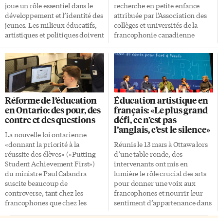
joue un rôle essentiel dans le
recherche en petite enfance
développement et l’identité des
attribuée par l’Association des
jeunes. Les milieux éducatifs,
collèges et universités de la
artistiques et politiques doivent
francophonie canadienne
tous contribuer à sa
(ACUFC), c’est Bianca Nugent,
stabilisation et son
professeure adjointe et
épanouissement. La Fédération
coordonnatrice du programme
culturelle canadienne-française
de travail social à l’Université
(FCCF) tire ces grandes
de l’Ontario français (UOF), qui
conclusions dans les Actes du
a été choisie pour son projet
Réforme de l’éducation
Éducation artistique en
premier Sommet pancanadien
d’étude portant sur «le droit à
en Ontario: des pour, des
français: «Le plus grand
sur l’éducation artistique. Le
une éducation francophone
contre et des questions
défi, ce n’est pas
document publié à la fin juin
inclusive pour la petite enfance
l’anglais, c’est le silence»
revient sur les moments forts de
neurodivergente francophone
La nouvelle loi ontarienne
la rencontre tenue à Ottawa les
de l’Ontario». Doté d’une
«donnant la priorité à la
Réunis le 13 mars à Ottawa lors
12 et 13 mars 2026, qui a
enveloppe de 150 000 $ et en
réussite des élèves» («Putting
d’une table ronde, des
rassemblé 282 personnes
collaboration avec l’Association
Student Achievement First»)
intervenants ont mis en
participantes. Les preuves
francophone à l’éducation de la
du ministre Paul Calandra
lumière le rôle crucial des arts
s’accumulent Ce Sommet a
petite enfance de l’Ontario
suscite beaucoup de
pour donner une voix aux
entre autres été l’occasion de
(AFÉSEO) ainsi qu’avec une
controverse, tant chez les
francophones et nourrir leur
souligner que les preuves […]
autre chercheuse en
francophones que chez les
sentiment d’appartenance dans
psychoéducation de
anglophones. Il faut préciser,
les communautés en contexte