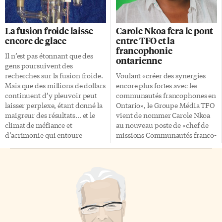
et culturel durable et
suffit de répondre à la question
contribueront à la croissance
suivante: pourquoi l’une des
économique». Le financement
collections du Gref est-elle
La fusion froide laisse
Carole Nkoa fera le pont
comprendra 25 millions $ pour
intitulée «Inventaire»? Indice:
encore de glace
entre TFO et la
rénover, réparer et réaménager
le logo de cette collection est un
francophonie
l’infrastructure
raton laveur… Les réponses
Il n’est pas étonnant que des
ontarienne
communautaire et culturelle; 7
doivent être envoyées par
gens poursuivent des
millions $ pour aider les
courriel avant le 25 septembre
recherches sur la fusion froide.
Voulant «créer des synergies
collectivités à célébrer cette
2016 à
gref@glendon.yorku.ca
Mais que des millions de dollars
encore plus fortes avec les
année historique; et 5 millions $
Le drapeau a été […]
continuent d’y pleuvoir peut
communautés francophones en
pour des programmes de
laisser perplexe, étant donné la
Ontario», le Groupe Média TFO
partenariat qui serviront de
maigreur des résultats… et le
vient de nommer Carole Nkoa
pépinières pour la […]
climat de méfiance et
au nouveau poste de «chef de
d’acrimonie qui entoure
missions Communautés franco-
certains gros joueurs. La
ontariennes et relations
«fusion froide», c’est cette
publiques». Elle était
annonce faite à l’université du
auparavant «chargée de
Utah en 1989, selon laquelle les
communication corporative et
chimistes Stanley Pons et
relations publiques». «Ce poste
Martin Fleischman auraient
s’inscrit naturellement dans le
réalisé une fusion nucléaire à
prolongement du travail déjà
température ambiante. Or, la
réalisé ces dernières années»,