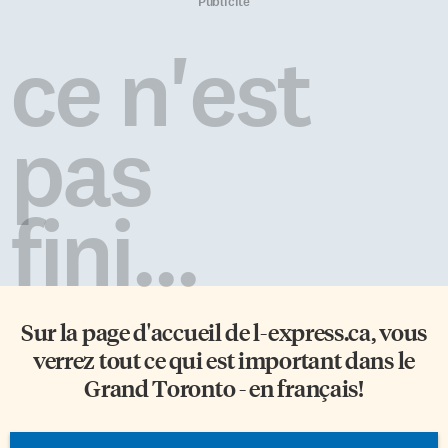
maladies bénignes.» Et ces
écoles. Dans un rapport intitulé
Publicité
médecins avaient été précédés
Objectif 2018/2023, la
sur cette voie par le découvreur
Commission nationale des
ce n'est
de la pénicilline lui-même,
parents francophones (CNPF),
Alexander Fleming, qui, dans
la Fédération des
son discours d’acceptation du
communautés francophones et
prix Nobel en 1945, disait: «il
acadienne (FCFA) du Canada et
pas
existe […]
la Fédération nationale des
conseils scolaires francophones
(FNCSF) revendiquent auprès
du ministère du Patrimoine
fini...
canadien des «aménagements
significatifs» en vue de la
signature du prochain
Protocole d’entente […]
Sur la page d'accueil de
l-express.ca
, vous
verrez tout ce qui est important dans le
Grand Toronto - en français!