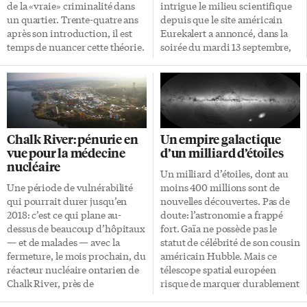
belle nouvelle», a commenté le
de la «vraie» criminalité dans
intrigue le milieu scientifique
président Denis Vaillancourt.
un quartier. Trente-quatre ans
depuis que le site américain
«On n’a […]
après son introduction, il est
Eurekalert a annoncé, dans la
temps de nuancer cette théorie.
soirée du mardi 13 septembre,
En juin dernier, un rapport du
qu’il fermait temporairement
Vérificateur général de New
ses portes, jusqu’à ce qu’ait été
York concluait à l’absence de
trouvée une mystérieuse faille
lien mesurable entre une
de sécurité apparemment
réduction de la criminalité et la
utilisée par un hacker pendant
politique poursuivie depuis
quatre jours. Or, Eurekalert est
Chalk River: pénurie en
Un empire galactique
deux décennies par la police —
un guichet unique pour les
vue pour la médecine
d’un milliard d’étoiles
arrestations pour des délits
communiqués de presse des
nucléaire
mineurs tels qu’uriner en
universités, organismes et
Un milliard d’étoiles, dont au
public ou marcher en état
autres institutions de science.
Une période de vulnérabilité
moins 400 millions sont de
d’ébriété. Les policiers ont
C’est un outil pratique pour les
qui pourrait durer jusqu’en
nouvelles découvertes. Pas de
contesté les conclusions, mais il
journalistes scientifiques, mais
2018: c’est ce qui plane au-
doute: l’astronomie a frappé
se pourrait qu’ils doivent […]
qui possède une particularité
dessus de beaucoup d’hôpitaux
fort. Gaïa ne possède pas le
méconnue du grand public: […]
— et de malades — avec la
statut de célébrité de son cousin
fermeture, le mois prochain, du
américain Hubble. Mais ce
réacteur nucléaire ontarien de
télescope spatial européen
Chalk River, près de
risque de marquer durablement
Pembrooke, qui produit 20%
l’imaginaire en ajoutant à la