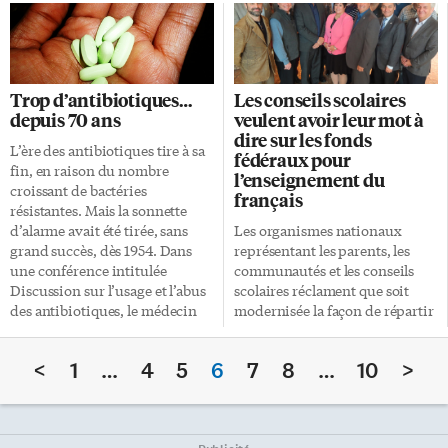
des isotopes médicaux dans le
carte de notre galaxie, la Voie
monde. On appelle isotopes
lactée, au moins 400 millions
médicaux ces particules plus
de petits points
petites qu’un atome et
supplémentaires. Et ce n’est pas
néanmoins indispensables en
fini: Gaïa a déjà mesuré le
Trop d’antibiotiques…
Les conseils scolaires
médecine nucléaire pour
déplacement de deux millions
depuis 70 ans
veulent avoir leur mot à
diagnostiquer certaines
de ces étoiles à travers notre
dire sur les fonds
maladies du cœur ou de notre
galaxie et une cartographie de
L’ère des antibiotiques tire à sa
fédéraux pour
appareil circulatoire. Parce que
millions d’autres est à venir.
fin, en raison du nombre
l’enseignement du
ces particules n’existent pas à
Dès l’annonce, mercredi, des
croissant de bactéries
français
l’état naturel, celles de
magazines comme New
résistantes. Mais la sonnette
techtenium-99 ne peuvent être
Scientist ou […]
d’alarme avait été tirée, sans
Les organismes nationaux
obtenues que par la
grand succès, dès 1954. Dans
représentant les parents, les
décomposition d’un autre
une conférence intitulée
communautés et les conseils
élément, le molybdenum-99.
Discussion sur l’usage et l’abus
scolaires réclament que soit
Seuls […]
des antibiotiques, le médecin
modernisée la façon de répartir
britannique Lindsey W. Batten
les fonds fédéraux – 150
et quelques collègues tenaient
millions $ par année – dirigés
<
1
…
4
5
6
7
8
…
10
>
des propos dont les échos nous
vers l’enseignement du français
sont familiers. «Un large
langue première, afin de mieux
spectre d’antibiotiques ne
respecter les droits des
devrait pas être utilisé pour des
francophones de gérer leurs