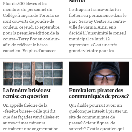
Sarnia
Plus de 300 élèves et les
membres du personnel du
Le drapeau franco-ontarien
Collège français de Toronto se
flottera en permanence dans le
sont couverts de poudre de
parc Seaway Centre au centre-
couleur, ce jeudi 15 septembre,
ville de Sarnia. Ainsi en a
pour la première édition de la
décidé à l’unanimité le conseil
course «Terry Fox en couleur»
municipal ce lundi 12
afin de célébrer le héros
septembre. «C’est une très
canadien. En plus d’amasser
grande victoire pour les
des fonds, l’événement avait
francophones de Sarnia», a dit
pour but de faire connaître aux
Christopher Ralph, l’un des
élèves, l’histoire de Terry Fox,
auteurs de la présentation
sa mission et surtout son
devant les élus, à l’émission
engagement à la recherche pour
#ONfr de TFO. «C’est un
vaincre le cancer: une passion
véritable symbole pour les
La fenêtre brisée est
Eurekalert: pirater des
qui continue encore
francophones, les immigrants
remise en question
communiqués de presse?
aujourd’hui au bénéfice des
francophones et tous les
milliers de patients atteints de
francophiles.» C’est la
On appelle théorie de la
Qui diable pourrait avoir un
la maladie. La course d’aspect
conseillère municipale Anne-
«fenêtre brisée» celle qui dit
quelconque intérêt à pirater un
ludique a débuté par une
Marie Gillis qui a déposé la
que des façades vandalisées et
site de communiqués de
séance de «coloration» […]
motion inspirée de l’initiative
autres crimes mineurs
presse? Scientifiques, de
de M. Ralph. C’est «une très
entraînent une augmentation
surcroît? C’est la question qui