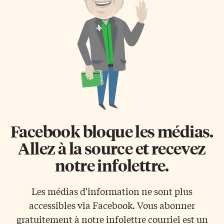
fusion nucléaire, c’est ce qui
indique Magalie Zafimehy,
fait briller notre Soleil depuis
directrice principale Marketing
cinq milliards d’années. Si l’on
et Communication de la
était capable de reproduire le
télévision franco-ontarienne.
phénomène avec un
La «disposition d’écoute
équipement […]
authentique» de Carole Nkoa,
«combinée à sa forte et
énergique compétence, mène
au développement de solutions
progressives», dit-elle. Du
Cameroun au Canada, en
passant par la France, […]
Facebook bloque les médias.
Allez à la source et recevez
notre infolettre.
Les médias d'information ne sont plus
accessibles via Facebook. Vous abonner
gratuitement à notre infolettre courriel est un