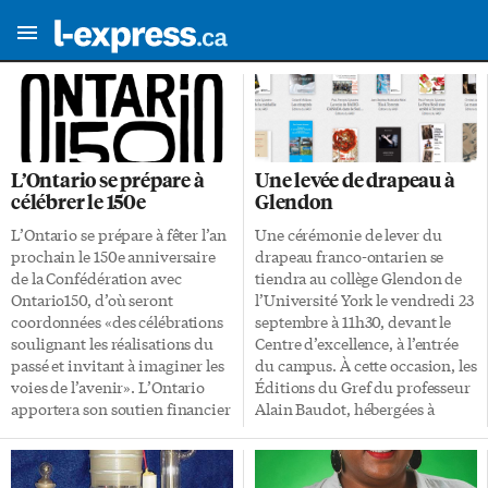
L’Ontario se prépare à
Une levée de drapeau à
célébrer le 150e
Glendon
L’Ontario se prépare à fêter l’an
Une cérémonie de lever du
prochain le 150e anniversaire
drapeau franco-ontarien se
de la Confédération avec
tiendra au collège Glendon de
Ontario150, d’où seront
l’Université York le vendredi 23
coordonnées «des célébrations
septembre à 11h30, devant le
soulignant les réalisations du
Centre d’excellence, à l’entrée
passé et invitant à imaginer les
du campus. À cette occasion, les
voies de l’avenir». L’Ontario
Éditions du Gref du professeur
apportera son soutien financier
Alain Baudot, hébergées à
à des centaines de projets
Glendon, organisent un
communautaires «qui
concours grâce auquel on peut
légueront un patrimoine social
gagner douze livres du Gref. Il