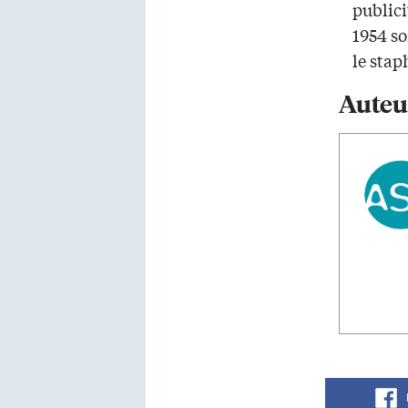
public
1954 so
le stap
Auteu