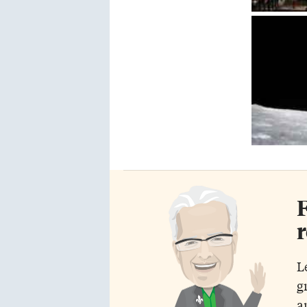
F
r
L
g
a