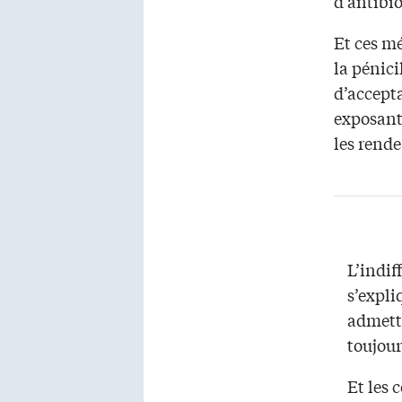
d’antibio
Et ces mé
la pénic
d’accepta
exposant
les rende
L’indif
s’expli
admetta
toujour
Et les 