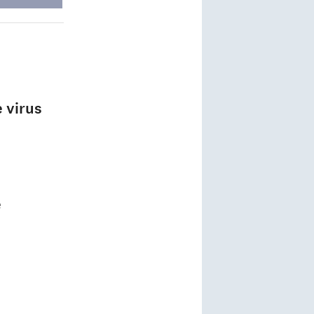
 virus
e