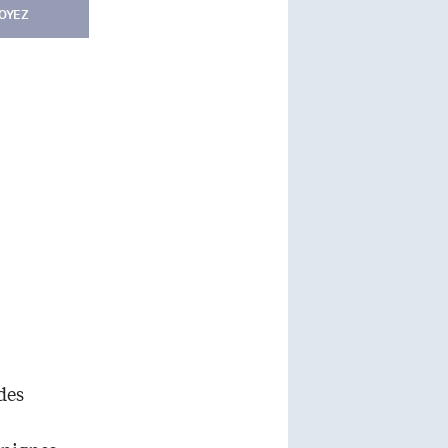
OYEZ
des