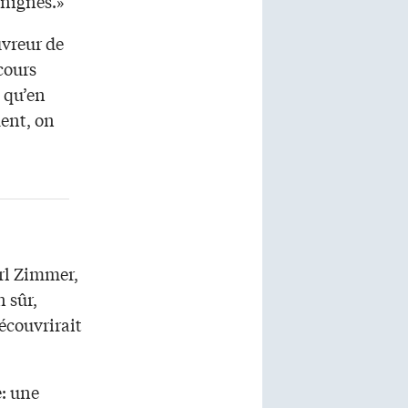
énignes.»
uvreur de
cours
e qu’en
ent, on
arl Zimmer,
 sûr,
écouvrirait
: une