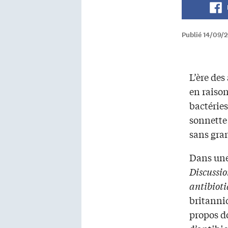
Publié 14/09/
L’ère des
en raiso
bactéries
sonnette 
sans gran
Dans une
Discussio
antibiot
britanni
propos do