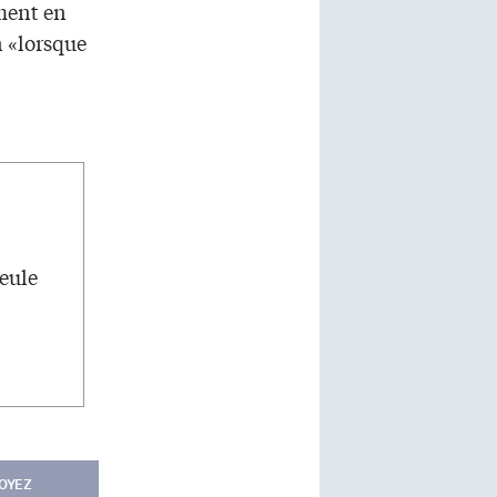
ment en
n «lorsque
seule
OYEZ