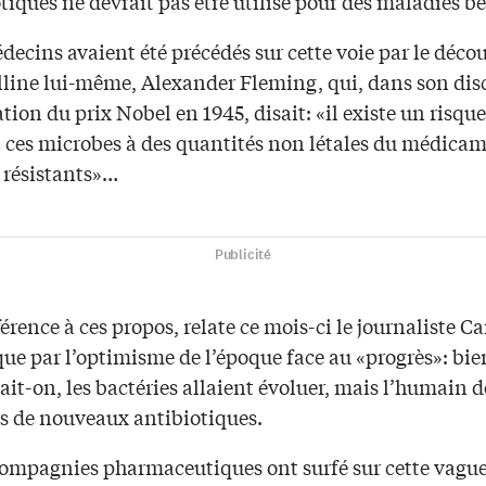
tiques ne devrait pas être utilisé pour des maladies b
decins avaient été précédés sur cette voie par le déco
illine lui-même, Alexander Fleming, qui, dans son dis
tion du prix Nobel en 1945, disait: «il existe un risqu
 ces microbes à des quantités non létales du médicam
 résistants»…
Publicité
férence à ces propos, relate ce mois-ci le journaliste C
que par l’optimisme de l’époque face au «progrès»: bien
it-on, les bactéries allaient évoluer, mais l’humain d
s de nouveaux antibiotiques.
compagnies pharmaceutiques ont surfé sur cette vague