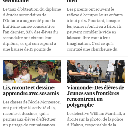
secondaire
bien
Le taux d’obtention du diplôme
Les parents ont souvent le
d’études secondaires de
réflexe d’occuper leurs enfants
l’Ontario a augmenté pour la
à tout prix. Pourtant, lorsque
huitième année consécutive:
les jeunes n’ont rien à faire, ils
l’an dernier, 83% des élèves du
peuvent combler le vide en
secondaire ont obtenu leur
laissant libre cour à leur
diplôme, ce qui correspond à
imagination. C’est ce qu’a
une hausse de 15 points de
constaté une chercheuse du
pourcentage en dix ans. En
Royaume-Uni après avoir
d’autres mots, 115 500 élèves de
interviewé de nombreux
plus ont obtenu leur diplôme
artistes, scientifiques et
que si le taux était resté au
écrivains. Ces derniers ont
niveau de 2003-2004: 68%. On
affirmé avoir profité des
calcule le taux d’obtention du
moments d’inactivité pour
Lis, raconte et dessine:
Viamonde : Des élèves de
diplôme en se basant sur une
développer leur passion pour
apprendre avec ses amis
Jeunes sans frontières
cohorte de cinq ans, certains
l’écriture, le dessin, les sciences
rencontrent un
jeunes prenant un peu plus de
ou la cuisine. Ces moments
Les classes de l’école Montessori
polygraphe
temps que les autres à
d’ennui peuvent donc s’avérer
ont participé à l’activité «Lis,
compléter leur secondaire. Liz
très bénéfiques et même
raconte et dessine», qui a
Le détective William Marshall, à
Sandals, la nouvelle ministre de
procurer un sentiment de
permis aux élèves d’effectuer
droite sur la photo, de la police
[…]
liberté. D’ailleurs, plusieurs
un partage de connaissances
d’Halton, responsable de la