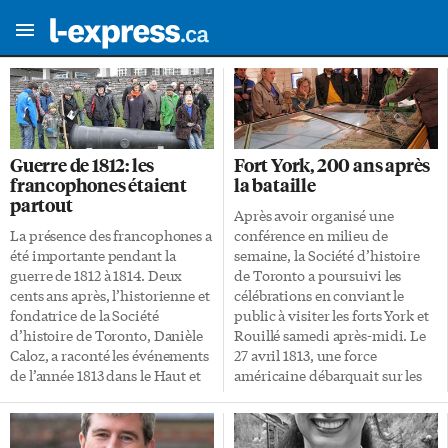
Guerre de 1812: les
Fort York, 200 ans après
francophones étaient
la bataille
partout
Après avoir organisé une
La présence des francophones a
conférence en milieu de
été importante pendant la
semaine, la Société d’histoire
guerre de 1812 à 1814. Deux
de Toronto a poursuivi les
cents ans après, l’historienne et
célébrations en conviant le
fondatrice de la Société
public à visiter les forts York et
d’histoire de Toronto, Danièle
Rouillé samedi après-midi. Le
Caloz, a raconté les événements
27 avril 1813, une force
de l’année 1813 dans le Haut et
américaine débarquait sur les
le Bas-Canada au public venu
côtes de Toronto. 200 ans après,
l’écouter à l’Alliance française
presque jour pour jour, le froid
mercredi dernier. «En 1812, il y
est le même que les soldats ont