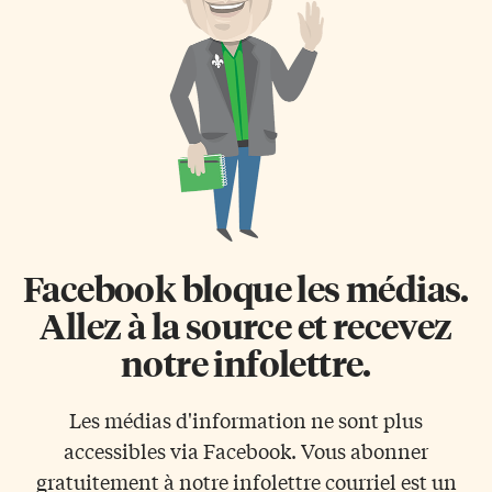
budget équitable à même de
fédérale. Maître Tamjeedi
stimuler l’économie de la
plaide aussi devant le Tribunal
province et de favoriser la
de l’aide sociale dont le mandat
création d’emplois, tout en […]
est d’instruire les causes
portées en appel […]
Facebook bloque les médias.
Allez à la source et recevez
notre infolettre.
Les médias d'information ne sont plus
accessibles via Facebook. Vous abonner
gratuitement à notre infolettre courriel est un