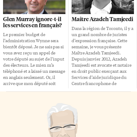
avait au Haut-Canada une
connu. La température est tel
atmosphère de victoires un peu
que la visite s’est finalement
faciles, alors que la vraie guerre
faite en grande partie à
Glen Murray ignore-t-il
Maître Azadeh Tamjeedi
se déroulait contre Napoléon en
l’intérieur du Blockhouse
les services en français?
Europe. Les Britanniques ont la
numéro 2, un endroit qui
Dans la région de Toronto, il y a
maîtrise des Grands Lacs, c’est
servait de caserne. C’est autour
Le premier budget de
un grand nombre de juristes
une bonne année pour eux»,
d’une maquette qui représente
l’administration Wynne sera
d’expression française. Cette
explique Danièle Caloz.
le Toronto de 1813 (encore
bientôt déposé. Je ne sais pas si
semaine, je vous présente
«Militairement et
appelé York) que […]
vous avez reçu un appel de
Maître Azadeh Tamjeedi.
humainement parlant, l’année
votre député au sujet de l’input
Depuis janvier 2012, Azadeh
1813 sera […]
des électeurs. Le mien m’a
Tamjeedi est avocate et notaire
téléphoné et a laissé un message
en droit public exerçant aux
en anglais seulement. Or, il
Services d’aide juridique du
arrive que mon député soit
Centre francophone de
aussi ministre. Il s’agit de Glen
Toronto. Ses domaines
Murray, député de Toronto
principaux de pratique sont
Centre, ministre des Transports
l’immigration et le droit des
et ministre de l’Infrastructure.
réfugiés, ce qui lui donne
Le ministre des Finances,
l’occasion de comparaître
Charles Sousa, écrit qu’il
devant la Commission de
sollicite «des suggestions qui
l’immigration et du statut de
nous aideront à élaborer un
réfugié du Canada et la Cour