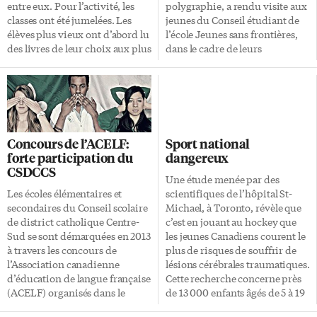
enfants dont l’agenda déborde
entre eux. Pour l’activité, les
polygraphie, a rendu visite aux
d’activités organisées ont
classes ont été jumelées. Les
jeunes du Conseil étudiant de
tendance à rechercher des
élèves plus vieux ont d’abord lu
l’école Jeunes sans frontières,
périodes […]
des livres de leur choix aux plus
dans le cadre de leurs
jeunes. Ensuite, ils ont discuté
conférences Je connais
de l’histoire et ont terminé
quelqu’un. Cette initiative du
l’activité en dessinant un
Conseil des élèves permet à des
personnage important du récit.
professionnels de différents
L’activité a permis aux plus
milieux à venir partager leur
grands de développer leur
expertise, informer et susciter
Concours de l’ACELF:
Sport national
leadership et développer les
l’intérêt auprès des élèves de
forte participation du
dangereux
habiletés de compréhension de
l’école. La conférence a été
CSDCCS
texte des plus jeunes.
offerte aux élèves de 10e année
Une étude menée par des
des cours de Civisme et Choix
Les écoles élémentaires et
scientifiques de l’hôpital St-
de carrière et à tous les autres
secondaires du Conseil scolaire
Michael, à Toronto, révèle que
élèves intéressés à une carrière
de district catholique Centre-
c’est en jouant au hockey que
dans policière ou judiciaire. M.
Sud se sont démarquées en 2013
les jeunes Canadiens courent le
Marshall, […]
à travers les concours de
plus de risques de souffrir de
l’Association canadienne
lésions cérébrales traumatiques.
d’éducation de langue française
Cette recherche concerne près
(ACELF) organisés dans le
de 13 000 enfants âgés de 5 à 19
cadre de la Semaine nationale
ans qui se sont présentés aux