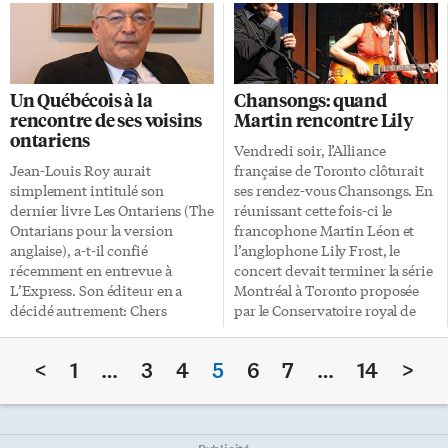
de la francophonie. Le CSDCCS
urgences à la suite de blessures
est le conseil scolaire ayant la
subies lors d’un sport organisé
plus forte participation à
entre 1990 et 2009. Dans 44%
l’échelle du pays et du même
des cas, les blessures sont
coup, le plus grand nombre de
survenues au hockey,
Un Québécois à la
Chansongs: quand
gagnants. Des livres pour la
principalement lors de contacts
rencontre de ses voisins
Martin rencontre Lily
petite enfance Plusieurs écoles
avec un autre joueur ou après
ontariens
élémentaires du CSDCCS ont
avoir été plaqués contre la
Vendredi soir, l’Alliance
participé au concours Des
bande. 19 % des blessures
Jean-Louis Roy aurait
française de Toronto clôturait
livres pour la petite enfance.
recensées se sont produites au
simplement intitulé son
ses rendez-vous Chansongs. En
Les écoles élémentaires
[…]
dernier livre Les Ontariens (The
réunissant cette fois-ci le
catholiques Saint-Joseph,
Ontarians pour la version
francophone Martin Léon et
Notre-Dame, Sainte-Marie
anglaise), a-t-il confié
l’anglophone Lily Frost, le
(Oakville) et René-Lamoureux
récemment en entrevue à
concert devait terminer la série
ont raflé quatre des […]
L’Express. Son éditeur en a
Montréal à Toronto proposée
décidé autrement: Chers
par le Conservatoire royal de
Voisins – Ce qu’on ne connaît
musique. Ces rendez-vous ont
pas de l’Ontario et, pour
pris comme crédo de se baser
<
1
…
3
4
5
6
7
…
14
>
l’anglais, Ontario In Transition
sur l’échange entre les artistes,
– Achievements And
en mêlant le français et
Challenges. Le titre Chers
l’anglais. Rencontre Martin
Voisins pourrait coiffer une
Léon et Lily Frost ne se