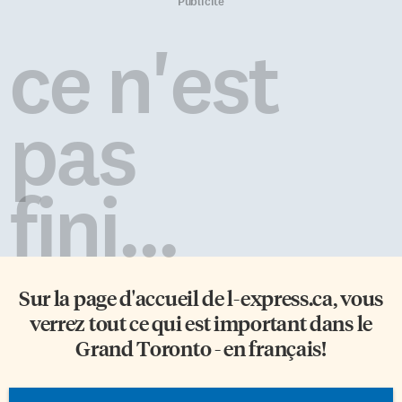
sorte de lettre ouverte d’un
connaissaient pas et se sont
Publicité
Québécois aux Ontariens. Il
rencontrés seulement la veille
n’en est rien: il s’agit plutôt
du concert. En passant une
ce n'est
d’un «primer» sur l’Ontario
journée ensemble pour
d’aujourd’hui à l’intention
préparer la soirée, ils devaient
d’un public québécois qui
tous deux nous présenter les
entretiendrait peut-être encore
fruits de cette rencontre.
pas
quelques préjugés dépassés sur
L’union des deux […]
la plus grosse province
canadienne. Entrepris en 2007
et fondé sur […]
fini...
Sur la page d'accueil de
l-express.ca
, vous
verrez tout ce qui est important dans le
Grand Toronto - en français!