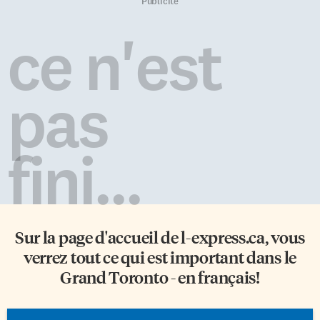
Normand Forest (1984) et
représentant des guerriers.
Publicité
Maître Josée Forest-Niesing
Maintenant, plus besoin de
(2002-2004) ayant précédé
faire des milliers de kilomètres
ce n'est
Maître Lacroix. Après
pour les admirer de loin, une
l’obtention d’un baccalauréat ès
partie des ces soldats de terre
arts de l’Université
cuite séjournent au Royal
Laurentienne et d’un
Ontario Museum […]
pas
baccalauréat en droit de
l’Université de Moncton,
Claude Lacroix a été admis […]
fini...
Sur la page d'accueil de
l-express.ca
, vous
verrez tout ce qui est important dans le
Grand Toronto - en français!