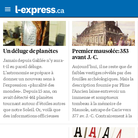
Un déluge de planètes
Premier mausolée: 353
avant J.-C.
Jamais depuis Galilée n’y aura-
t-il eu pareil déluge.
Aujourd’hui, il ne reste que de
L’astronomie se prépare à
faibles vestiges révélés par des
donner un nouveau sens à
fouilles archéologiques. Mais la
l’expression «pluralité des
description fournie par Pline
mondes». Depuis 15 ans, on
l’Ancien laisse entrevoir un
avait détecté 461 planètes
immense et somptueux
tournant autour d’étoiles autres
tombeau à la mémoire de
que notre Soleil. Or, voilà que
Mausole, satrape de Carie vers
des informations officieuses
377 av. J.-C. Contrairement à la
dévoilées le 15 juin révèlent que
légende, ce tombeau ne fut pas
le télescope spatial Kepler, à lui
élevé mais simplement terminé
seul, aurait ajouté 700 planètes
par Artémise, après la mort de