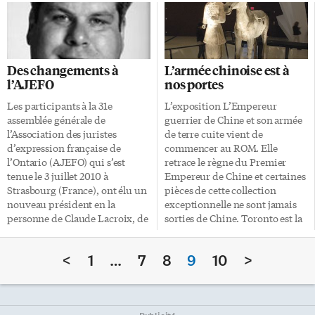
ce sujet. Et de fait, cette période
romancière se révèle encore
de prospérité a été si
une fois une narratrice hors
exceptionnelle et si longue
pair, avec un bémol toutefois.
qu’elle est aussi appelée «Le
L’héroïne des Filles tombées est
siècle d’or» et qu’elle a suscité la
Rose Cork, appelée Rose
Des changements à
L’armée chinoise est à
jalousie des États voisins qui
Toutcourt puisqu’on la croit
l’AJEFO
nos portes
n’hésiteront pas à déclencher
orpheline de père et de mère. À
contre ce pays des hostilités,
la fin du premier tome, elle a
Les participants à la 31e
L’exposition L’Empereur
comme la Guerre anglo-
trouvé sa mère, devenue
assemblée générale de
guerrier de Chine et son armée
hollandaise de 1652 ou la Guerre
religieuse. Au début du […]
l’Association des juristes
de terre cuite vient de
de Hollande entamée […]
d’expression française de
commencer au ROM. Elle
l’Ontario (AJEFO) qui s’est
retrace le règne du Premier
tenue le 3 juillet 2010 à
Empereur de Chine et certaines
Strasbourg (France), ont élu un
pièces de cette collection
nouveau président en la
exceptionnelle ne sont jamais
personne de Claude Lacroix, de
sorties de Chine. Toronto est la
Sudbury. Depuis la fondation
première étape avant une
de l’AJEFO, le 14 novembre
tournée canadienne. On a tous
<
1
…
7
8
9
10
>
1980, il s’agit du troisième
en tête les images provenant de
membre du cabinet Lacroix
Chine, de grandes fosses avec
Forest à accéder à la présidence
des milliers de statues en terre
de l’organisme, Maître
cuite grandeur nature