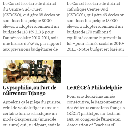
Le Conseil scolaire de district
Le Conseil scolaire de district
du Centre-Sud-Ouest
catholique Centre-Sud
(CSDCSO), qui gère 38 écoles où
(CSDCCS), qui gère 49 écoles où
sont inscrits quelque 8000
sont inscrits quelque 13 000
élèves, a adopté récemment un
élèves, a adopté récemment un
budget de 118 159 213 $ pour
budget de 170 millions $ –
l’année scolaire 2010-2011, soit
équilibré comme le prescrit la
une hausse de 7,9 %, par rapport
loi – pour l’année scolaire 2010-
aux prévisions budgétaires de
2011. «Notre budget est basé sur
l’exercice financier en cours.
une prévision d’augmentation
Parmi les faits saillants de ce
de 1,6 % du nombre d’élèves», a
budget, il faut souligner que le
indiqué Yves Lévesque, le
Conseil a approuvé l’embauche
président du Conseil. «Le
de professionnels et de
budget présente cependant des
paraprofessionnels pour
défis de taille: les coupures
Gypsophilia, ou l’art de
Le RÉCF à Philadelphie
appuyer davantage les élèves en
budgétaires annoncées par le
réinventer Django
salle de classe, ainsi que l’ajout
gouvernement auront un
Pour une deuxième année
de ressources humaines pour
impact dans plusieurs secteurs
Appelons ça le piège du puriste:
consécutive, le Regroupement
appuyer les projets
de dépenses, dont le
celui de vouloir figer dans une
des éditeurs canadiens-français
d’apprentissage. «Le CSDCSO
fonctionnement et l’entretien
certaine forme «classique» un
(RÉCF) participe, sur le stand
concentre une très grande
des installations.» Le budget a
mode d’expression (musicale
148, au congrès de l’American
partie de ses subventions, soit
été élaboré pour respecter les
ou autre) qui, au départ, était le
Association of Teachers of