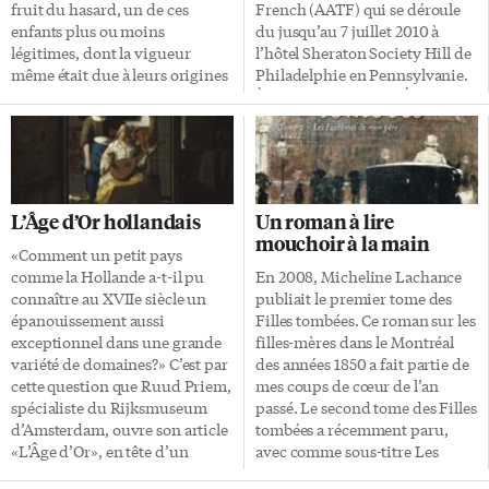
[…]
[…]
fruit du hasard, un de ces
French (AATF) qui se déroule
enfants plus ou moins
du jusqu’au 7 juillet 2010 à
légitimes, dont la vigueur
l’hôtel Sheraton Society Hill de
même était due à leurs origines
Philadelphie en Pennsylvanie.
parfois suspectes. En
À cette occasion, le RÉCF
confondant la forme et l’esprit,
lancera l’édition jeunesse de
ces âmes bien intentionnées
son catalogue international
signent une œuvre souvent
spécial 20 ans. Pour inaugurer
parfaite, sur le plan technique,
le congrès dimanche dernier,
mais qui ne nous donne aucune
Janine Tougas, auteure de
L’Âge d’Or hollandais
Un roman à lire
raison de ne pas lui préférer
plusieurs ouvrages
mouchoir à la main
l’original. Prenons le cas de la
pédagogiques a participé à
«Comment un petit pays
musique de Django Reinhardt,
l’atelier organisé intitulé
comme la Hollande a-t-il pu
En 2008, Micheline Lachance
souvent qualifiée de jazz
«Parcourir la francophonie des
connaître au XVIIe siècle un
publiait le premier tome des
manouche, que le brillant
Amériques: des outils
épanouissement aussi
Filles tombées. Ce roman sur les
guitariste belge réalisa […]
pédagogiques destinés aux
exceptionnel dans une grande
filles-mères dans le Montréal
professeurs de français». Le but
variété de domaines?» C’est par
des années 1850 a fait partie de
était de présenter de nombreux
cette question que Ruud Priem,
mes coups de cœur de l’an
programmes et concours […]
spécialiste du Rijksmuseum
passé. Le second tome des Filles
d’Amsterdam, ouvre son article
tombées a récemment paru,
«L’Âge d’Or», en tête d’un
avec comme sous-titre Les
magnifique ouvrage consacré à
Fantômes de mon père. La