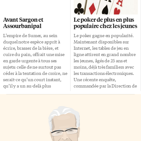
à la liste en quelques mois! Une
son époux en 353 av. J.-C. C’est
annonce officielle devait être
de son vivant que Mausole
faite sous peu, mais déjà, des
entreprend la construction
Avant Sargon et
Le poker de plus en plus
voix mécontentes se font
d’un tombeau dans sa ville
Assourbanipal
populaire chez les jeunes
entendre dans la communauté
d’Halicarnasse (aujourd’hui
astronomique sur la façon dont
Bodrum, en Turquie). Les
L’empire de Sumer, au sein
Le poker gagne en popularité.
l’équipe de Kepler garde
architectes Satyrus et Pythis,
duquel notre espèce apprit à
Maintenant disponibles sur
jalousement ses données.
ainsi que les sculpteurs Scopas,
écrire, brasser de la bière, et
Internet, les tables de jeu en
Kepler est un observatoire de
Léocharès, Bryaxis et Timothée
cuire du pain, offrait une mise
ligne attirent en grand nombre
[…]
ont terminé le […]
en garde urgente à tous ses
les jeunes, âgés de 25 ans et
sujets: celle de ne surtout pas
moins, déjà très familiers avec
céder à la tentation de croire, ne
les transactions électroniques.
serait-ce qu’un court instant,
Une récente enquête,
qu’il y a un au-delà plus
commandée par la Direction de
désirable que ce moment précis
santé publique de Montréal, a
que nous avons la brève joie de
permis de mieux connaître les
subir consciemment. C’est de
habitudes et les perceptions du
l’Égypte que nous avons hérité
poker à partir d’un échantillon
nos notions culturelles d’un
de dix jeunes – huit garçons et
voyage de l’âme. La nature
deux filles — de la région de
illusoire de cette odyssée est
Québec âgés de 18 à 25 ans. «Ce
soulignée par le fait que notre
qu’ils aiment du poker, c’est la