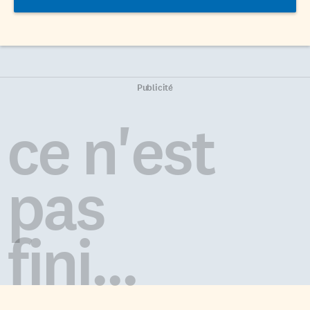
Publicité
ce n'est
pas
fini...