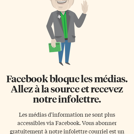
maquillent et font les derniers
en résumé la vie de Dominique
essayages. Elles s’apprêtent à
Dupuis, 23 ans seulement, qui
présenter la collection été 2010
joue le personnage de Shang, de
de la coopérative Mokonzie.
Mulan, dans le spectacle Disney
Philo Nsamba, la formatrice,
Let’s Go Celebrate. […]
réajuste les vêtements, l’air
stressé. […]
Facebook bloque les médias.
Allez à la source et recevez
notre infolettre.
Les médias d'information ne sont plus
accessibles via Facebook. Vous abonner
gratuitement à notre infolettre courriel est un