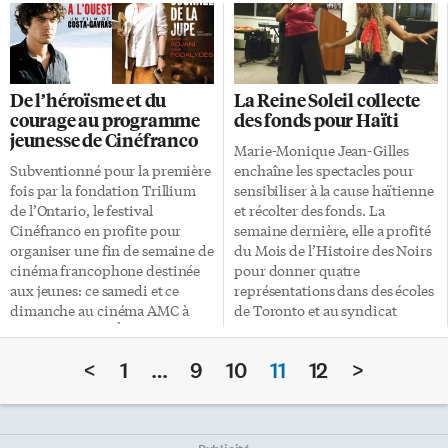
les besoins actuels et futurs de
trois heures incluant deux
la communauté minoritaire de
entractes; l’oeuvre était
langue officielle du Sud-Ouest
interprétée en italien et sous-
de l’Ontario et de prendre les
titrée en anglais. Composé en
moyens nécessaires pour pallier
1887 à La Scala de Milan, Otello,
De l’héroïsme et du
La Reine Soleil collecte
l’impact négatif qu’a eu la
drame lyrique, est né de la
courage au programme
des fonds pour Haïti
décision visant CBEF Windsor
collaboration du compositeur
jeunesse de Cinéfranco
sur cette communauté. Graham
et poète musicien Arrigo Boito.
Marie-Monique Jean-Gilles
Fraser recommande aussi à
La partition de Verdi d’une
Subventionné pour la première
enchaîne les spectacles pour
Radio-Canada, dans le même
richesse infinie, renouvelle l’art
fois par la fondation Trillium
sensibiliser à la cause haïtienne
délai, de s’assurer que les
lyrique par une musique plus
de l’Ontario, le festival
et récolter des fonds. La
mécanismes qui sont mis en
souple révélant la beauté
Cinéfranco en profite pour
semaine dernière, elle a profité
place, dont le plan d’action axé
exceptionnelle du texte. Une
organiser une fin de semaine de
du Mois de l’Histoire des Noirs
sur […]
[…]
cinéma francophone destinée
pour donner quatre
aux jeunes: ce samedi et ce
représentations dans des écoles
dimanche au cinéma AMC à
de Toronto et au syndicat
Dundas Square. À l’honneur, le
Alliance de la fonction publique
courage et l’héroïsme
du Canada. L’objectif de Marie-
<
1
…
9
10
11
12
>
d’adolescents à travers diverses
Monique Jean-Gilles est
situations qui peuvent aller de
ambitieux: récolter 15 000 $
l’immigration au divorce en
pour son école en Haïti. Pour
passant par la guerre. L’objectif
cela, la Reine Soleil propose ses