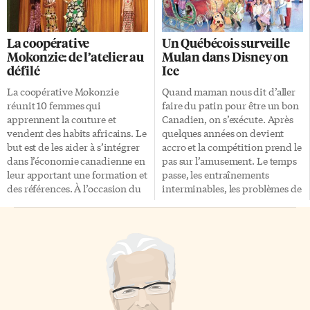
français», estime Tom Noitsis
vingtaine à se réunir deux
de la maison Eurovintage,
vendredis par mois à la
importateur de Just. Ces
patinoire Rinx, vers Dufferin et
La coopérative
Un Québécois surveille
deux vins sont membres d’une
l’autoroute 401. Certains sont
Mokonzie: de l’atelier au
Mulan dans Disney on
famille de sept chez Paul Sapin,
des habitués du hockey qu’ils
défilé
Ice
qui se veut la réponse française
pratiquent depuis toujours.
aux vins du Nouveau Monde
D’autres débutent et peinent à
La coopérative Mokonzie
Quand maman nous dit d’aller
(Australie, Chili, Argentine,
tenir droits sur des patins. «Le
réunit 10 femmes qui
faire du patin pour être un bon
Californie et… Ontario) qui ont
but est de faire du hockey entre
apprennent la couture et
Canadien, on s’exécute. Après
conquis au fil des années […]
francophones. Les […]
vendent des habits africains. Le
quelques années on devient
but est de les aider à s’intégrer
accro et la compétition prend le
dans l’économie canadienne en
pas sur l’amusement. Le temps
leur apportant une formation et
passe, les entraînements
des références. À l’occasion du
interminables, les problèmes de
Mois de l’Histoire des Noirs,
financement, la passion
elles ont présenté leurs
s’estompe. Un coup de pouce
réalisations le samedi 27 février
du destin, une opportunité
à l’église Presteign Woodbine
bien saisie et on se retrouve
United. 30 minutes avant le
dans la peau des personnages
défilé, la pression monte dans
de Disney, à faire rêver les
les coulisses. Les mannequins
enfants en pratiquant notre
bénévoles se préparent, se
éternelle passion, patiner. Voici