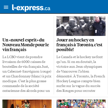
Un «nouvel esprit» du
Jouer au hockey en
Nouveau Monde pour le
français à Toronto, c’est
vin français
possible!
La LCBO vient de prendre
Le Canada et le hockey ne font
livraison de 6000 caisses de
qu’un. Si on en doutait, la
bouteilles de vin français Just,
victoire aux Jeux olympiques
un Cabernet-Sauvignon (rouge)
de Vancouver l’a bien
et un Chardonnay (blanc) à prix
démontré. À Toronto, la French
modique. C’est la plus grosse
Hockey League compte bien
commande de la société
surfer sur la vague du succès
ontarienne des alcools pour un
des Rouges pour recruter
nouveau produit, «un vote de
encore plus de joueurs et
confiance envers une nouvelle
développer son équipe
stratégie pour les vins
francophone. Ils sont une petite