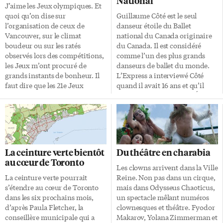
National
J’aime les Jeux olympiques. Et
quoi qu’on dise sur
Guillaume Côté est le seul
l’organisation de ceux de
danseur étoile du Ballet
Vancouver, sur le climat
national du Canada originaire
boudeur ou sur les ratés
du Canada. Il est considéré
observés lors des compétitions,
comme l’un des plus grands
les Jeux m’ont procuré de
danseurs de ballet du monde.
grands instants de bonheur. Il
L’Express a interviewé Côté
faut dire que les 21e Jeux
quand il avait 16 ans et qu’il
d’hiver ont bien mal
était l’élève surdoué de l’École
commencé. La mort tragique
nationale de ballet à Toronto.
du lugeur géorgien Nodar
Une décennie plus tard, notre
Kumaritashvili a semé la
journaliste Benoit Legault a une
consternation sur les Jeux,
nouvelle fois posé des questions
avant même que la cérémonie
au danseur maintenant au
La ceinture verte bientôt
Du théâtre en charabia
d’ouverture en donne le coup
sommet de son art. Côté est très
au cœur de Toronto
d’envoi officiel. Les images de
souvent en tournée autour de la
Les clowns arrivent dans la Ville
cet athlète du Caucase heurtant
planète danse, mais il se
La ceinture verte pourrait
Reine. Non pas dans un cirque,
de plein fouet une des poutres
produira au Four Seasons
s’étendre au cœur de Toronto
mais dans Odysseus Chaoticus,
longeant la piste de luge avaient
Centre de Toronto dans deux
dans les six prochains mois,
un spectacle mêlant numéros
de quoi glacer le sang. J’ai […]
programmes successifs au mois
d’après Paula Fletcher, la
clownesques et théâtre. Fyodor
de […]
conseillère municipale qui a
Makarov, Yolana Zimmerman et