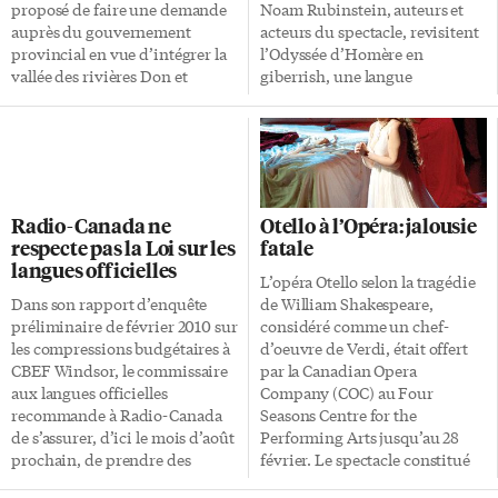
proposé de faire une demande
Noam Rubinstein, auteurs et
auprès du gouvernement
acteurs du spectacle, revisitent
provincial en vue d’intégrer la
l’Odyssée d’Homère en
vallée des rivières Don et
giberrish, une langue
Humber à cette étendue
imaginaire et donc universelle.
d’espaces naturels protégés
Ils feront leur première
comprenant 1,8 million d’acres
représentation sur le continent
de terres agricoles et
américain à Toronto, les 4 et 6
écologiquement fragiles
mars prochains au Al Green
s’étendant de Niagara Falls aux
Theatre. «Nous nous inspirons
Radio-Canada ne
Otello à l’Opéra: jalousie
environs d’Oshawa, passant au
de l’Odyssée, mais d’une
respecte pas la Loi sur les
fatale
Nord du Grand Toronto. Alors
manière très libre», annonce
langues officielles
que la ceinture de verdure fête
Fyodor Makarov, l’un des trois
L’opéra Otello selon la tragédie
son 5e anniversaire, le Conseil
clowns de la troupe Ish Theatre
Dans son rapport d’enquête
de William Shakespeare,
municipal de Toronto a décidé
à l’origine du spectacle. Le
préliminaire de février 2010 sur
considéré comme un chef-
à l’unanimité de présenter une
grand classique d’Homère est
les compressions budgétaires à
d’oeuvre de Verdi, était offert
demande d’expansion de cette
ainsi projeté […]
CBEF Windsor, le commissaire
par la Canadian Opera
zone au-delà de sa […]
aux langues officielles
Company (COC) au Four
recommande à Radio-Canada
Seasons Centre for the
de s’assurer, d’ici le mois d’août
Performing Arts jusqu’au 28
prochain, de prendre des
février. Le spectacle constitué
mesures afin de bien connaître
de quatre actes durait presque