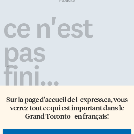
avoué est d’inviter la jeunesse à
spectacles aux écoles, aux
Publicité
vivre son français en dehors du
entreprises ou organismes. Elle
cadre scolaire. Habituellement,
vient de finir une semaine de
ce n'est
le festival Cinéfranco propose
spectacles de danse et de chants
une série de cinq projections
aux écoles Giles School et
réservées uniquement aux
Gabrielle-Roy ainsi qu’une
écoles, mais la subvention a
représentation pour l’Alliance
pas
permis pour l’édition 2010,
de […]
d’organiser […]
fini...
Sur la page d'accueil de
l-express.ca
, vous
verrez tout ce qui est important dans le
Grand Toronto - en français!