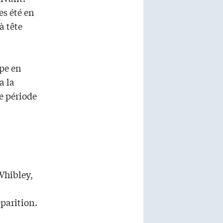
es été en
à tête
upe en
a la
e période
Whibley,
parition.