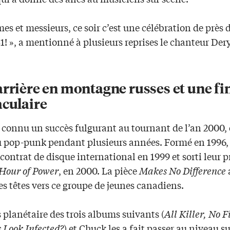
s et messieurs, ce soir c’est une célébration de près 
! », a mentionné à plusieurs reprises le chanteur Der
rrière en montagne russes et une fi
aculaire
 connu un succès fulgurant au tournant de l’an 2000, e
u pop-punk pendant plusieurs années. Formé en 1996, 
contrat de disque international en 1999 et sorti leur 
Hour of Power
, en 2000. La pièce
Makes No Difference
a
es têtes vers ce groupe de jeunes canadiens.
 planétaire des trois albums suivants (
All Killer, No F
 Look Infected?
) et Chuck les a fait passer au niveau s