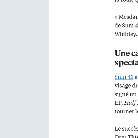
« Mesdame
de Sum 41
Whibley.
Une ca
spect
Sum 41
a
visage d
signé un 
EP,
Half 
tourner l
Le succès
Does This