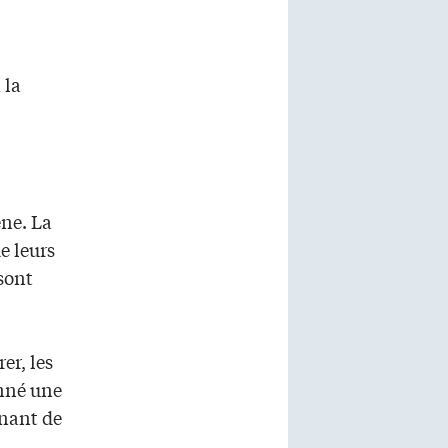
 la
ène. La
e leurs
sont
er, les
onné une
enant de