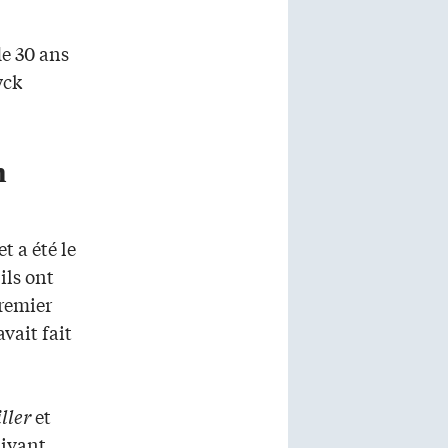
de 30 ans
yck
n
t a été le
ils ont
premier
vait fait
iller
et
uivant.