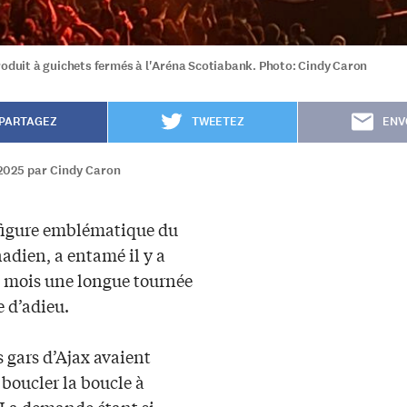
roduit à guichets fermés à l'Aréna Scotiabank. Photo: Cindy Caron
PARTAGEZ
TWEETEZ
ENV
2025 par Cindy Caron
figure emblématique du
adien, a entamé il y a
 mois une longue tournée
 d’adieu.
s gars d’Ajax avaient
 boucler la boucle à
 La demande étant si