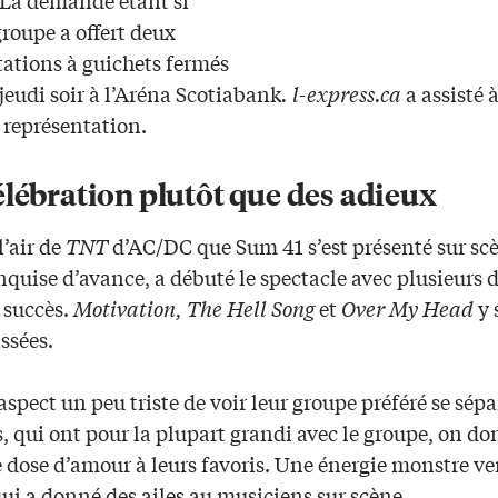
 groupe a offert deux
tations à guichets fermés
jeudi soir à l’Aréna Scotiabank
. l-express.ca
a assisté à
 représentation.
lébration plutôt que des adieux
l’air de
TNT
d’AC/DC que Sum 41 s’est présenté sur sc
nquise d’avance, a débuté le spectacle avec plusieurs d
 succès.
Motivation, The Hell Song
et
Over My Head
y 
ssées.
aspect un peu triste de voir leur groupe préféré se sépar
, qui ont pour la plupart grandi avec le groupe, on d
dose d’amour à leurs favoris. Une énergie monstre v
qui a donné des ailes au musiciens sur scène.