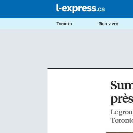
Toronto
Bien vivre
Sum 
près
Le grou
Toront