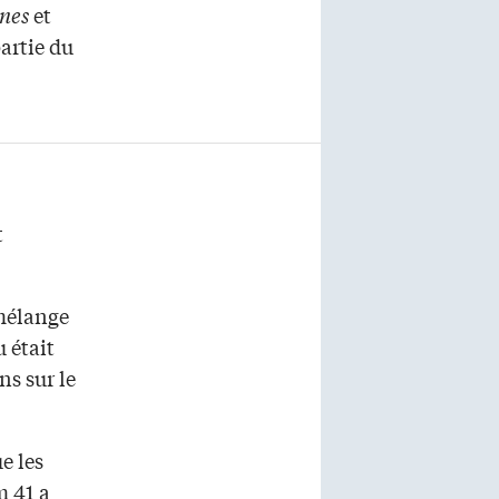
nes
et
artie du
t
 mélange
 était
ns sur le
e les
m 41 a