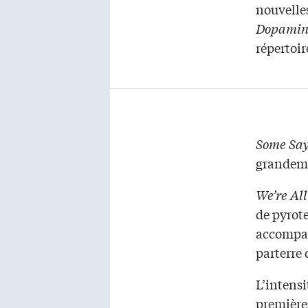
nouvelle
Dopamin
répertoi
Some Say
grandemen
We’re Al
de pyrote
accompagn
parterre 
L’intensi
première