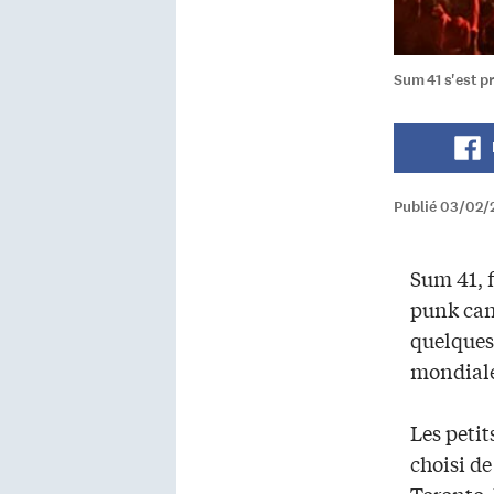
Sum 41 s'est p
Publié 03/02/
Sum 41, 
punk can
quelques
mondiale
Les petit
choisi de
Toronto.