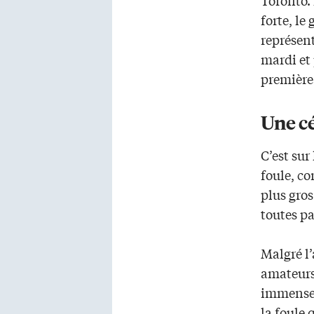
forte, le
représen
mardi et 
première
Une cé
C’est sur 
foule, co
plus gros
toutes pa
Malgré l’
amateurs
immense 
la foule 