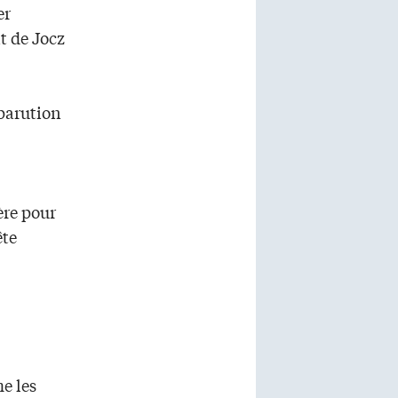
er
t de Jocz
 parution
ère pour
ête
e les