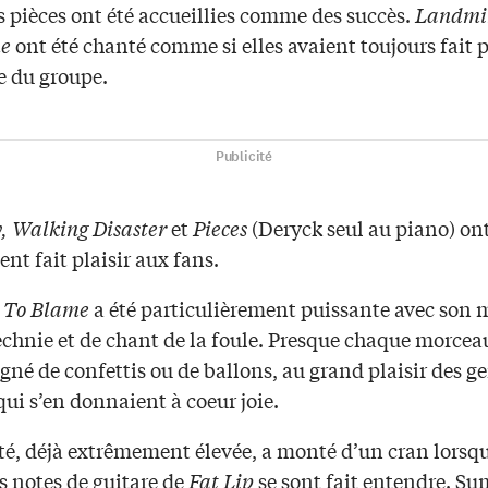
s pièces ont été accueillies comme des succès.
Landmi
e
ont été chanté comme si elles avaient toujours fait p
re du groupe.
Publicité
, Walking Disaster
et
Pieces
(Deryck seul au piano) on
t fait plaisir aux fans.
l To Blame
a été particulièrement puissante avec son
chnie et de chant de la foule. Presque chaque morceau
é de confettis ou de ballons, au grand plaisir des ge
qui s’en donnaient à coeur joie.
té, déjà extrêmement élevée, a monté d’un cran lorsqu
s notes de guitare de
Fat Lip
se sont fait entendre. Su