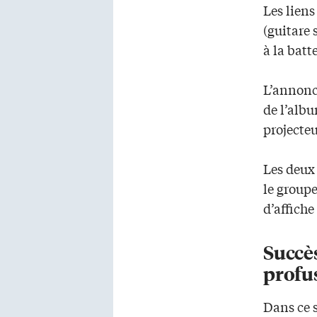
Les liens
(guitare
à la batt
L’annonc
de l’alb
projecteu
Les deux
le groupe
d’affich
Succès
profu
Dans ce s