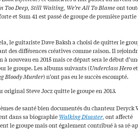
In Too Deep, Still Waiting, We’re All To Blame
ont tout
forte et Sum 41 est passé de groupe de première partie 
.
la, le guitariste Dave Baksh a choisi de quitter le gro
ant des différences créatives comme raison. Il rejoindr
n à nouveau en 2015 mais ce départ sera le début d’un
ur le groupe. Les albums suivants (
Underclass Hero
et
g Bloody Murder
) n’ont pas eu le succès escompté.
r original Steve Jocz quitte le groupe en 2013.
lèmes de santé bien documentés du chanteur Deryck 
nt dans sa biographie
Walking Disaster
,
ont affecté
nt le groupe mais ont également contribué à sa ré-ap