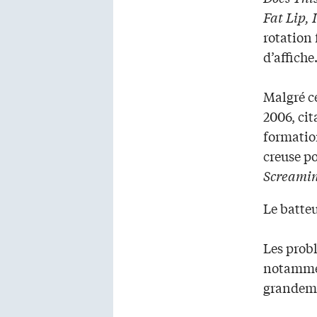
Fat Lip, 
rotation 
d’affiche
Malgré ce
2006, cit
formatio
creuse po
Screamin
Le batteu
Les prob
notamme
grandeme