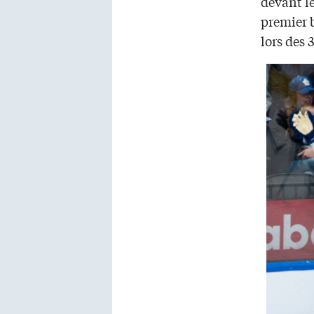
devant l
premier b
lors des 