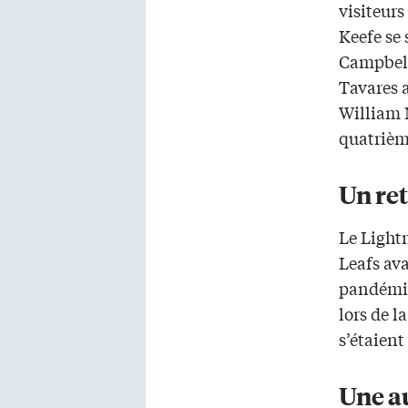
visiteur
Keefe se 
Campbell
Tavares a
William 
quatrièm
Un ret
Le Lightn
Leafs ava
pandémie
lors de l
s’étaient
Une a