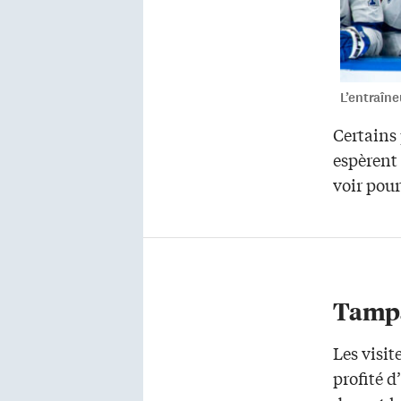
L’entraîne
Certains
espèrent 
voir pou
Tampa
Les visit
profité d