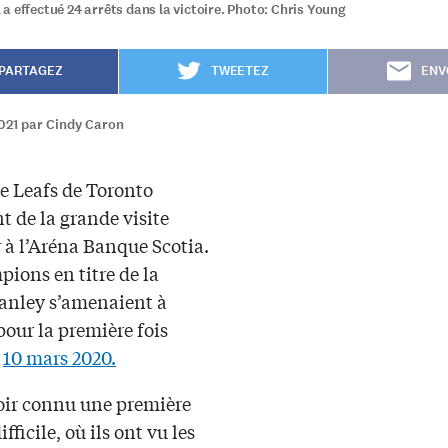
a effectué 24 arrêts dans la victoire. Photo: Chris Young
PARTAGEZ
TWEETEZ
ENV
2021 par Cindy Caron
e Leafs de Toronto
t de la grande visite
r à l’Aréna Banque Scotia.
ions en titre de la
anley s’amenaient à
our la première fois
e
10 mars 2020.
oir connu une première
fficile, où ils ont vu les