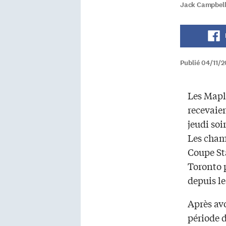
Jack Campbell 
Publié 04/11/
Les Mapl
recevaien
jeudi soi
Les champ
Coupe St
Toronto p
depuis l
Après av
période di