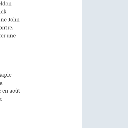
eldon
ack
aine John
ontre.
rer une
Maple
la
e en août
e