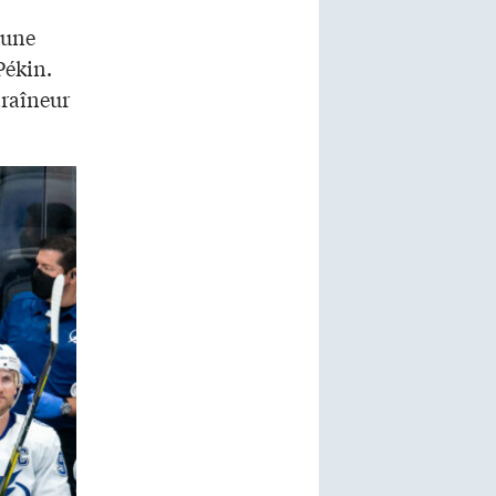
 une
Pékin.
traîneur