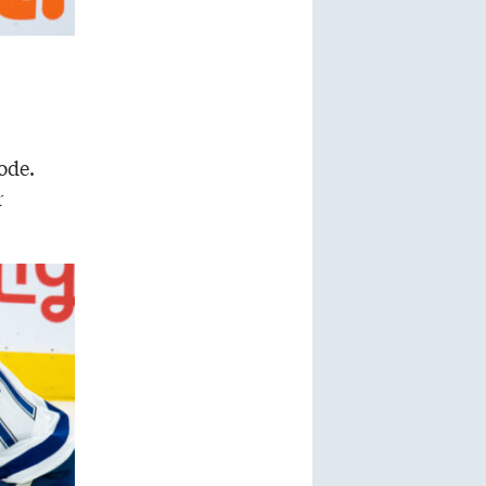
ode.
r