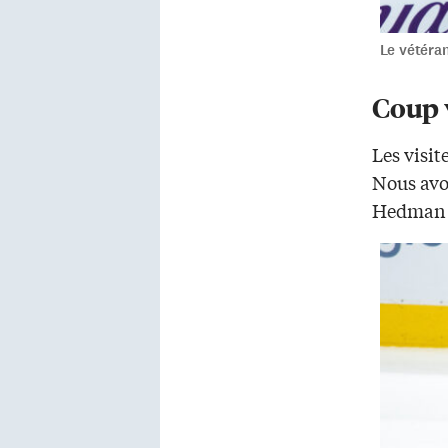
Le vétéran
Coup 
Les visit
Nous avon
Hedman a