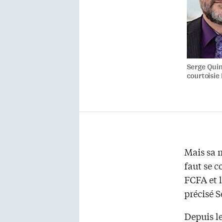
Serge Quin
courtoisie
Mais sa m
faut se 
FCFA et l
précisé S
Depuis l