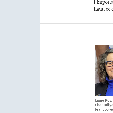
l’importa
haut, ce 
Liane Roy.
Chantallya
Francopre