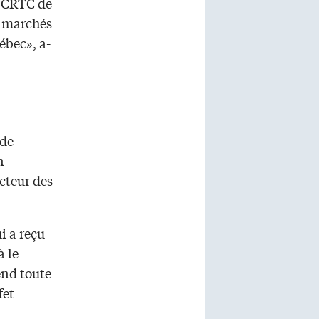
e CRTC de
s marchés
ébec», a-
 de
n
ecteur des
ui a reçu
à le
end toute
fet