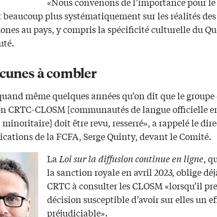
«Nous convenons de l’importance pour l
r beaucoup plus systématiquement sur les réalités de
nes au pays, y compris la spécificité culturelle du Qu
uté.
acunes à combler
 quand même quelques années qu’on dit que le groupe
on CRTC-CLOSM [communautés de langue officielle e
 minoritaire] doit être revu, resserré», a rappelé le dir
ations de la FCFA, Serge Quinty, devant le Comité.
La
Loi sur la diffusion continue en ligne
, q
la sanction royale en avril 2023, oblige déj
CRTC à consulter les CLOSM «lorsqu’il pr
décision susceptible d’avoir sur elles un ef
préjudiciable».