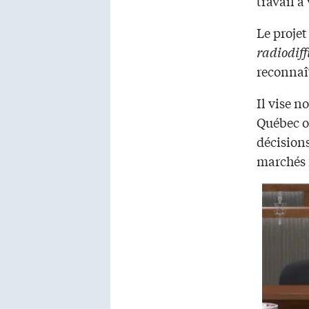
travail à 
Le projet
radiodif
reconnaît
Il vise 
Québec ou
décisions
marchés 