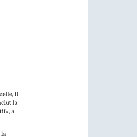
elle, il
clut la
if», a
 la