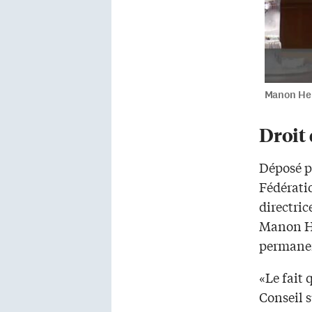
Manon Hen
Droit
Déposé pa
Fédérati
directric
Manon He
permanen
«Le fait 
Conseil s