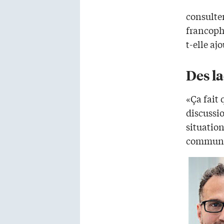
consulte
francopho
t-elle ajo
Des l
«Ça fait
discussi
situation
communic