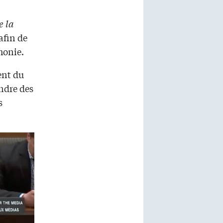
e la
afin de
honie.
ent du
endre des
s