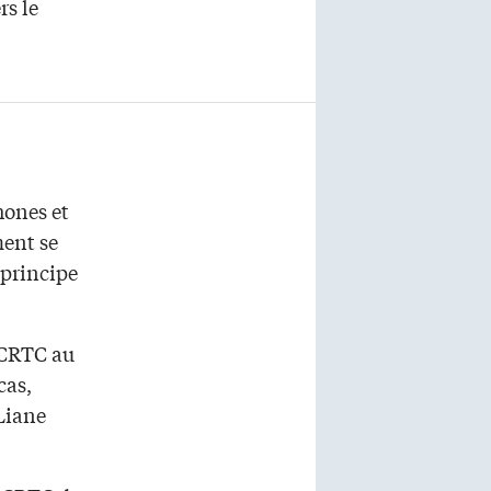
rs le
ones et
ment se
 principe
e CRTC au
cas,
 Liane