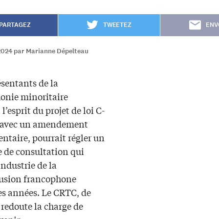
PARTAGEZ
TWEETEZ
ENV
2024 par Marianne Dépelteau
ésentants de la
onie minoritaire
l’esprit du projet de loi C-
, avec un amendement
ntaire, pourrait régler un
 de consultation qui
’industrie de la
fusion francophone
es années. Le CRTC, de
 redoute la charge de