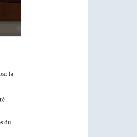
par la
a
té
ès du