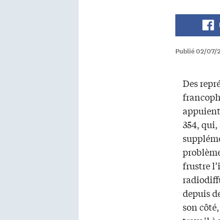
Publié 02/07/
Des repr
francoph
appuient 
354, qui
suppléme
problème
frustre l
radiodif
depuis d
son côté,