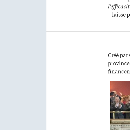
l’efficac
– laisse 
Créé par
province,
financem