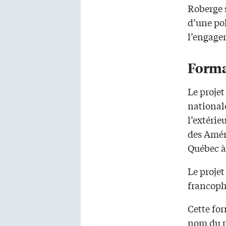
Roberge 
d’une po
l’engage
Forma
Le projet
national
l’extérie
des Amér
Québec à
Le projet
francoph
Cette fo
nom du pr