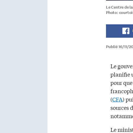
Le Centre de l
Photo: courtoi
Publié 16/11/
Le gouv
planifie 
pour que 
francoph
(
CFA
) pu
sources 
notammen
Le minis