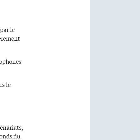
par le
ièrement
ncophones
rs le
enariats,
fonds du