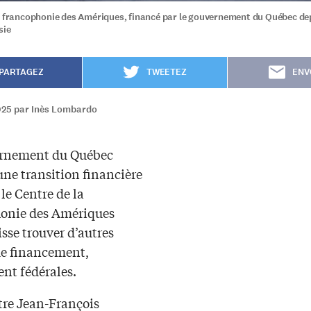
a francophonie des Amériques, financé par le gouvernement du Québec de
sie
PARTAGEZ
TWEETEZ
ENV
2025 par Inès Lombardo
ernement du Québec
une transition financière
le Centre de la
onie des Amériques
isse trouver d’autres
de financement,
t fédérales.
tre Jean-François