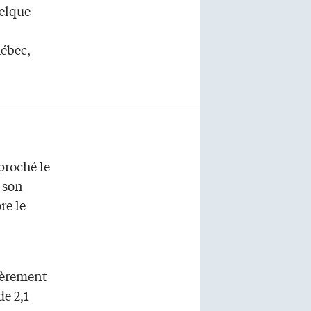
uelque
uébec,
proché le
 son
re le
ièrement
e 2,1