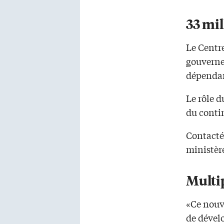
33 mi
Le Centre
gouverne
dépendan
Le rôle d
du conti
Contacté
ministèr
Multi
«Ce nouve
de dével