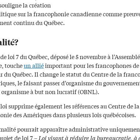
souligne la création
litique sur la francophonie canadienne comme preuv
ment continu du Québec.
lité?
 de loi 7 du Québec, déposé le 5 novembre à l’Assembl
e, touche
un allié
important pour les francophones de
ur du Québec. Il change le statut du Centre de la fran
iques, le faisant passer d’organisme du gouvernemen
 organisme à but non lucratif (OBNL).
 loi supprime également les références au Centre de la
onie des Amériques dans plusieurs lois québécoises.
rmalité pourrait apparaître administrative uniquement
ojet de loi 7 –
Loi visant à réduire la bureaucratie, à 