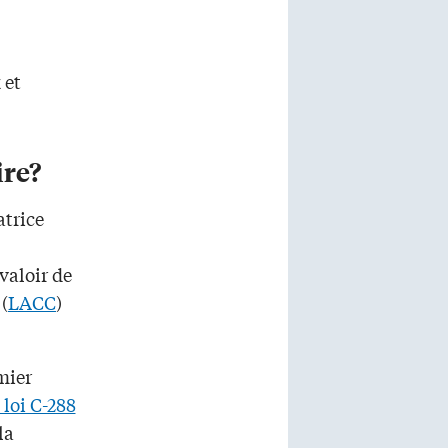
 et
ire?
atrice
valoir de
(
LACC
)
mier
 loi C-288
la