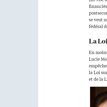
financiè
postseco
se veut 
fédéral 
La Loi
En moins 
Lucie Mon
empêcher
la Loi su
et de la L