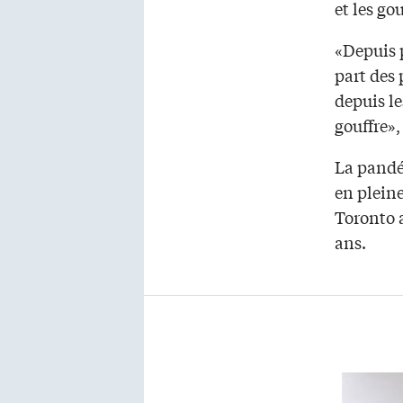
et les g
«Depuis 
part des
depuis le
gouffre»,
La pandém
en pleine
Toronto 
ans.