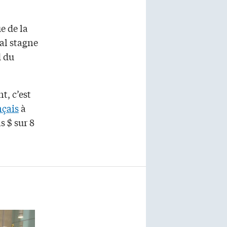
e de la
al stagne
d du
t, c’est
nçais
à
s $ sur 8