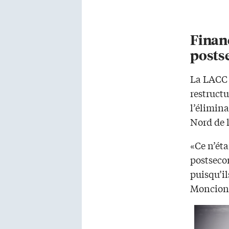
Finan
posts
La LACC e
restruct
l’élimin
Nord de 
«Ce n’ét
postsecon
puisqu’i
Moncion