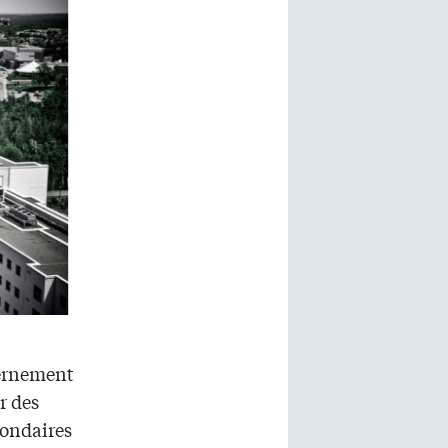
vernement
r des
condaires