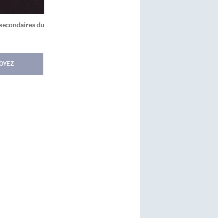
stsecondaires du
OYEZ