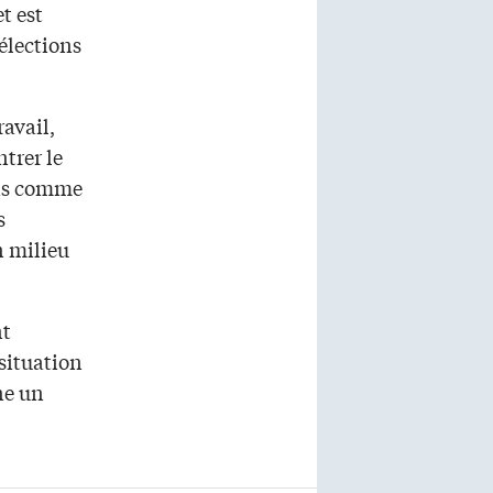
et est
élections
ravail,
trer le
cas comme
s
n milieu
nt
situation
ne un