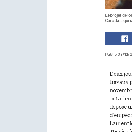
Le projet de lo
Canada... qui 
Publié 08/12/
Deux jour
travaux p
novembre
ontarien
déposé un
d’empêch
Laurentie
215 vise 