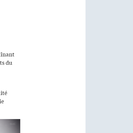
aînant
ts du
ité
ie