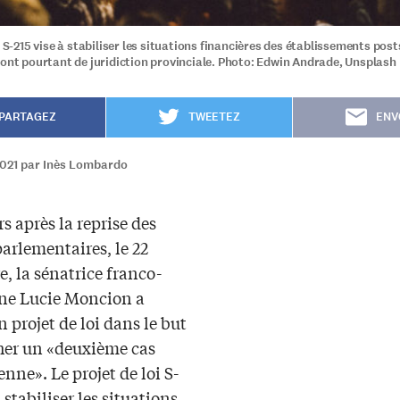
i S-215 vise à stabiliser les situations financières des établissements po
sont pourtant de juridiction provinciale. Photo: Edwin Andrade, Unsplash
PARTAGEZ
TWEETEZ
ENV
2021 par Inès Lombardo
s après la reprise des
arlementaires, le 22
, la sénatrice franco-
ne Lucie Moncion a
 projet de loi dans le but
er un «deuxième cas
nne». Le projet de loi S-
à stabiliser les situations