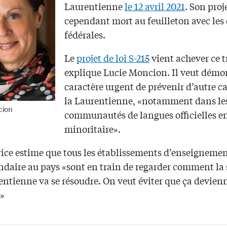
Laurentienne
le 12 avril 2021
. Son proj
cependant mort au feuilleton avec les 
fédérales.
Le
projet de loi S-215
vient achever ce t
explique Lucie Moncion. Il veut démon
caractère urgent de prévenir d’autre 
la Laurentienne, «notamment dans le
cion
communautés de langues officielles e
minoritaire».
rice estime que tous les établissements d’enseigneme
ndaire au pays «sont en train de regarder comment la 
entienne va se résoudre. On veut éviter que ça devien
»