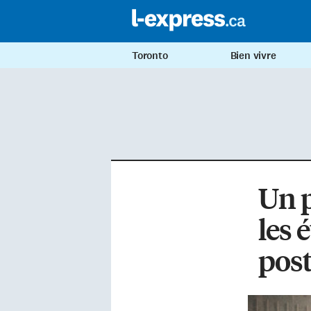
Toronto
Bien vivre
Un p
les 
pos