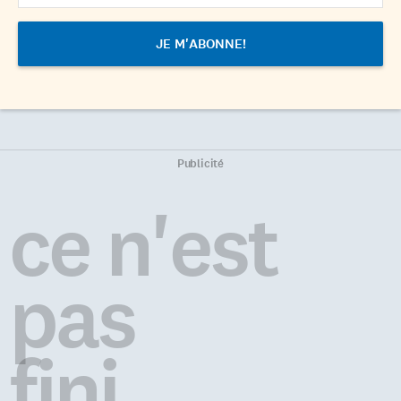
Publicité
ce n'est
pas
fini...