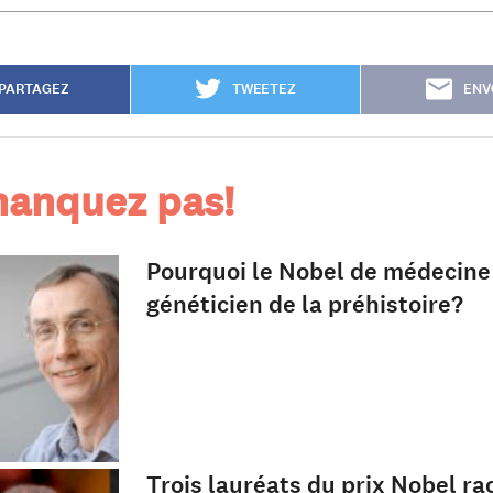
PARTAGEZ
TWEETEZ
ENV
anquez pas!
Pourquoi le Nobel de médecine
généticien de la préhistoire?
Trois lauréats du prix Nobel ra