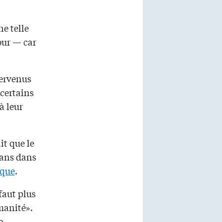
e telle
our — car
tervenus
 certains
à leur
it que le
 ans dans
ique
.
 faut plus
manité».
e