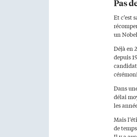
Pas d
Et c’est 
récompen
un Nobel 
Déjà en 
depuis 19
candidats
cérémoni
Dans un
délai mo
les année
Mais l’ét
de temps
Il y a au