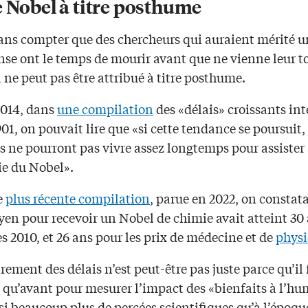
e Nobel à titre posthume
sans compter que des chercheurs qui auraient mérité un
se ont le temps de mourir avant que ne vienne leur t
ne peut pas être attribué à titre posthume.
2014, dans
une compilation
des «délais» croissants in
01, on pouvait lire que «si cette tendance se poursuit,
 ne pourront pas vivre assez longtemps pour assister 
e du Nobel».
e
plus récente compilation
, parue en 2022, on constata
yen pour recevoir un Nobel de chimie avait atteint 30
s 2010, et 26 ans pour les prix de médecine et de
phys
irement des délais n’est peut-être pas juste parce qu’il
 qu’avant pour mesurer l’impact des «bienfaits à l’hu
ssi beaucoup plus de percées scientifiques qu’à l’époqu