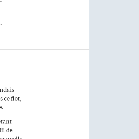
.
andais
 ce flot,
e.
étant
ffi de
mmanuelle