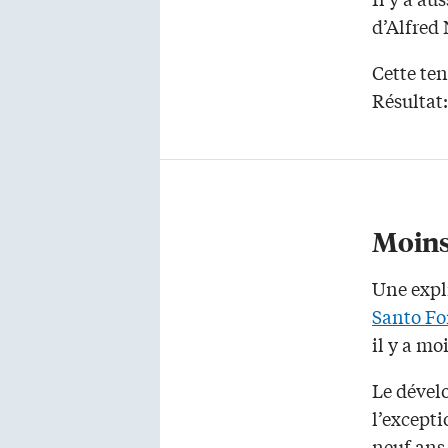
d’Alfred
Cette ten
Résultat:
Moins
Une expli
Santo Fo
il y a m
Le dével
l’excepti
neuf ans