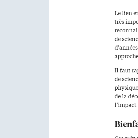
Le lien e
très impo
reconnai
de scien
d’années 
approche 
Il faut r
de scien
physique
de la dé
l’impact 
Bienf
Ces prix 