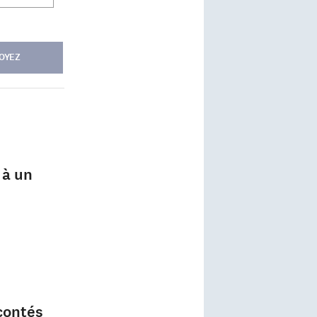
OYEZ
 à un
contés