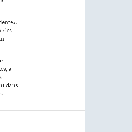
édente».
 «les
un
te
es, a
s
ent dans
s.