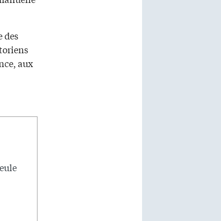
e des
toriens
nce, aux
seule