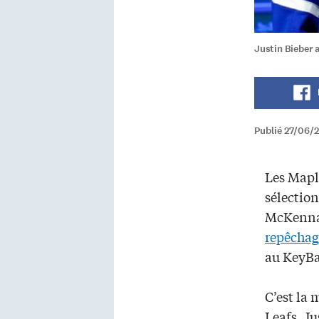
Justin Bieber 
Publié 27/06/
Les Mapl
sélectio
McKenna 
repêchag
au KeyBa
C’est la 
Leafs, Ju