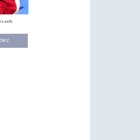
e Leafs
OYEZ