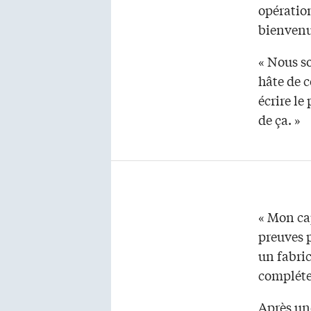
opération
bienvenu
« Nous so
hâte de 
écrire le
de ça. »
« Mon cap
preuves p
un fabric
compléte
Après une