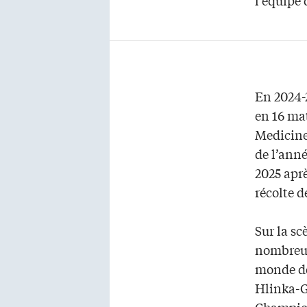
En 2024-2
en 16 mat
Medicine
de l’ann
2025 aprè
récolte d
Sur la s
nombreux
monde de
Hlinka-G
Champion