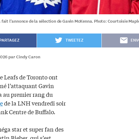
a fait l'annonce de la sélection de Gavin McKenna. Photo: Courtoisie Mapl
PARTAGEZ
TWEETEZ
ENV
2026 par Cindy Caron
e Leafs de Toronto ont
nné l’attaquant Gavin
au premier rang du
e
de la LNH vendredi soir
nk Centre de Buffalo.
méga star et super fan des
stin Bieber, qui s’est