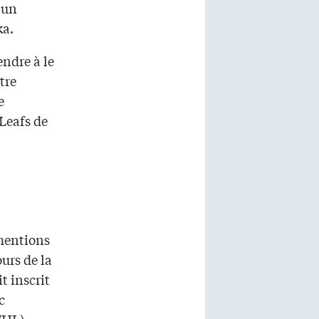
’un
ka.
endre à le
tre
e
Leafs de
 mentions
urs de la
t inscrit
c
WHL).