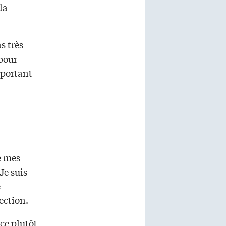
la
s très
pour
mportant
re mes
Je suis
e
lection.
ce plutôt