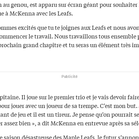
 au genou, est apparu sur écran géant pour souhaiter 
e à McKenna avec les Leafs.
mmes excités que tu te joignes aux Leafs et nous avon
commencer le travail. Nous travaillons tous ensemble 
 prochain grand chapitre et tu seras un élément très i
Publicité
itaine. Il joue sur le premier trio et je vais devoir fai
our jouer avec un joueur de sa trempe. C’est mon but. 
ant de jeu et il est un tireur. Je pense qu’on pourrait s
r assez bien », a dit McKenna en entrevue après sa sé
 saison désastreuse des Maple Leafs, le futur s’annon