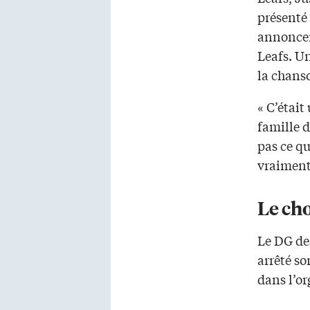
présenté 
annoncer
Leafs. U
la chan
« C’était
famille d
pas ce qu
vraiment
Le ch
Le DG de
arrêté so
dans l’or