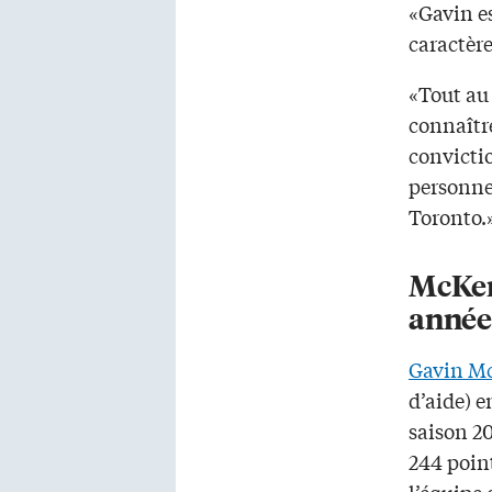
«Gavin e
caractèr
«Tout au 
connaître
convicti
personne.
Toronto.
McKenn
année
Gavin M
d’aide) e
saison 2
244 point
l’équipe