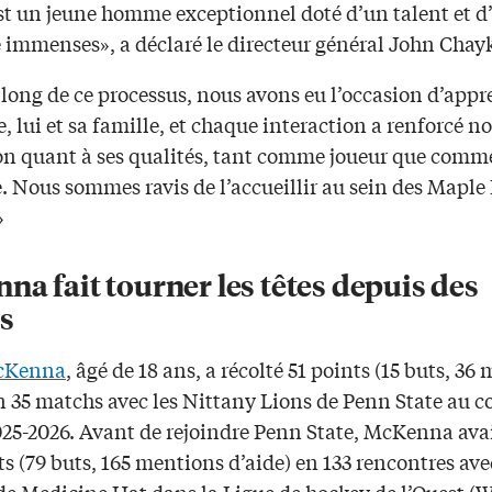
st un jeune homme exceptionnel doté d’un talent et d
e immenses», a déclaré le directeur général John Chay
long de ce processus, nous avons eu l’occasion d’appr
, lui et sa famille, et chaque interaction a renforcé no
on quant à ses qualités, tant comme joueur que comm
 Nous sommes ravis de l’accueillir au sein des Maple 
»
a fait tourner les têtes depuis des
s
cKenna
, âgé de 18 ans, a récolté 51 points (15 buts, 36
n 35 matchs avec les Nittany Lions de Penn State au co
025-2026. Avant de rejoindre Penn State, McKenna avai
s (79 buts, 165 mentions d’aide) en 133 rencontres ave
 de Medicine Hat dans la Ligue de hockey de l’Ouest (