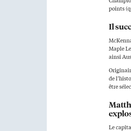
points (q
Il su
McKenna d
Maple Lea
ainsi Au
Originair
de l’hist
être séle
Matth
explos
Le capit