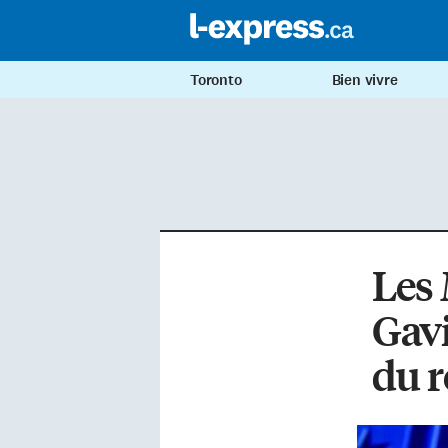
Toronto
Bien vivre
Les 
Gav
du 