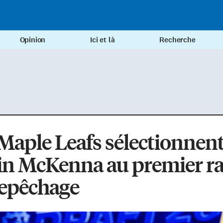
Opinion
Ici et là
Recherche
Maple Leafs sélectionnen
in McKenna au premier r
repêchage