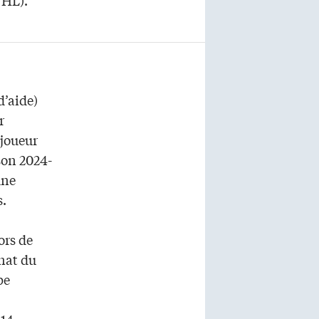
d’aide)
r
 joueur
son 2024-
une
s.
ors de
nat du
pe
 14