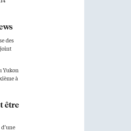
hews
se des
joint
du Yukon
uxième à
 être
t d’une