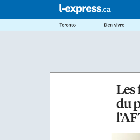
Toronto
Bien vivre
Les 
du p
l’AF