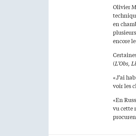
Olivier M
techniqu
en chambr
plusieurs
encore l
Certaines
(
L’Obs, L
«J’ai hab
voir les 
«En Russi
vu cette 
procuren