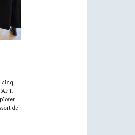
t cinq
l’AFT.
plorer
sort de