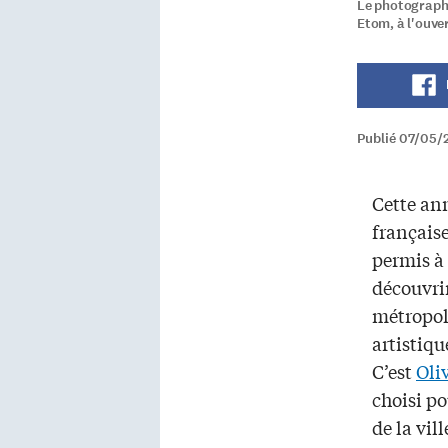
Le photographe
Etom, à l'ouve
Publié 07/05/
Cette ann
français
permis à
découvrir
métropol
artistiqu
C’est
Oli
choisi po
de la vill