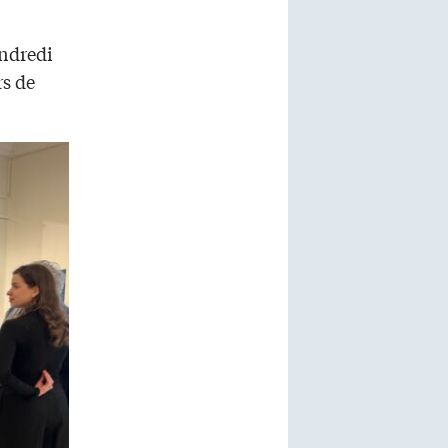
endredi
rs de