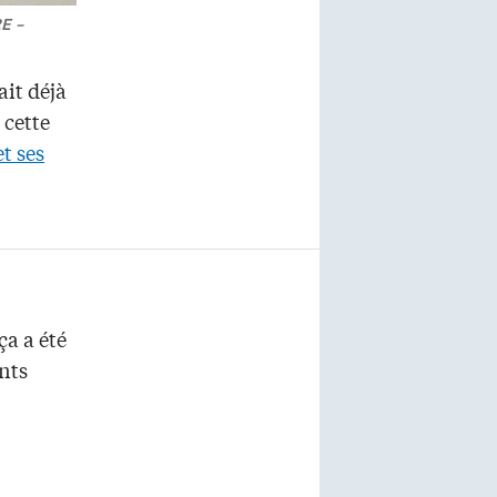
E –
ait déjà
 cette
et ses
ça a été
ents