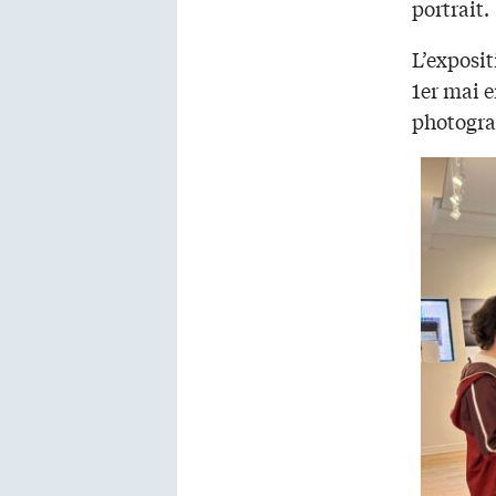
portrait.
L’exposi
1er mai e
photograp