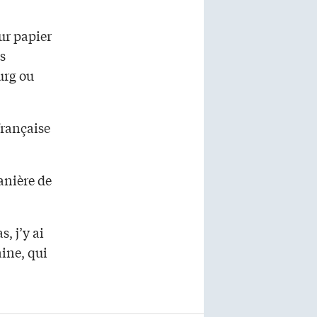
ur papier
s
urg ou
française
anière de
, j’y ai
ine, qui