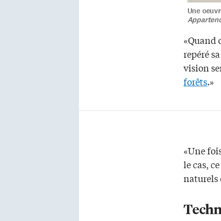
Une oeuvre
Apparten
«Quand on
repéré sa
vision se
forêts
.»
«Une fois
le cas, c
naturels 
Techn