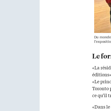
Du monde à
l’expositio
Le fo
«La rési
éditions»
«Le princ
Toronto 
ce qu’il t
«Dans le 