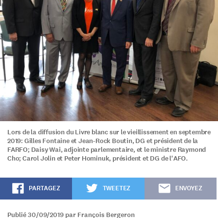
Lors de la diffusion du Livre blanc sur le vieillissement en septembre
2019: Gilles Fontaine et Jean-Rock Boutin, DG et président de la
FARFO; Daisy Wai, adjointe parlementaire, et le ministre Raymond
Cho; Carol Jolin et Peter Hominuk, président et DG de l'AFO.
PARTAGEZ
TWEETEZ
ENVOYEZ
Publié 30/09/2019 par François Bergeron