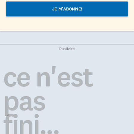
Publicité
ce n'est
pas
fini...