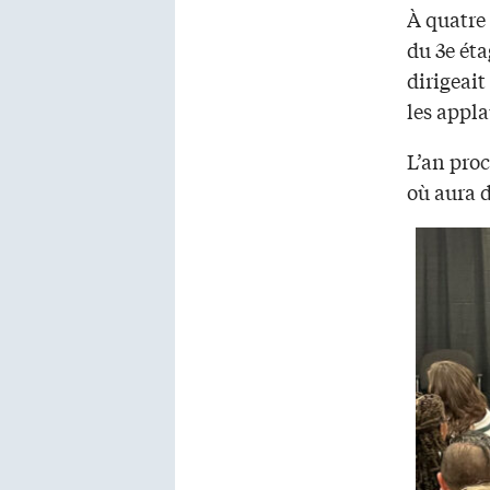
À quatre
du 3e éta
dirigeait
les appla
L’an pro
où aura 