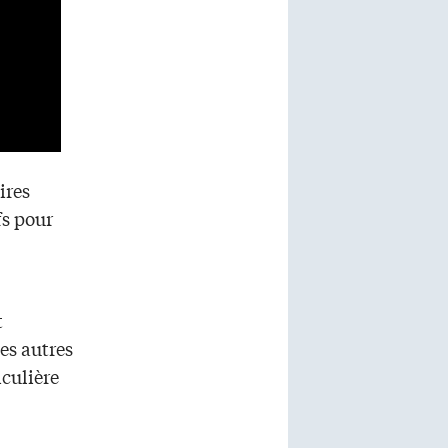
ires
fs pour
t
es autres
iculière