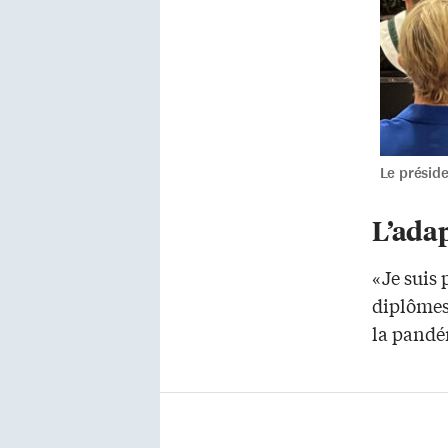
Le préside
L’ada
«Je suis 
diplômes
la pandé