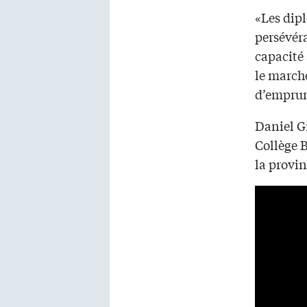
«Les dipl
persévéra
capacité
le marché
d’emprun
Daniel G
Collège B
la provi