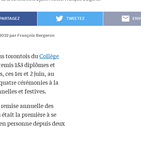
PARTAGEZ
TWEETEZ
ENV
2022 par François Bergeron
s torontois du
Collège
remis 153 diplômes et
s, ces 1er et 2 juin, au
 quatre cérémonies à la
nnelles et festives.
e remise annuelle des
était la première à se
 en personne depuis deux