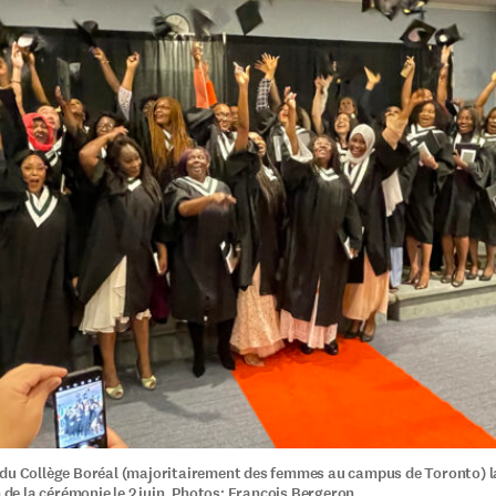
du Collège Boréal (majoritairement des femmes au campus de Toronto) l
n de la cérémonie le 2 juin. Photos: François Bergeron