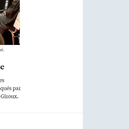
mé.
ce
es
oqués par
 Giroux.