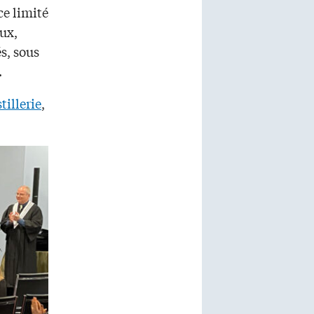
ce limité
oux,
s, sous
.
tillerie
,