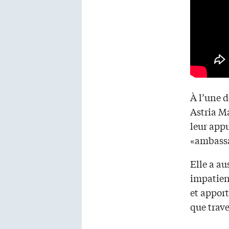
À l’une d
Astria M
leur appu
«ambassa
Elle a au
impatien
et apport
que trav