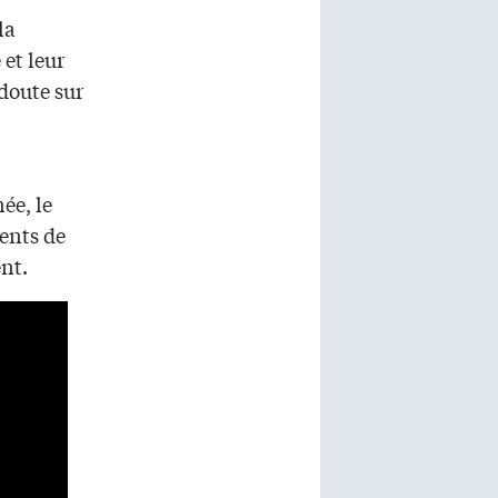
la
 et leur
doute sur
ée, le
ments de
nt.