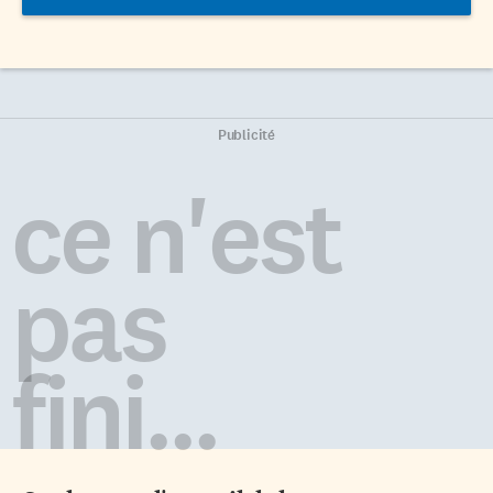
Publicité
ce n'est
pas
fini...