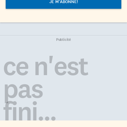
Publicité
ce n'est
pas
fini...