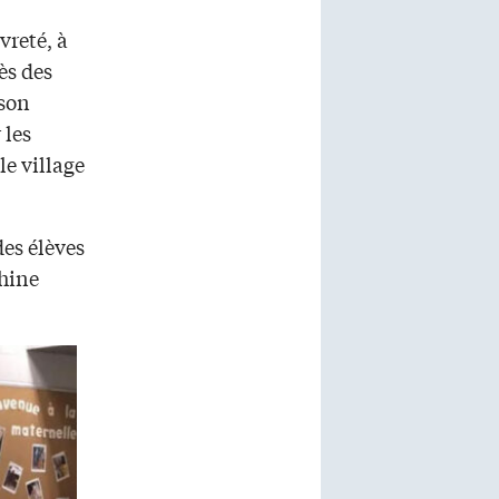
reté, à
̀s des
 son
 les
 le village
es élèves
phine