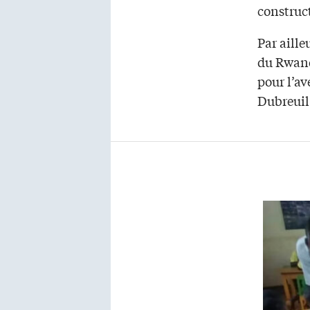
construc
Par aille
du Rwand
pour l’av
Dubreuil