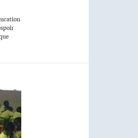
́ducation
espoir
ique