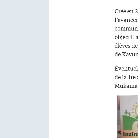
Créé en 
l’avancem
communau
objectif 
élèves d
de Kavu
Éventuel
de la 1re
Mukaman