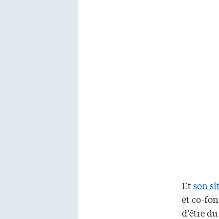
Et
son si
et co-fon
d’être d