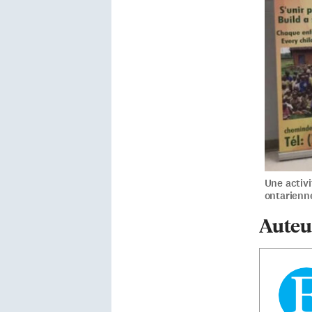
Une activ
ontarienn
Auteu