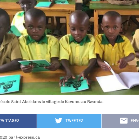
l'école Saint Abel dans le village de Kavumu au Rwanda.
PARTAGEZ
TWEETEZ
ENV
020 par l-express.ca