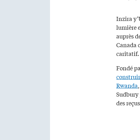
Inzira y
lumière 
auprès d
Canada 
caritatif.
Fondé pa
construir
Rwanda
Sudbury 
des reçu