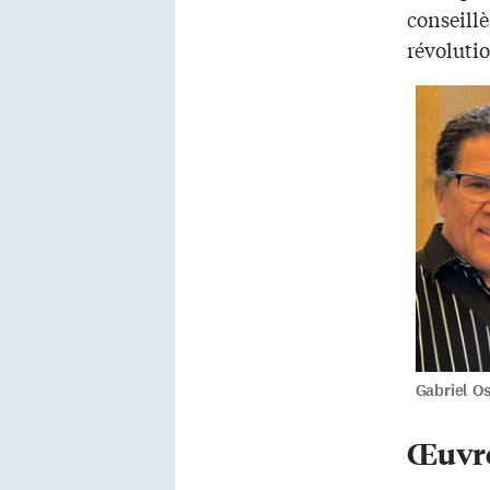
conseillè
révolutio
Gabriel O
Œuvre