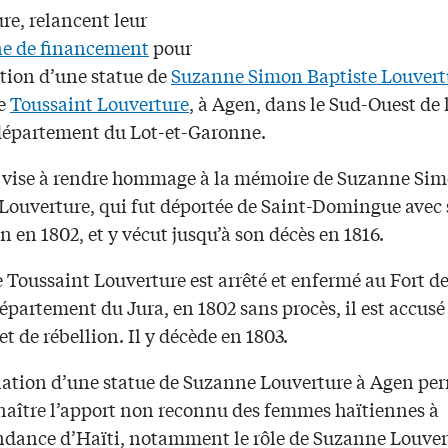
re, relancent leur
e de financement
pour
ation d’une statue de
Suzanne Simon Baptiste Louvert
de
Toussaint Louverture
, à Agen, dans le Sud-Ouest de 
département du Lot-et-Garonne.
t vise à rendre hommage à la mémoire de Suzanne Si
Louverture, qui fut déportée de Saint-Domingue avec s
en en 1802, et y vécut jusqu’à son décès en 1816.
 Toussaint Louverture est arrêté et enfermé au Fort d
épartement du Jura, en 1802 sans procès, il est accusé
et de rébellion. Il y décède en 1803.
llation d’une statue de Suzanne Louverture à Agen pe
naître l’apport non reconnu des femmes haïtiennes à
ndance d’Haïti, notamment le rôle de Suzanne Louver