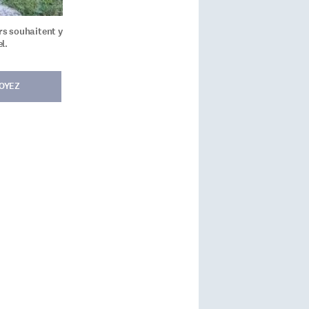
rs souhaitent y
l.
OYEZ