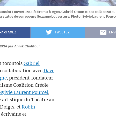
ussaint Louverture a été remis à Agen. Gabriel Osson et ses collaborateu
r la statue de son épouse Suzanne Louverture. Photo: Sylvie Laurent Pource
PARTAGEZ
TWEETEZ
ENV
2024 par Annik Chalifour
n torontois
Gabriel
 collaboration avec
Dave
gne
, président-fondateur
anisme Coalition Créole
Sylvie Laurent Pourcel
,
e artistique du Théâtre au
Doigts, et
Robin
, écrivaine et