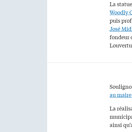
La statue
Woodly C
puis prof
José Mid
fondeur d
Louvertu
Souligno
au maire
La réalis
municipa
ainsi qu’