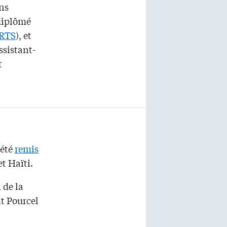
ens
 diplômé
RTS
), et
ssistant-
t
 été
remis
et Haïti.
 de la
t Pourcel