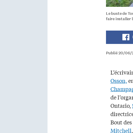
Le buste de To
faire installe
Publié 20/06/
L’écrivai
Osson,
en
Champa
de l’org
Ontario,
directric
Bout des 
Mitchell