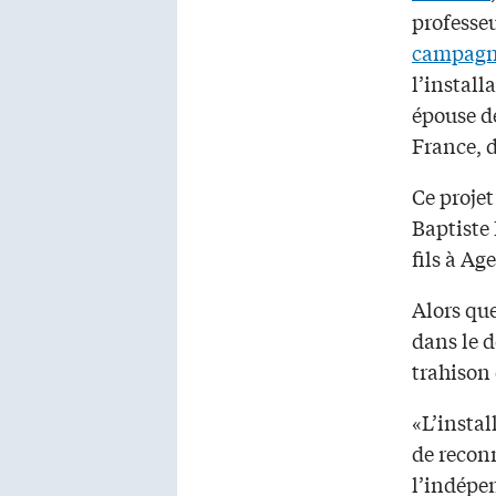
professeu
campagn
l’install
épouse 
France, 
Ce proje
Baptiste 
fils à Ag
Alors que
dans le d
trahison 
«L’insta
de recon
l’indépe