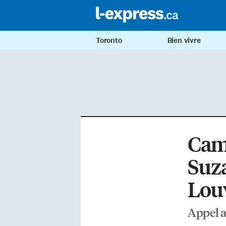
Toronto
Bien vivre
Cam
Suz
Louv
Appel a