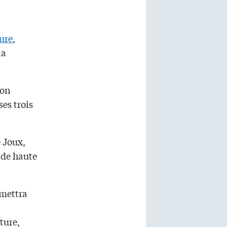
ure
,
la
mon
es trois
e Joux,
 de haute
rmettra
ture,