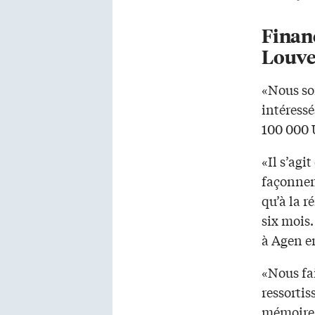
Finan
Louve
«Nous so
intéressé
100 000 
«Il s’agit
façonnem
qu’à la 
six mois.
à Agen e
«Nous fa
ressortis
mémoire 