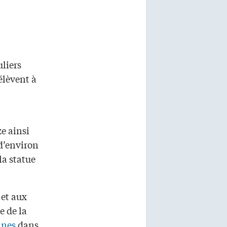
liers
’élèvent à
e ainsi
d’environ
la statue
 et aux
e de la
nnes
dans