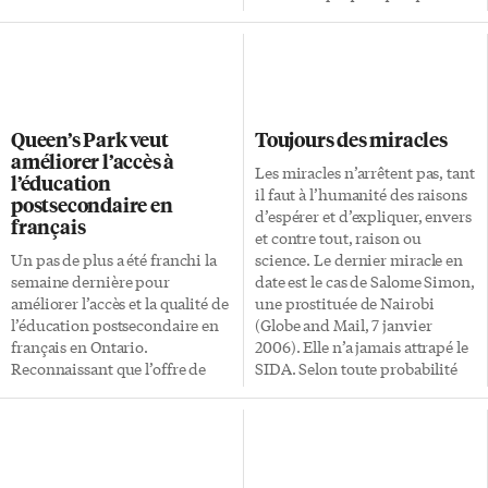
déjeuners avaient attiré en
ressentiment. Mais le résultat
moyenne 125 personnes. «[…] Il
est le même, qu’on l’accepte de
est de plus en plus difficile
gaîté de coeur ou non, un
d’attirer comme participants
rhume est un rhume. On
des gens d’affaires qui sont
n’arrête pas de se moucher. Le
sollicités de toute part», a fait
nez et sa base tournent à
Queen’s Park veut
Toujours des miracles
valoir Marie Larose, présidente
l’écarlate. On renifle. Et puis ça
améliorer l’accès à
du Club canadien de Toronto
descend inéluctablement. On a
Les miracles n’arrêtent pas, tant
l’éducation
pour la saison 2004-2005, lors
alors du mal à avaler. On tousse.
il faut à l’humanité des raisons
postsecondaire en
de l’Assemblée générale
Est-ce que ça ira jusqu’aux […]
d’espérer et d’expliquer, envers
français
annuelle de l’organisme qui
et contre tout, raison ou
s’est tenue la semaine dernière.
Un pas de plus a été franchi la
science. Le dernier miracle en
Selon le sondage annuel
semaine dernière pour
date est le cas de Salome Simon,
effectué auprès des membres
améliorer l’accès et la qualité de
une prostituée de Nairobi
par la […]
l’éducation postsecondaire en
(Globe and Mail, 7 janvier
français en Ontario.
2006). Elle n’a jamais attrapé le
Reconnaissant que l’offre de
SIDA. Selon toute probabilité
cours est déficiente et que les
médicale, elle aurait pourtant
coûts de l’éducation en français
dû faire partie du triste lot de
sont supérieurs, le ministre
ces femmes africaines porteuses
Chris Bentley a annoncé la
du virus. Cette esclave du sexe a
création d’un comité
connu, au sens biblique, près de