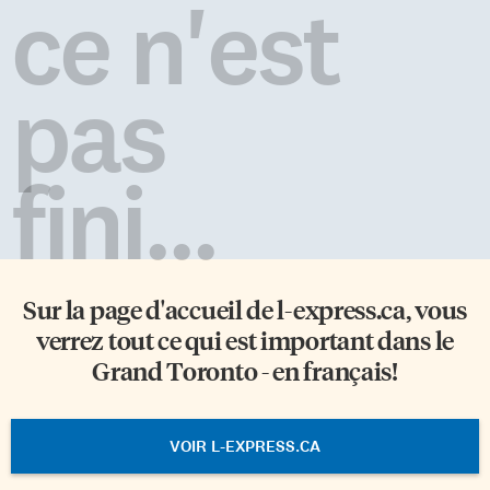
ce n'est
des présentations et lectures de
pour […]
l’École de traduction de
Glendon, une pièce de théâtre
de Ferron Le Dodu, et […]
pas
fini...
Sur la page d'accueil de
l-express.ca
, vous
verrez tout ce qui est important dans le
Grand Toronto - en français!
VOIR L-EXPRESS.CA