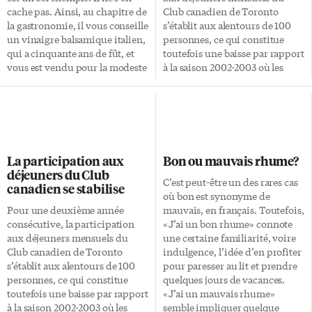
cache pas. Ainsi, au chapitre de
Club canadien de Toronto
la gastronomie, il vous conseille
s’établit aux alentours de 100
un vinaigre balsamique italien,
personnes, ce qui constitue
qui a cinquante ans de fût, et
toutefois une baisse par rapport
vous est vendu pour la modeste
à la saison 2002-2003 où les
somme de 250 $ la bouteille. Il
déjeuners avaient attiré en
faut avouer que ce magazine a
moyenne 125 personnes. «[…] Il
aussi la coquetterie d’une pub
est de plus en plus difficile
pour un vin canadien, vendu 12
d’attirer comme participants
$ le litre. Dans des emballages
des gens d’affaires qui sont
en carton. Il s’appelle «French
sollicités de toute part», a fait
La participation aux
Bon ou mauvais rhume?
rabbit», au risque de faire
valoir Marie Larose, présidente
déjeuners du Club
hurler les vignerons français et
du Club canadien de Toronto
C’est peut-être un des rares cas
canadien se stabilise
tous les […]
pour la saison 2004-2005, lors
où bon est synonyme de
de l’Assemblée générale
Pour une deuxième année
mauvais, en français. Toutefois,
annuelle de l’organisme qui
consécutive, la participation
«J’ai un bon rhume» connote
s’est tenue la semaine dernière.
aux déjeuners mensuels du
une certaine familiarité, voire
Selon le sondage annuel
Club canadien de Toronto
indulgence, l’idée d’en profiter
effectué auprès des membres
s’établit aux alentours de 100
pour paresser au lit et prendre
par la […]
personnes, ce qui constitue
quelques jours de vacances.
toutefois une baisse par rapport
«J’ai un mauvais rhume»
à la saison 2002-2003 où les
semble impliquer quelque