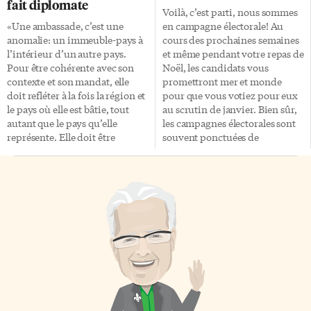
fait diplomate
convenait bien au sérieux
suite. Il ne manquait qu’une
Voilà, c’est parti, nous sommes
scientifique de la dégustation.
petite phrase: «Si vous voulez
«Une ambassade, c’est une
en campagne électorale! Au
Chaque dégustateur avait sa
ces baisses d’impôts, votez pour
anomalie: un immeuble-pays à
cours des prochaines semaines
tablette garnie de deux rangées
nous!» Le plus spectaculaire de
l’intérieur d’un autre pays.
et même pendant votre repas de
de verres à demi remplis des
l’énoncé du ministre, ce sont
Pour être cohérente avec son
Noël, les candidats vous
différents crus à apprécier.
[…]
contexte et son mandat, elle
promettront mer et monde
Carte des […]
doit refléter à la fois la région et
pour que vous votiez pour eux
le pays où elle est bâtie, tout
au scrutin de janvier. Bien sûr,
autant que le pays qu’elle
les campagnes électorales sont
représente. Elle doit être
souvent ponctuées de
ouverte et invitante en même
nombreuses promesses que les
temps que sécuritaire». Ainsi
partis respectent plus ou moins
s’exprimait l’architecte
lorsqu’ils sont portés au
manitobain Étienne Gaboury,
pouvoir. Mais, il y a des enjeux
auteur de l’ambassade
évidents, importants, majeurs
canadienne à Mexico. Marie-
qui seront débattus, espérons-
Josée Therrien, professeure au
le. Au nombre de ces enjeux,
Collège Glendon et à OCAD,
plusieurs sont économiques et
souligne bien ces aspects
fiscaux. Ainsi, souhaitons un
contradictoires dans l’ouvrage
débat sur la répartition de la
qu’elle consacre aux
richesse au Canada. Le
ambassades construites par le
gouvernement Martin entend