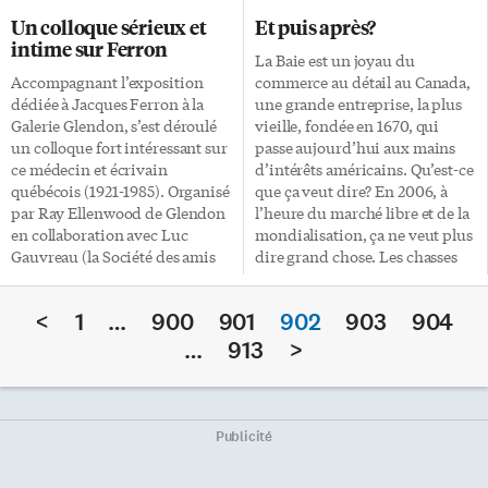
consultatif dont le mandat sera
50 000 clients, gens de toutes
Un colloque sérieux et
Et puis après?
de conseiller le gouvernement
catégories sociales et surtout
intime sur Ferron
sur les meilleurs moyens à
touristes. À 80 cents la
La Baie est un joyau du
adopter pour améliorer l’accès
rencontre. Parfois, 10 à 12 par
Accompagnant l’exposition
commerce au détail au Canada,
aux programmes d’études
[…]
dédiée à Jacques Ferron à la
une grande entreprise, la plus
postsecondaires en français.
Galerie Glendon, s’est déroulé
vieille, fondée en 1670, qui
«Bien que de nombreux
un colloque fort intéressant sur
passe aujourd’hui aux mains
étudiants et étudiantes
ce médecin et écrivain
d’intérêts américains. Qu’est-ce
francophones suivent des
québécois (1921-1985). Organisé
que ça veut dire? En 2006, à
études postsecondaires, c’est
par Ray Ellenwood de Glendon
l’heure du marché libre et de la
souvent en anglais qu’ils le font
en collaboration avec Luc
mondialisation, ça ne veut plus
en raison d’un manque de
Gauvreau (la Société des amis
dire grand chose. Les chasses
programmes offerts […]
de Jacques Ferron), ce colloque
gardées, les intérêts nationaux,
de trois jours (19, 20 et 25
le chauvinisme corporatif
<
1
…
900
901
902
903
904
janvier) fut ouvert par le
existent encore, mais il ne faut
recteur de Glendon, Kenneth
pas s’attendre à ce que le
…
913
>
Mc Roberts. Suivirent, la
gouvernement fédéral ne se
conférence inaugurale par la
lance dans une bataille pour
traductrice de Ferron, Betty
garder La Baie entre des mains
Bednarsky, de l’Université
canadiennes. Stephen Harper
Publicité
Dalhousie, neuf autres
ne fera pas comme les
conférences, une table ronde,
Américains, qui ont tout fait