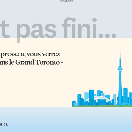
la est d’autant plus difficile.
orangs-outans. Mahal (4 ans) et 
Publicité
ez l’homme, l’administration
(31 ans) se sont montrés très
ocytocine vaporisateur nasal
intéressés dès qu’on leur a
 pas fini...
yntocinon, 24 UI) permet
présenté la tablette électronique.
augmenter rapidement le taux
Leurs applications préférées sont
 ce peptide dans le LCR (liquide
regarder leurs propres images
phalo-rachidien) et d’avoir des
captées par caméra, faire de la
fets mesurables sur […]
musique, dessiner avec les doigt
et visionner des […]
xpress.ca
, vous verrez
ans le Grand Toronto -
ss.ca