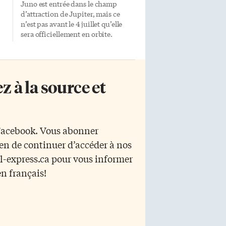
Juno est entrée dans le champ
d’attraction de Jupiter, mais ce
n’est pas avant le 4 juillet qu’elle
sera officiellement en orbite.
ce
Pourtant, au cours des 20 mois
suivants, il est possible que les plus
grosses découvertes ne concernent
pas Jupiter… mais des planètes
 à la source et
semblables à Jupiter, tournant
autour d’étoiles lointaines. Parmi
ces milliers de planètes
»,
extrasolaires découvertes depuis
deux décennies, la majorité est
 Facebook. Vous abonner
constituée de boules de gaz
yen de continuer d’accéder à nos
x
géantes comme Jupiter, ou plus
grosses qu’elle. Or, on connaît fort
r l-express.ca pour vous informer
peu de choses sur l’intérieur de
en français!
n
Jupiter — une seule sonde a
examiné […]