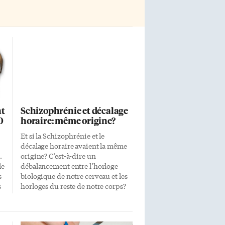
nt
Schizophrénie et décalage
0
horaire: même origine?
Et si la Schizophrénie et le
décalage horaire avaient la même
.
origine? C’est-à-dire un
le
débalancement entre l’horloge
s
biologique de notre cerveau et les
s
horloges du reste de notre corps?
Schizophrénie et le décalage
e
horaire souffrent souvent
d’insomnies, contre lesquelles les