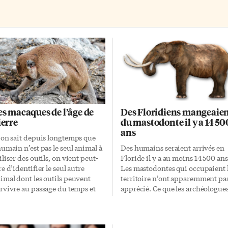
es macaques de l’âge de
Des Floridiens mangeaie
ierre
du mastodonte il y a 14 50
ans
 on sait depuis longtemps que
humain n’est pas le seul animal à
Des humains seraient arrivés en
iliser des outils, on vient peut-
Floride il y a au moins 14 500 ans
re d’identifier le seul autre
Les mastodontes qui occupaient 
imal dont les outils peuvent
territoire n’ont apparemment pa
rvivre au passage du temps et
apprécié. Ce que les archéologue
mber du coup entre les mains
sous-marins ont présenté
s archéologues. Dans la dernière
récemment dans la revue Scienc
ition du Journal of Human
Advances, ce sont suffisamment