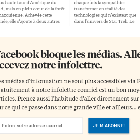
us haute tour d’Amérique du
chaque fois la sympathie:
d, mais en plein cœur de la forêt
transformer en réalité des
azonienne. Achevée cette
technologies qui n’existent que
née, elle s’ajoute à deux autres
dans l’univers de Star Trek. Le
urs, plus petites, en service
problème est que ce n’est pas par
puis 2010. Le trio est là pour
que Google soutient cette idée
cueillir des données sur la
qu’elle est plus réaliste. Le géant
téo, l’air, la faune et la flore, le
californien a ainsi créé il y a trois
acebook bloque les médias. Allez
ut couvrant un territoire
ans une compagnie de
environ 100 kilomètres carrés.
biotechnologie vouée
ecevez notre infolettre.
t Observatoire des hautes tours
spécifiquement au
 l’Amazonie, ou ATTO, est
développement d’un «tricordeur
nancé par l’Allemagne et le Brésil.
cet appareil médical capable de
es médias d'information ne sont plus accessibles via
 devrait durer 30 ans et amasser
faire des diagnostics en quelques
ratuitement à notre infolettre courriel est un bon mo
e masse d’informations inédites
secondes. On espérait avoir en si
r la plus grande forêt […]
mois un prototype capable de
rticles. Prenez aussi l'habitude d’aller directement su
détecter des cellules cancéreuses.
ur ce qui ce passe dans notre grande ville et ailleurs... 
Trois ans plus tard, le projet est e
train de mourir. […]
ail
dress