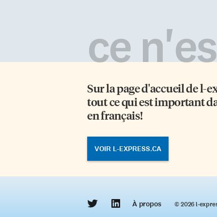
appelée Rapa Nui. Révolte Des
ce
clans se seraient révoltés, la
Ch
famine, la guerre et le
d’
ce n'est
cannibalisme auraient frappé et la
(S
société aurait sombré dans le
d’
chaos. De 30 000 qu’ils auraient
de
été au […]
cé
ef
Sur la page d'accueil de
l-e
tout ce qui est important d
en français!
VOIR L-EXPRESS.CA
À propos
© 2026 l‑expre