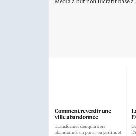
Média à but non lucratif basé à
Comment reverdir une
L
ville abandonnée
l
Transformer des quartiers
On
abandonnés en parcs, en jardins et
l’