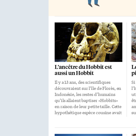
L’ancêtre du Hobbit est
L
aussi un Hobbit
p
Il y a 13 ans, des scientifiques
Si
découvraient sur l’île de Florès, en
l’
Indonésie, les restes d’humains
ut
qu’ils allaient baptiser «Hobbits»
êt
en raison de leur petite taille. Cette
an
hypothétique espèce cousine avait
su
vécu là-bas il y a 60 à 100 000 ans.
to
Tout le monde s’attendait à ce que
de
l’on trouve un jour d’autres
éd