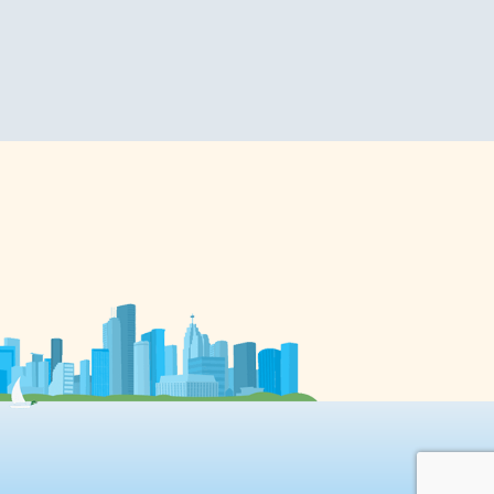
MF
spécialisé dans les jeux et casse-
têtes publie un sudoku dans son
magazine Monthly Nikolist. Il lui
donne le nom de «Suji Wa
:
Dokoshin ni kagiru» qui veut dire
«le chiffre doit […]
s