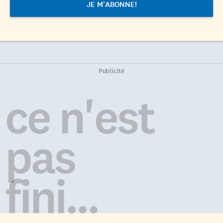
Publicité
ce n'est
pas
fini...