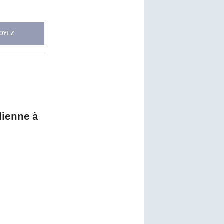
OYEZ
dienne à