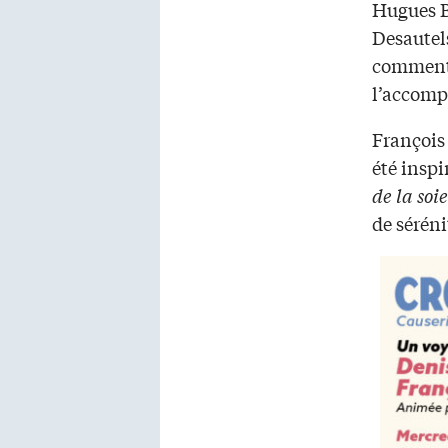
Hugues B
Desautels
comment 
l’accomp
François 
été inspi
de la soie
de sérénit