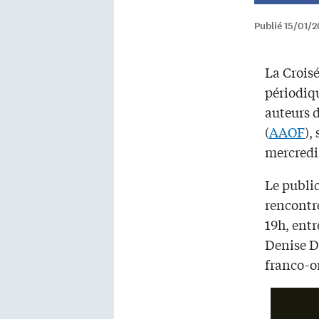
Publié 15/01/2
La Croisé
périodiqu
auteurs d
(
AAOF
),
mercredi 
Le public
rencontre
19h, entr
Denise De
franco-on