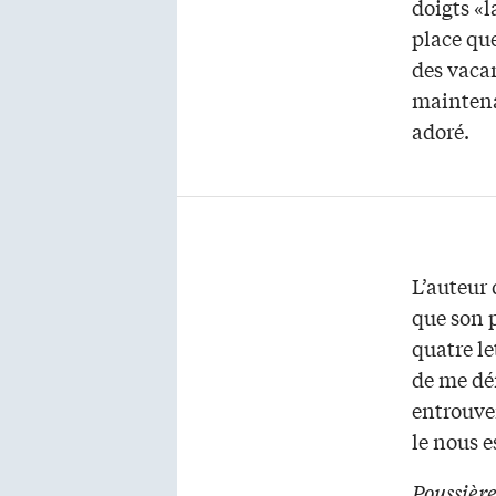
doigts «l
place que
des vaca
maintena
adoré.
L’auteur
que son p
quatre le
de me dér
entrouver
le nous e
Poussièr