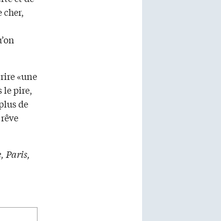
 cher,
u’on
crire «une
le pire,
plus de
 rêve
, Paris,