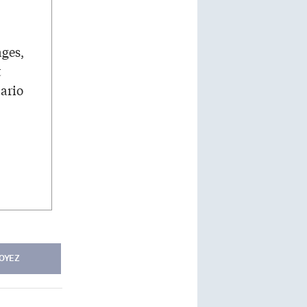
ages,
t
tario
OYEZ