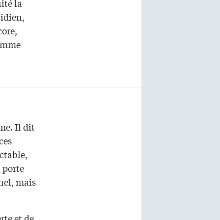
ité la
tidien,
core,
homme
e. Il dit
ces
ctable,
a porte
nel, mais
rte et de