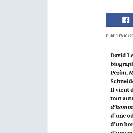
Publié 17/10/2
David Lel
biograph
Peròn, M
Schneide
Il vient 
tout autr
d’homm
d’une od
d’un hom
d’une ra