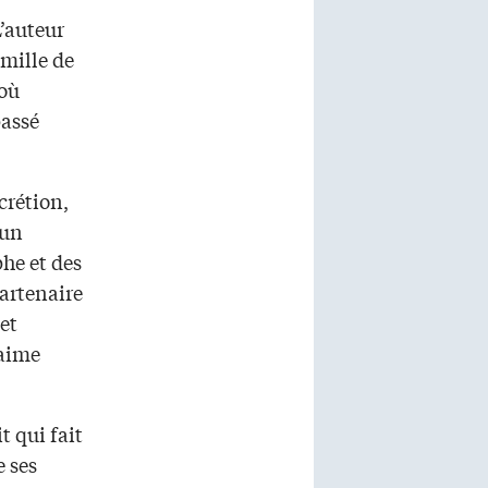
’auteur
amille de
 où
passé
crétion,
’un
he et des
artenaire
et
’aime
t qui fait
e ses