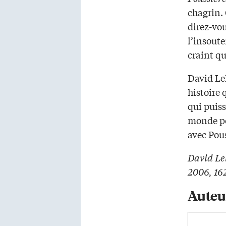
chagrin. 
direz-vou
l’insout
craint qu
David Lel
histoire 
qui puiss
monde pos
avec Pou
David Le
2006, 16
Auteu