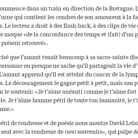
 commence dans un train en direction de la Bretagne. L
’urne qui contient les cendres de son amoureux à la f
r. Le lecteur a droit à des flash-back, à des clips de vie
se moque «de la concordance des temps et (fait) d’un 
 présent retrouvé».
écisé que l’amant tenait beaucoup à sa sacro-sainte dis
personne ou presque ne sache qu’il partageait la vie d
’amant apprend qu’il est atteint du cancer de la lymp
s. Le découragement le gagne petit à petit, mais son p
ur le soutenir: «Je t’aime anéanti comme je t’aime fort 
le. Je t’aime homme pétri de toute ton humanité, je t
mme.»
pétri de tendresse et de poésie nous montre David Lelai
 seul avec la tendresse de (ses) souvenirs», qui palpe d