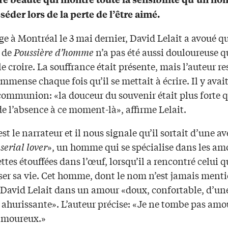
séder lors de la perte de l’être aimé.
e à Montréal le 3 mai dernier, David Lelait a avoué q
e de
Poussière d’homme
n’a pas été aussi douloureuse q
le croire. La souffrance était présente, mais l’auteur re
immense chaque fois qu’il se mettait à écrire. Il y avai
communion: «la douceur du souvenir était plus forte q
e l’absence à ce moment-là», affirme Lelait.
est le narrateur et il nous signale qu’il sortait d’une a
«
serial lover
», un homme qui se spécialise dans les am
tes étouffées dans l’œuf, lorsqu’il a rencontré celui qu
ser sa vie. Cet homme, dont le nom n’est jamais ment
 David Lelait dans un amour «doux, confortable, d’un
 ahurissante». L’auteur précise: «Je ne tombe pas amo
amoureux.»