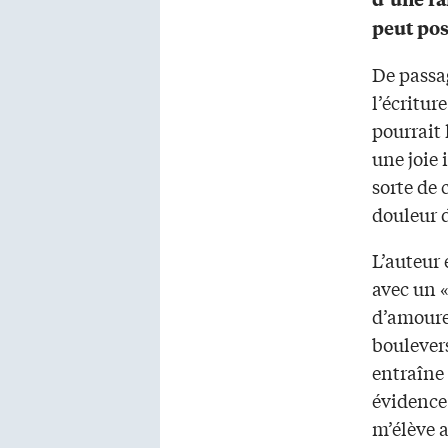
peut pos
De passag
l’écritur
pourrait 
une joie 
sorte de 
douleur d
L’auteur 
avec un 
d’amouret
boulever
entraîne
évidence
m’élève 