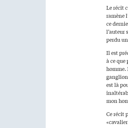
Le récit
ramène l
ce dernie
l’auteur 
perdu un
Il est pr
à ce que 
homme. L
ganglion
est là po
inaltérab
mon ho
Ce récit 
«cavalier