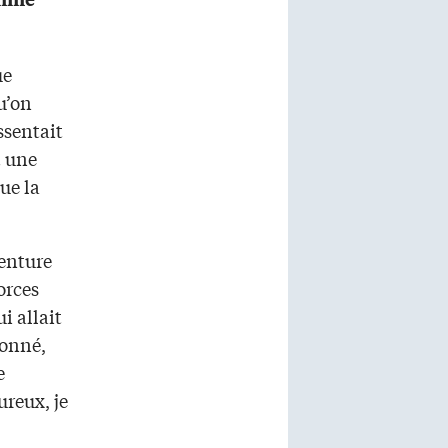
ue
u’on
ssentait
t une
ue la
venture
orces
i allait
ionné,
e
ureux, je