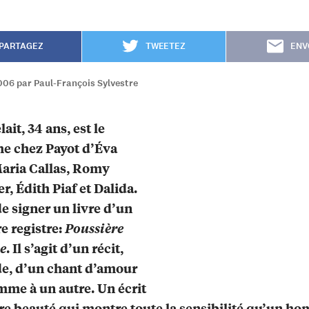
PARTAGEZ
TWEETEZ
ENV
006 par Paul-François Sylvestre
ait, 34 ans, est le
e chez Payot d’Éva
aria Callas, Romy
r, Édith Piaf et Dalida.
de signer un livre d’un
e registre:
Poussière
e
. Il s’agit d’un récit,
e, d’un chant d’amour
me à un autre. Un écrit
re beauté qui montre toute la sensibilité qu’un h