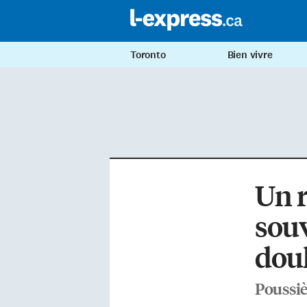
Toronto
Bien vivre
Un r
souv
doul
Poussiè