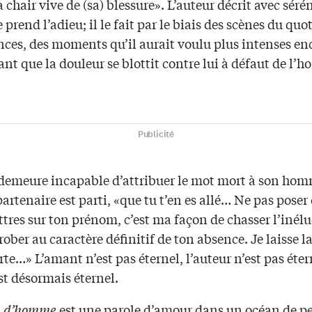
a chair vive de (sa) blessure». L’auteur décrit avec sérén
 prend l’adieu; il le fait par le biais des scènes du quo
nces, des moments qu’il aurait voulu plus intenses en
nt que la douleur se blottit contre lui à défaut de l’
Publicité
 demeure incapable d’attribuer le mot mort à son homm
artenaire est parti, «que tu t’en es allé… Ne pas poser 
ttres sur ton prénom, c’est ma façon de chasser l’inélu
ober au caractère définitif de ton absence. Je laisse l
te…» L’amant n’est pas éternel, l’auteur n’est pas éter
st désormais éternel.
e d’homme
est une parole d’amour dans un océan de pe