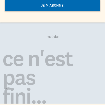
Publicité
ce n'est
pas
fini...