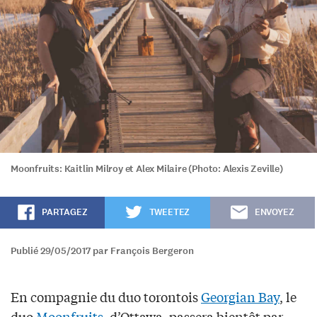
Moonfruits: Kaitlin Milroy et Alex Milaire (Photo: Alexis Zeville)
PARTAGEZ
TWEETEZ
ENVOYEZ
Publié 29/05/2017 par François Bergeron
En compagnie du duo torontois
Georgian Bay
, le
duo
Moonfruits
, d’Ottawa, passera bientôt par