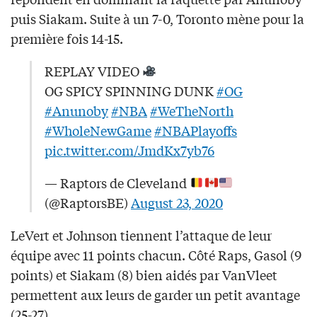
puis Siakam. Suite à un 7-0, Toronto mène pour la
première fois 14-15.
REPLAY VIDEO
OG SPICY SPINNING DUNK
#OG
#Anunoby
#NBA
#WeTheNorth
#WholeNewGame
#NBAPlayoffs
pic.twitter.com/JmdKx7yb76
— Raptors de Cleveland
(@RaptorsBE)
August 23, 2020
LeVert et Johnson tiennent l’attaque de leur
équipe avec 11 points chacun. Côté Raps, Gasol (9
points) et Siakam (8) bien aidés par VanVleet
permettent aux leurs de garder un petit avantage
(25-27).