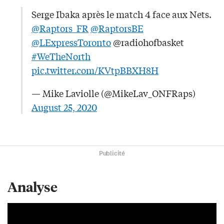
Serge Ibaka après le match 4 face aux Nets.
@Raptors_FR
@RaptorsBE
@LExpressToronto
@radiohofbasket
#WeTheNorth
pic.twitter.com/KVtpBBXH8H
— Mike Laviolle (@MikeLav_ONFRaps)
August 25, 2020
Publicité
Analyse