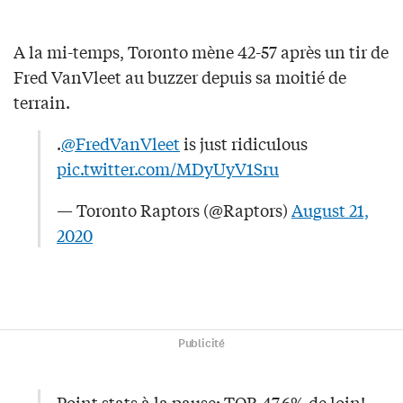
A la mi-temps, Toronto mène 42-57 après un tir de
Fred VanVleet au buzzer depuis sa moitié de
terrain.
.
@FredVanVleet
is just ridiculous
pic.twitter.com/MDyUyV1Sru
— Toronto Raptors (@Raptors)
August 21,
2020
Publicité
Point stats à la pause: TOR 47,6% de loin!