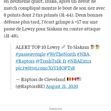
en deuxième quart. Ibaka, après un début de
match compliqué montre le bout de son nez avec
8 points dont 2 tirs primés (31-44). Deux bonnes
défense plus tard, l’écart grimpe à +17 sur une
passe de Lowry pour Siakam en contre-attaque
(31-48).
ALERT TOP 10 Lowry
To Siakam
#passeaveugle
#WeTheNorth
#NBA
#Raptors
@TrashTalk_fr
#NBAExtra
pic.twitter.com/XrY1dOPTs8
— Raptors de Cleveland
(@RaptorsBE)
August 21, 2020
Publicité