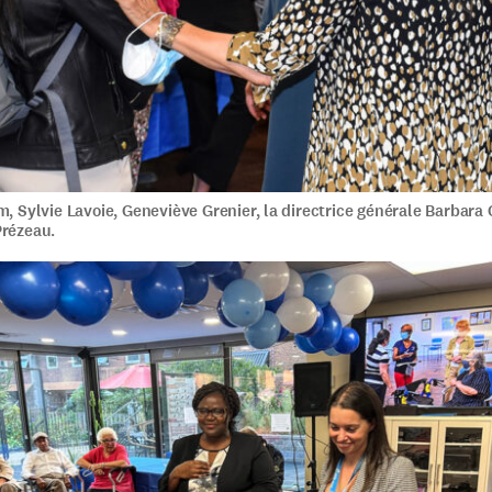
m, Sylvie Lavoie, Geneviève Grenier, la directrice générale Barbara 
Prézeau.