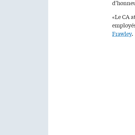
d’honneu
«Le CA a
employés
Frawley
.