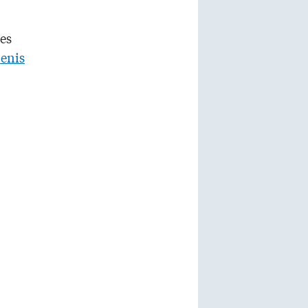
es
enis