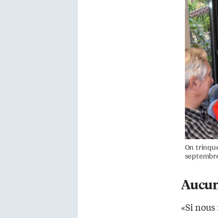
On trinque
septembr
Aucun
«Si nous