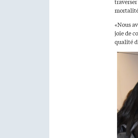
traverser
mortalité
«Nous av
joie de c
qualité 