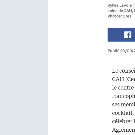
Sylvie Lavoie,
soins de CAH, 
Photos: CAH
Publié 20/09/2
Le conse
CAH (Cen
le centre
francoph
ses memb
cocktail,
célébrer 
Agrémen