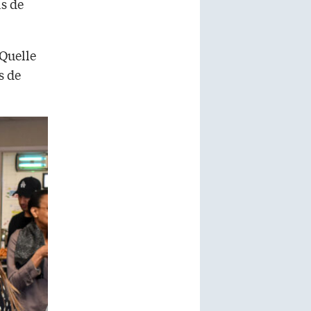
as de
 Quelle
s de