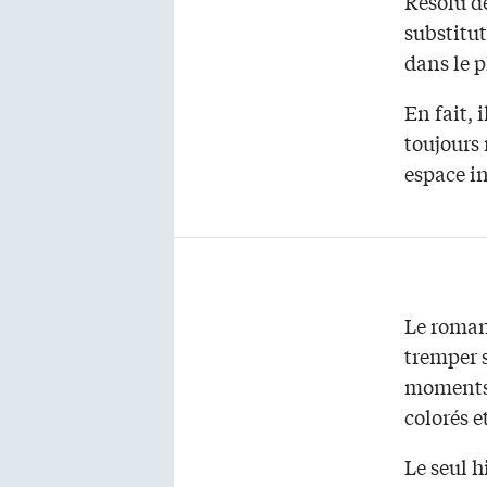
Résolu d
substitu
dans le p
En fait, 
toujours
espace in
Le romanc
tremper 
moments 
colorés 
Le seul h