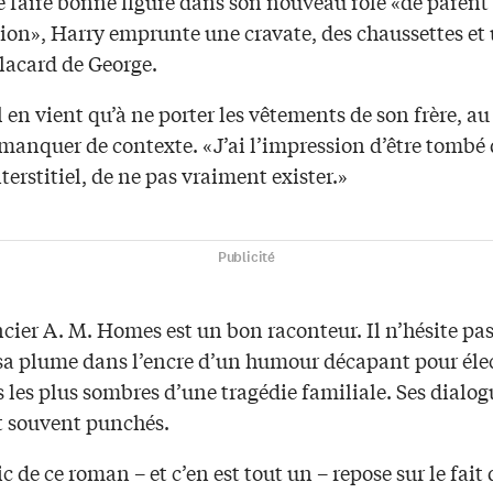
e faire bonne figure dans son nouveau rôle «de parent
tion», Harry emprunte une cravate, des chaussettes et 
lacard de George.
il en vient qu’à ne porter les vêtements de son frère, au
 manquer de contexte. «J’ai l’impression d’être tombé
terstitiel, de ne pas vraiment exister.»
Publicité
ier A. M. Homes est un bon raconteur. Il n’hésite pas
sa plume dans l’encre d’un humour décapant pour élect
les plus sombres d’une tragédie familiale. Ses dialog
et souvent punchés.
ic de ce roman – et c’en est tout un – repose sur le fait 