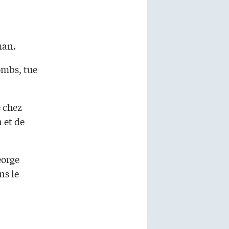
man.
ombs, tue
e chez
 et de
eorge
ns le