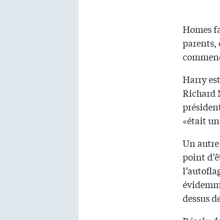
Homes fai
parents, 
commence
Harry est
Richard N
présiden
«était un
Un autre 
point d’ê
l’autofla
évidemme
dessus de