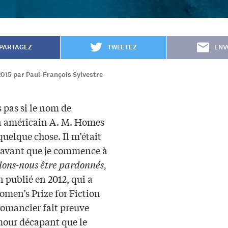
PARTAGEZ
TWEETEZ
ENV
2015 par Paul-François Sylvestre
s pas si le nom de
in américain A. M. Homes
quelque chose. Il m’était
avant que je commence à
ions-nous être pardonnés,
 publié en 2012, qui a
omen’s Prize for Fiction
romancier fait preuve
our décapant que le