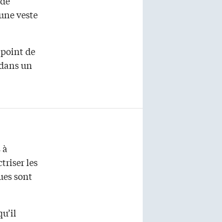
 de
une veste
 point de
 dans un
 à
riser les
ues sont
qu’il