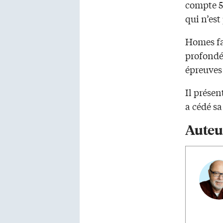
compte 58
qui n’est
Homes fa
profondé
épreuves 
Il prése
a cédé sa
Auteu