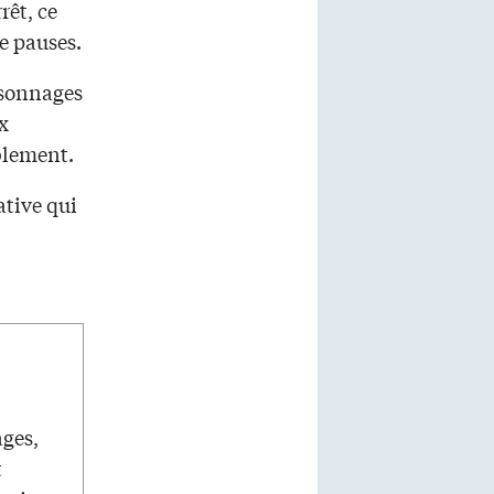
rêt, ce
de pauses.
rsonnages
x
ablement.
ative qui
ages,
t