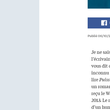
Publié 06/10/
Je ne sai
l’écriva
vous dit 
inconnu 
lire
Puiss
un roman
reçu le W
2013. Le 
d’un hum