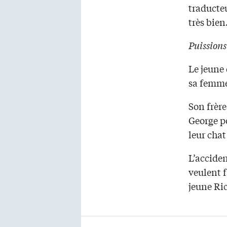
traducte
très bien
Puission
Le jeune
sa femme
Son frèr
George po
leur chat
L’acciden
veulent f
jeune Ric