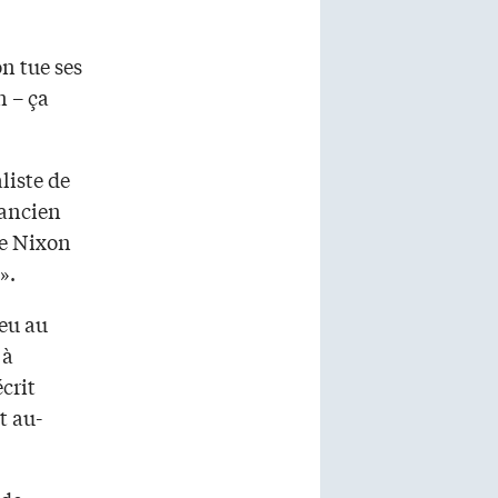
on tue ses
n – ça
liste de
’ancien
ue Nixon
».
jeu au
 à
écrit
t au-