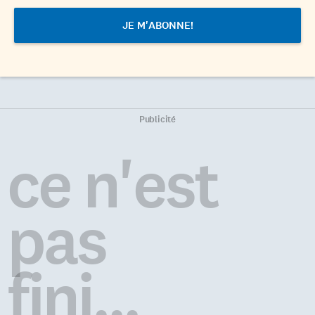
Publicité
ce n'est
pas
fini...