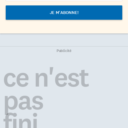
Publicité
ce n'est
pas
fini...