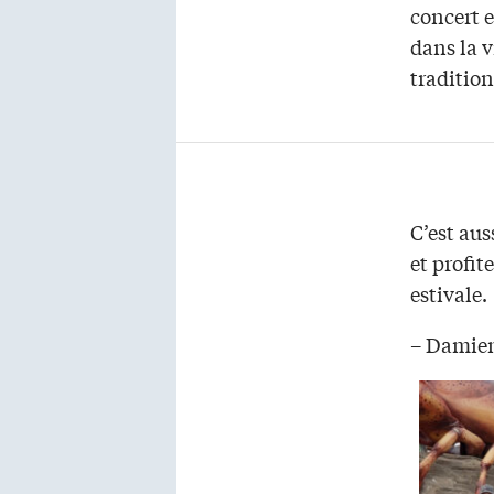
concert e
dans la v
traditio
C’est aus
et profit
estivale.
– Damie