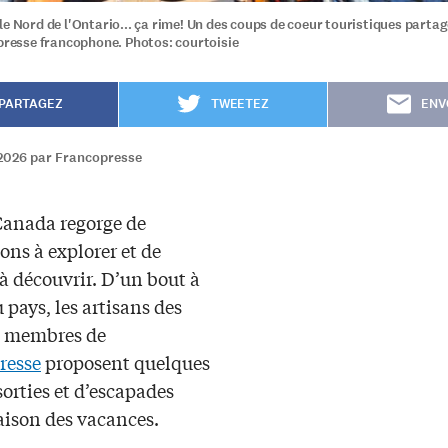
le Nord de l'Ontario... ça rime! Un des coups de coeur touristiques partag
 presse francophone. Photos: courtoisie
PARTAGEZ
TWEETEZ
ENV
2026 par Francopresse
 Canada regorge de
ons à explorer et de
 à découvrir. D’un bout à
u pays, les artisans des
x membres de
resse
proposent quelques
sorties et d’escapades
aison des vacances.