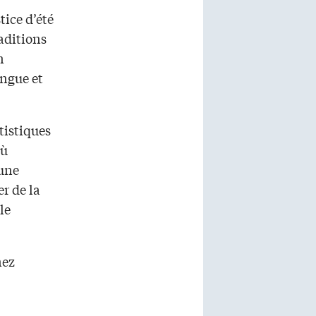
tice d’été
raditions
n
ingue et
tistiques
où
 une
r de la
le
nez