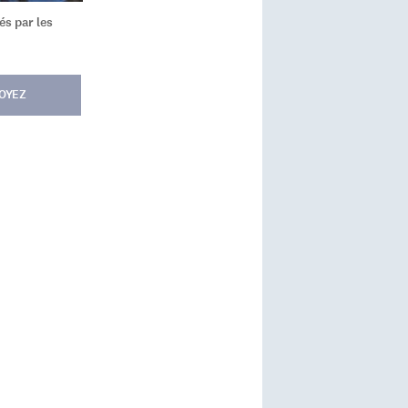
és par les
OYEZ