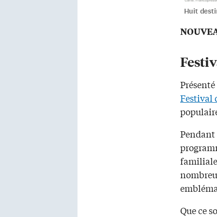
Huit desti
NOUVE
Festi
Présenté 
Festival
populair
Pendant p
programm
familiale
nombreus
emblémat
Que ce s