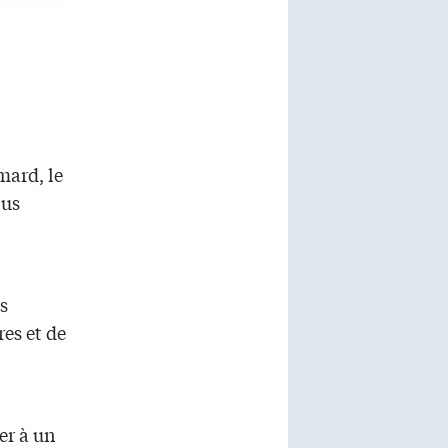
mard, le
lus
s
res et de
er à un