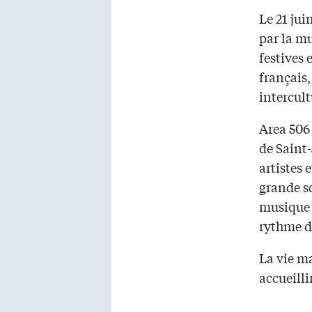
Le 21 jui
par la mu
festives 
français,
intercultu
Area 506 
de Saint-
artistes
grande sc
musique 
rythme d
La vie ma
accueilli