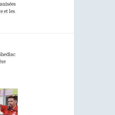
ganisées
e et les
 Shediac
ère