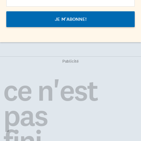
Publicité
ce n'est
pas
fini...