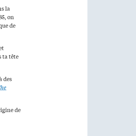
ns la
35, on
ique de
et
 ta tête
à des
he
rigine de