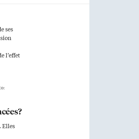
de ses
usion
e l’effet
to:
acées?
 Elles