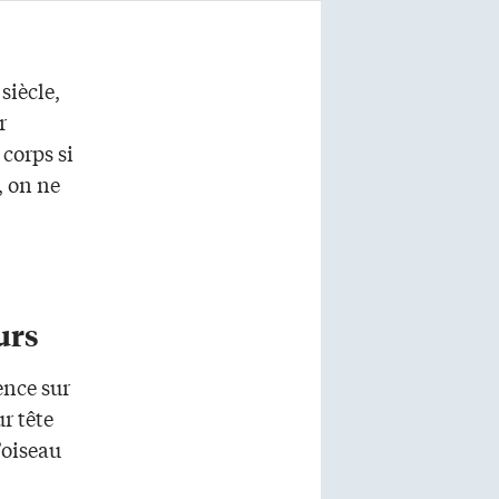
siècle,
r
 corps si
, on ne
urs
ence sur
r tête
’oiseau