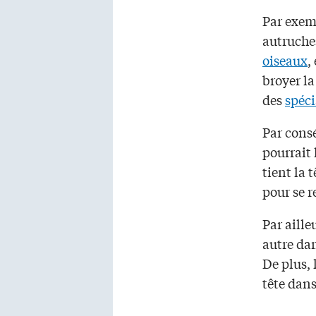
Par exem
autruche
oiseaux
,
broyer la
des
spéci
Par consé
pourrait 
tient la t
pour se r
Par aille
autre dan
De plus, 
tête dans