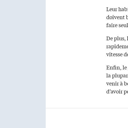
Leur habi
doivent b
faire se
De plus, 
rapideme
vitesse d
Enfin, le
la plupa
venir à b
d’avoir p