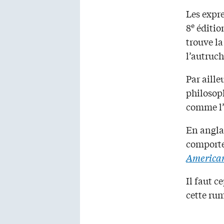
Les expre
e
8
éditio
trouve la
l’autruch
Par aille
philosoph
comme l
En anglai
comporte
American
Il faut c
cette ru