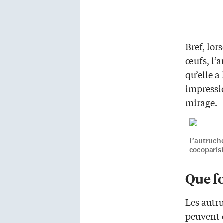
Bref, lor
œufs, l’a
qu’elle a
impressio
mirage.
L’autruche
cocoparis
Que fo
Les autru
peuvent d