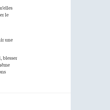
u’elles
er le
nir une
, blesser
 même
ons