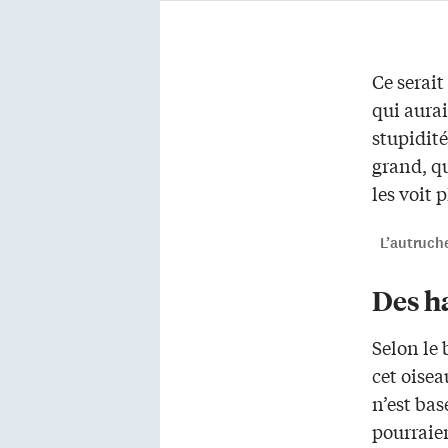
Ce serait
qui aura
stupidité
grand, qu
les voit p
L’autruche
Des h
Selon le 
cet oisea
n’est bas
pourraie