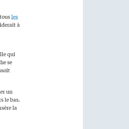
 tous
les
iderait à
lle qui
che se
ssoit
her un
s le bas.
nsère la