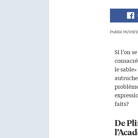
Publié 14/09/2
Si l’on se
consacrée
le sable»
autruches
problème
expressio
faits?
De Pl
l’Aca